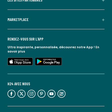
MARKETPLACE
RENDEZ-VOUS SUR L'APP
Ultra inspirante, personnalisée, découvrez notre App !
En
savoir plus
lien vers l'app store
lien vers google play
H24 AVEC NOUS
lien vers l'espace réseaux sociaux
lien vers l'espace réseaux sociaux
lien vers l'espace réseaux sociaux
lien vers l'espace réseaux sociaux
lien vers l'espace réseaux sociaux
lien vers le blog la redoute