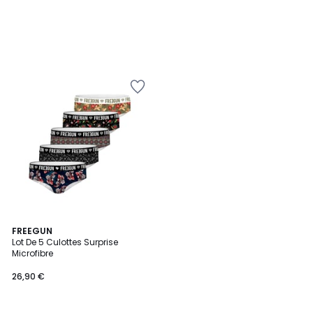
1,5
FREEGUN
/
Lot De 5 Culottes Surprise
5
Microfibre
26,90 €