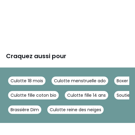
Craquez aussi pour
Culotte 18 mois
Culotte menstruelle ado
Boxer fill
Culotte fille coton bio
Culotte fille 14 ans
Soutien 
Brassière Dim
Culotte reine des neiges