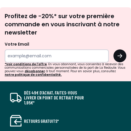
Inscription
Profitez de -20%* sur votre première
newsletter
commande en vous inscrivant à notre
newsletter
Votre Email
OK
*Voir conditions de l'offre
. En vous abonnant, vous consentez à recevoir des
communications commerciales personnalisées de la part de La Redoute. Vous
pouvez vous
désabonner
à tout moment. Pour en savoir plus, consultez
notre politique de confidentialité.
DÈS 49€ D’ACHAT, FAITES-VOUS
LIVRER EN POINT DE RETRAIT POUR
1,95€*
RETOURS GRATUITS*