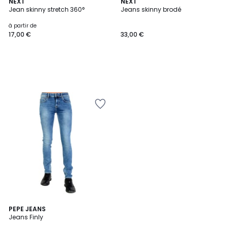
NEXT
NEXT
Jean skinny stretch 360°
Jeans skinny brodé
à partir de
17,00 €
33,00 €
3
PEPE JEANS
Jeans Finly
Couleurs