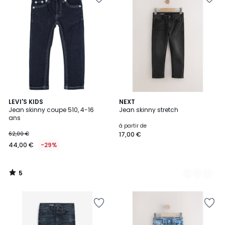
5
LEVI'S KIDS
3
NEXT
/
Jean skinny coupe 510, 4-16
Jean skinny stretch
Couleurs
5
ans
à partir de
62,00 €
17,00 €
44,00 €
-29%
5
/
5