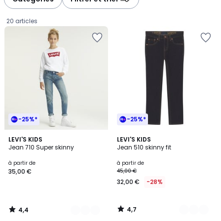
gauche
droite
20 articles
-25%*
-25%*
4,4
4,7
2
LEVI'S KIDS
3
LEVI'S KIDS
/ 5
/ 5
Jean 710 Super skinny
Jean 510 skinny fit
Couleurs
Couleurs
Prix
à partir de
à partir de
35,00 €
45,00 €
à
32,00 €
-28%
partir
de
35,00
4,7
4,4
€.
/
/
5