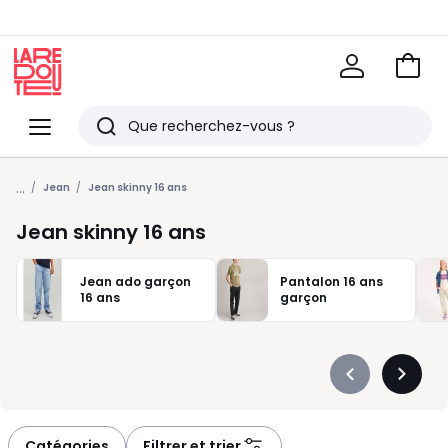
Voir
mon
La
panie
Redoute
Menu
Rechercher
Derniers
...
articles
Jean
Jean skinny 16 ans
vus
Jean skinny 16 ans
Jean ado garçon
Pantalon 16 ans
16 ans
garçon
Précédent
Suivan
-
-
défiler
défiler
à
à
Catégories
Filtrer et trier