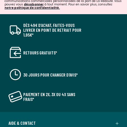
communications commerciales personnalisées de la part de La Redoute. Vous
pouvez vous
désabonner
à tout moment. Pour en savoir plus, consultez
notre politique de confidentialité.
DÈS 49€ D’ACHAT, FAITES-VOUS
LIVRER EN POINT DE RETRAIT POUR
1,95€*
RETOURS GRATUITS*
30 JOURS POUR CHANGER D'AVIS*
PAIEMENT EN 2X, 3X OU 4X SANS
FRAIS*
AIDE & CONTACT