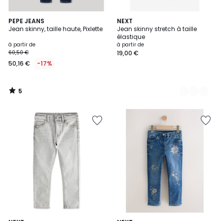
5
PEPE JEANS
2
NEXT
/
Jean skinny, taille haute, Pixlette
Jean skinny stretch à taille
Couleurs
5
élastique
à partir de
à partir de
60,50 €
19,00 €
50,16 €
-17%
5
/
5