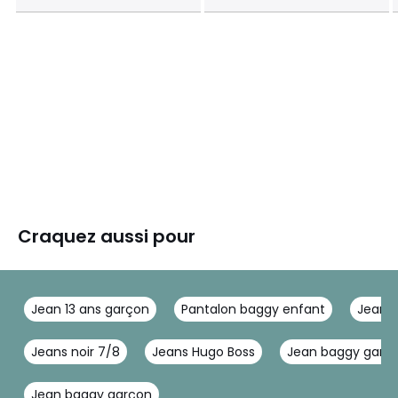
Craquez aussi pour
Jean 13 ans garçon
Pantalon baggy enfant
Jean 1
Jeans noir 7/8
Jeans Hugo Boss
Jean baggy garço
Jean baggy garçon