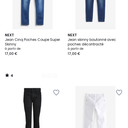
4
4
NEXT
NEXT
/
Jean Cinq Poches Coupe Super
Jean skinny boutonné avec
Couleurs
5
Skinny
poches décontracté
à partir de
à partir de
17,00 €
17,00 €
4
/
5