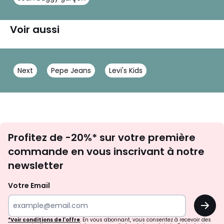
Voir aussi
Next
Pepe Jeans
Levi's Kids
Inscription
Profitez de -20%* sur votre première
newsletter
commande en vous inscrivant à notre
newsletter
Votre Email
OK
*Voir conditions de l'offre
. En vous abonnant, vous consentez à recevoir des