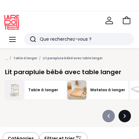
Voir
mon
La
panie
Redoute
Menu
Rechercher
Derniers
...
articles
Table à langer
Lit parapluie bébé avec table langer
vus
Lit parapluie bébé avec table langer
Table à langer
Matelas à langer
Précédent
Suivan
-
-
défiler
défiler
à
à
Catégories
Filtrer et trier