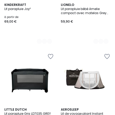
3
KINDERKRAFT
3
LIONELO
Lit parapluie Joy²
Lit parapluie bébé Amelie
Couleurs
Couleurs
compact avec matelas Grey
Concrete
à partir de
69,00 €
59,90 €
LITTLE DUTCH
AEROSLEEP
Lit parapluie Gris LD7035.GREY
Lit de voyage pliant Instant