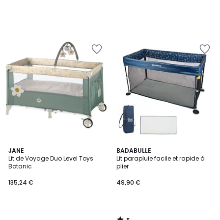
5
JANE
BADABULLE
/
Lit de Voyage Duo Level Toys
Lit parapluie facile et rapide à
5
Botanic
plier
135,24 €
49,90 €