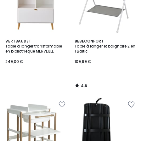
4,6
VERTBAUDET
BEBECONFORT
/ 5
Table à langer transformable
Table à langer et baignoire 2 en
en bibliothèque MERVEILLE
1 Baltic
249,00 €
109,99 €
4,6
/
5