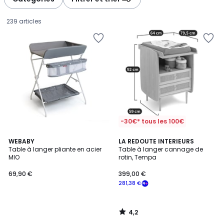
gauche
droite
239 articles
-30€* tous les 100€
4,2
WEBABY
LA REDOUTE INTERIEURS
/ 5
Table à langer pliante en acier
Table à langer cannage de
MIO
rotin, Tempa
69,90
69,90 €
399,00 €
€.
281,38 €
4,2
/
5