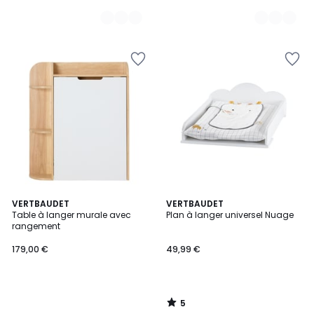
5
VERTBAUDET
VERTBAUDET
/
Table à langer murale avec
Plan à langer universel Nuage
5
rangement
179,00 €
49,99 €
5
/