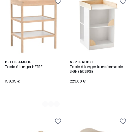
2
PETITE AMELIE
VERTBAUDET
Table à langer HETRE
Table à langer transformable
Couleurs
LIGNE ECLIPSE
159,95 €
229,00 €