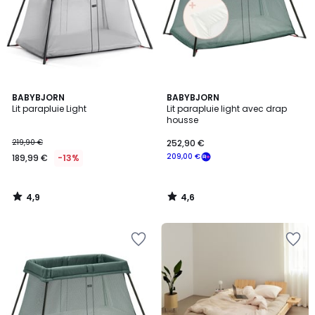
4,9
4,6
BABYBJORN
BABYBJORN
/ 5
/ 5
Lit parapluie Light
Lit parapluie light avec drap
housse
219,90 €
252,90 €
209,00 €
189,99 €
-13%
4,9
4,6
/
/
5
5