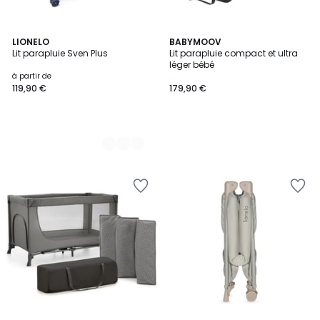
2
LIONELO
BABYMOOV
Lit parapluie Sven Plus
Lit parapluie compact et ultra
Couleurs
léger bébé
à partir de
119,90 €
179,90 €