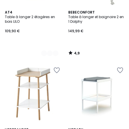
4,9
2
AT4
BEBECONFORT
/ 5
Table à langer 2 étagères en
Table à langer et baignoire 2 en
Couleurs
bois LILO
1 Dolphy
109,90 €
149,99 €
4,9
/
5