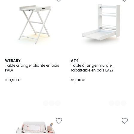
2
WEBABY
2
AT4
Table à langer pliante en bois
Table à langer murale
Couleurs
Couleurs
PALA
rabattable en bois EAZY
109,90 €
99,90 €