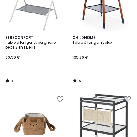
1
5
BEBECONFORT
CHILDHOME
/
/
Table à langer et baignoire
Table à langer Evolux
5
5
bébé 2 en 1 Bellis
99,99 €
195,30 €
1
5
/
/
5
5