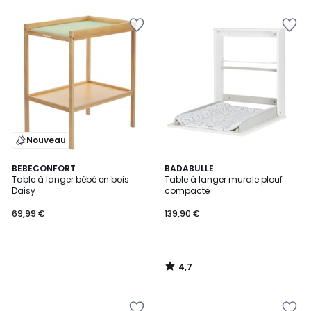
Nouveau
4,7
BEBECONFORT
BADABULLE
/ 5
Table à langer bébé en bois
Table à langer murale plouf
Daisy
compacte
69,99 €
139,90 €
4,7
/
5