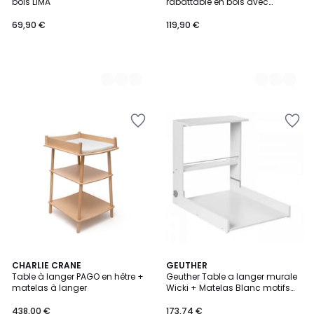
bois LIMA
rabattable en bois avec
matelas EAZY
69,90 €
119,90 €
CHARLIE CRANE
GEUTHER
Table à langer PAGO en hêtre +
Geuther Table a langer murale
matelas à langer
Wicki + Matelas Blanc motifs
Animaux
438,00 €
173,74 €