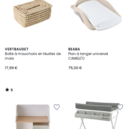
5
VERTBAUDET
BEABA
/
Boîte à mouchoirs en feuilles de
Plan à langer universel
5
maïs
CAMELE'O
17,99 €
75,00 €
5
/
5