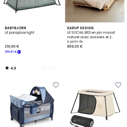
4,9
2
BABYBJORN
KARUP DESIGN
/ 5
Lit parapluie light
Lit SOCIAL BED en pin massif
Couleurs
naturel avec dossiers et 2
tables de chevet 180x200 -
à partir de
SOCIAL BED
219,90 €
859,00 €
189,91 €
4,9
/
5