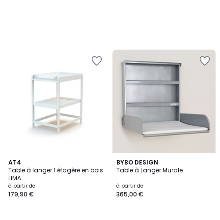
2
AT4
6
BYBO DESIGN
Table à langer 1 étagère en bois
Table à Langer Murale
Couleurs
Couleurs
LIMA
à partir de
à partir de
179,90 €
365,00 €