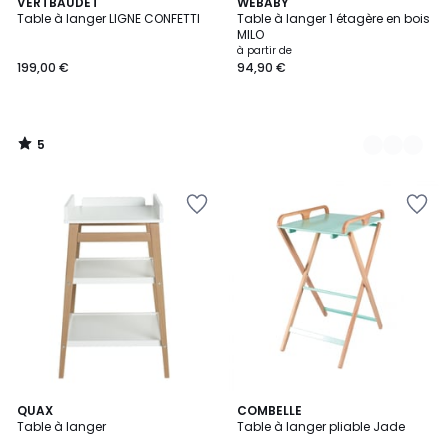
5
VERTBAUDET
2
WEBABY
/
Table à langer LIGNE CONFETTI
Table à langer 1 étagère en bois
Couleurs
5
MILO
à partir de
199,00 €
94,90 €
5
/
5
QUAX
COMBELLE
Table à langer
Table à langer pliable Jade