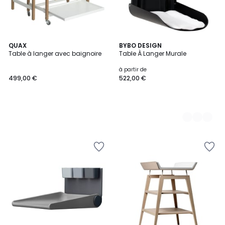
QUAX
3
BYBO DESIGN
Table à langer avec baignoire
Table À Langer Murale
Couleurs
à partir de
499,00 €
522,00 €