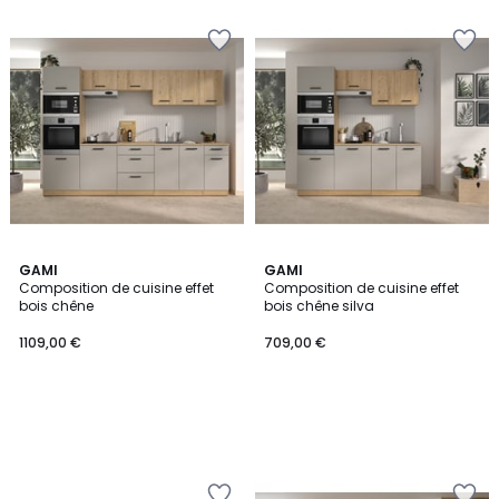
€
12%
de
réduction
appliquée.
GAMI
GAMI
Composition de cuisine effet
Composition de cuisine effet
bois chêne
bois chêne silva
1109,00 €
709,00 €