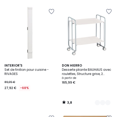
3,8
INTERIOR'S
37
DON HIERRO
/ 5
Set de finition pour cuisine -
Desserte pliante BAUHAUS avec
Couleurs
RIVAGES
roulettes, Structure grise, 2
niveaux, 4 positions
à partir de
89,05 €
165,99 €
27,92 €
-68%
3,8
/
5