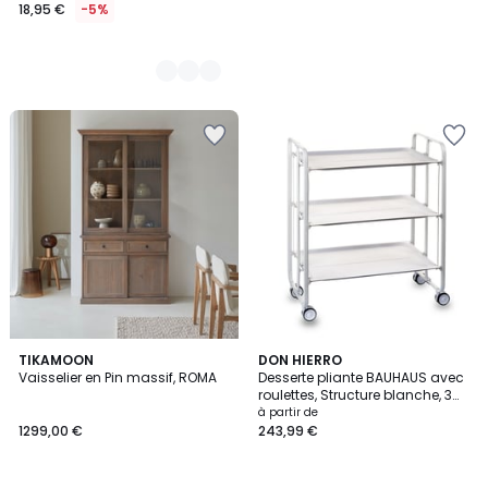
18,95 €
-5%
4,7
TIKAMOON
8
DON HIERRO
/ 5
Vaisselier en Pin massif, ROMA
Desserte pliante BAUHAUS avec
Couleurs
roulettes, Structure blanche, 3
niveaux, 3 positions
à partir de
1299,00 €
243,99 €