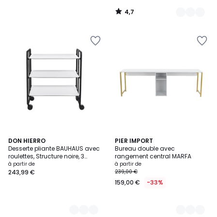
4,7
/
5
5
DON HIERRO
5
PIER IMPORT
Desserte pliante BAUHAUS avec
Bureau double avec
Couleurs
Couleurs
roulettes, Structure noire, 3
rangement central MARFA
niveaux, 3 positions
à partir de
à partir de
243,99 €
239,00 €
159,00 €
-33%