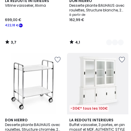
3,7
4,1
LA REDOUTE INTERIEURS
44
DON HIERRO
/ 5
/ 5
Vitrine vaisselier, Alvina
Desserte pliante BAUHAUS avec
Couleurs
roulettes, Structure blanche, 2
niveaux, 4 positions
à partir de
699,00 €
162,99 €
422,18 €
3,7
4,1
/
/
5
5
-30€* tous les 100€
4,8
3,9
16
DON HIERRO
LA REDOUTE INTERIEURS
/ 5
/ 5
Desserte pliante BAUHAUS avec
Buffet vaisselier, 3 portes, en pin
Couleurs
roulettes, Structure chromée, 2
massif et MDF, AUTHENTIC STYLE