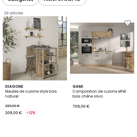
gauche
droite
29 articles
DIAGONE
GAMI
Meuble de cuisine style bois
Composition de cuisine effet
naturel
bois chêne silva
209,00
239,00 €
709,00 €
€
209,00 €
-12%
au
lieu
de
239,00