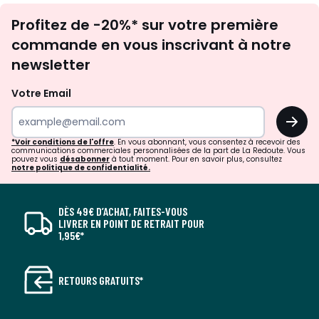
Inscription
Profitez de -20%* sur votre première
newsletter
commande en vous inscrivant à notre
newsletter
Votre Email
OK
*Voir conditions de l'offre
. En vous abonnant, vous consentez à recevoir des
communications commerciales personnalisées de la part de La Redoute. Vous
pouvez vous
désabonner
à tout moment. Pour en savoir plus, consultez
notre politique de confidentialité.
DÈS 49€ D’ACHAT, FAITES-VOUS
LIVRER EN POINT DE RETRAIT POUR
1,95€*
RETOURS GRATUITS*