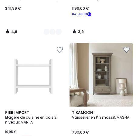
niveaux, 4 positions
341,99 €
1199,00 €
843,08 €
4,8
3,9
/
/
5
5
4
PIER IMPORT
TIKAMOON
Etagère de cuisine en bois 2
Vaisselier en Pin massif, MASHA
Couleurs
niveaux MARFA
19,95 €
799,00 €