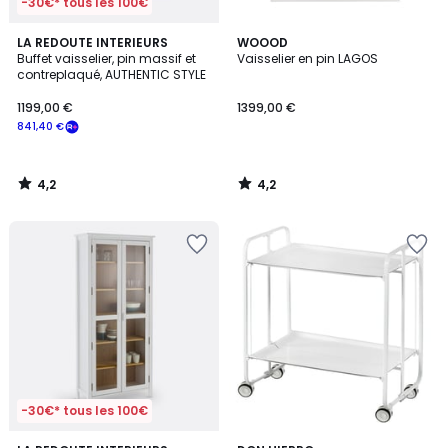
-30€* tous les 100€
4,2
4,2
LA REDOUTE INTERIEURS
WOOOD
/ 5
/ 5
Buffet vaisselier, pin massif et
Vaisselier en pin LAGOS
contreplaqué, AUTHENTIC STYLE
1199,00 €
1399,00 €
841,40 €
4,2
4,2
/
/
5
5
-30€* tous les 100€