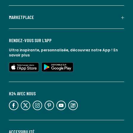
MARKETPLACE
RENDEZ-VOUS SUR L'APP
Ultra inspirante, personnalisée, découvrez notre App !
En
savoir plus
lien vers l'app store
lien vers google play
H24 AVEC NOUS
lien vers l'espace réseaux sociaux
lien vers l'espace réseaux sociaux
lien vers l'espace réseaux sociaux
lien vers l'espace réseaux sociaux
lien vers l'espace réseaux sociaux
lien vers le blog la redoute
ACCESSIBILITÉ