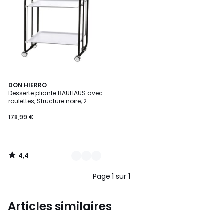
4,4
9
DON HIERRO
/ 5
Desserte pliante BAUHAUS avec
Couleurs
roulettes, Structure noire, 2
niveaux, 4 positions
178,99 €
4,4
/
5
Page 1 sur 1
Articles similaires