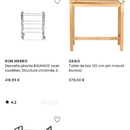
4,2
6
DON HIERRO
ZAGO
/ 5
Desserte pliante BAUHAUS avec
Table de bar 120 cm pin massif
Couleurs
roulettes, Structure chromée, 3
Avoriaz
niveaux, 3 positions
418,99 €
379,00 €
4,2
/
5