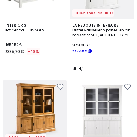
-30€* tous les 100€
4,1
INTERIOR'S
LA REDOUTE INTERIEURS
/ 5
Ilot central - RIVAGES
Buffet vaisselier, 2 portes, en pin
massif et MDF, AUTHENTIC STYLE
4650,50 €
979,00 €
687,40 €
2385,70 €
-48%
4,1
/
5