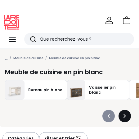
Voir
mon
La
panie
Redoute
Menu
Rechercher
Derniers
...
articles
Meuble de cuisine
Meuble de cuisine en pin blanc
vus
Meuble de cuisine en pin blanc
Vaisselier pin
Bureau pin blanc
blanc
Précédent
Suivan
-
-
défiler
défiler
à
à
Catégories
Filtrer et trier