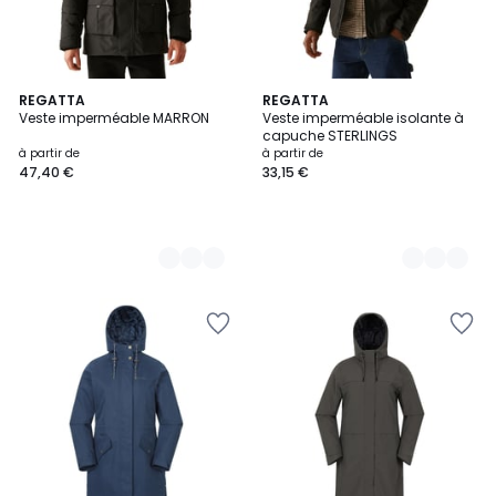
2
REGATTA
6
REGATTA
Veste imperméable MARRON
Veste imperméable isolante à
Couleurs
Couleurs
capuche STERLINGS
à partir de
à partir de
47,40 €
33,15 €