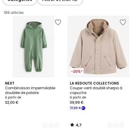
gauche
droite
188 articles
-20%*
4,7
12
NEXT
3
LA REDOUTE COLLECTIONS
/ 5
Combinaison imperméable
Coupe-vent doublé sherpa à
Couleurs
Couleurs
doublée de polaire
capuche
Prix
à partir de
à partir de
32,00 €
39,99 €
à
31,99 €
partir
de
32,00
4,7
€.
/
5