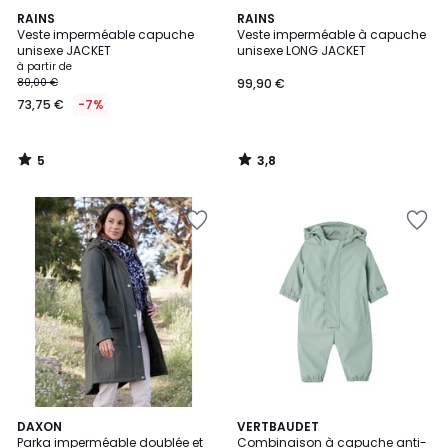
5
3,8
RAINS
RAINS
/
/ 5
Veste imperméable capuche
Veste imperméable à capuche
5
unisexe JACKET
unisexe LONG JACKET
à partir de
80,00 €
99,90 €
73,75 €
-7%
5
3,8
/
/
5
5
4
5
3
DAXON
2
VERTBAUDET
/
/
Parka imperméable doublée et
Combinaison à capuche anti-