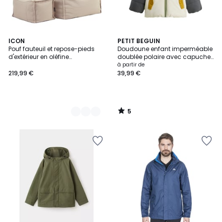
5
4
ICON
PETIT BEGUIN
/
Pouf fauteuil et repose-pieds
Doudoune enfant imperméable
Couleurs
5
d'extérieur en oléfine
doublée polaire avec capuche
imperméable Oeko-Tex® - ALTO
Boavista
à partir de
219,99 €
39,99 €
5
/
5