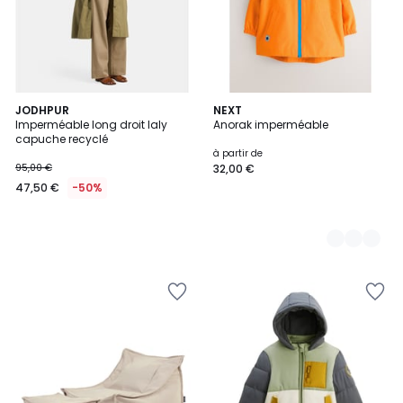
JODHPUR
5
NEXT
Imperméable long droit laly
Anorak imperméable
Couleurs
capuche recyclé
à partir de
95,00 €
32,00 €
47,50 €
-50%