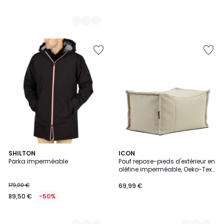
4
SHILTON
4
ICON
Parka imperméable
Pouf repose-pieds d'extérieur en
Couleurs
Couleurs
oléfine imperméable, Oeko-Tex®
- BUD
179,00 €
69,99 €
89,50 €
-50%