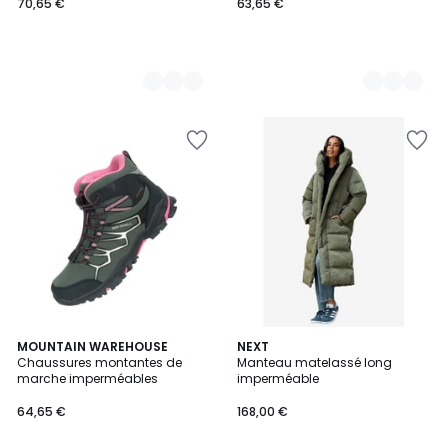
70,65 €
63,65 €
2
MOUNTAIN WAREHOUSE
NEXT
Chaussures montantes de
Manteau matelassé long
Couleurs
marche imperméables
imperméable
64,65 €
168,00 €