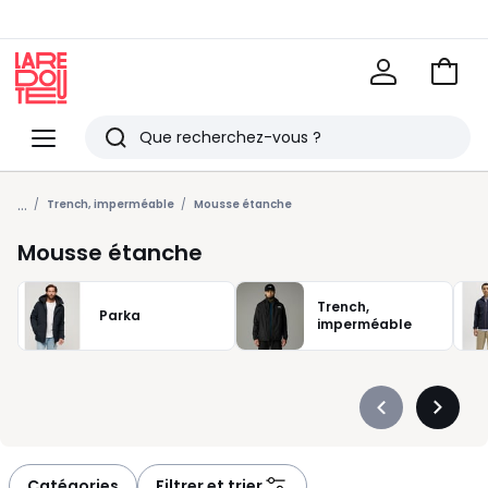
Voir
mon
La
panie
Redoute
Menu
Rechercher
Derniers
...
articles
Trench, imperméable
Mousse étanche
vus
Mousse étanche
Trench,
Parka
imperméable
Précédent
Suivan
-
-
défiler
défiler
à
à
Catégories
Filtrer et trier