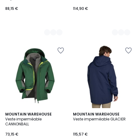
88,15 €
114,90 €
3
MOUNTAIN WAREHOUSE
MOUNTAIN WAREHOUSE
Veste imperméable
Veste imperméable GLACIER
Couleurs
CANNONBALL
73,15 €
115,57 €