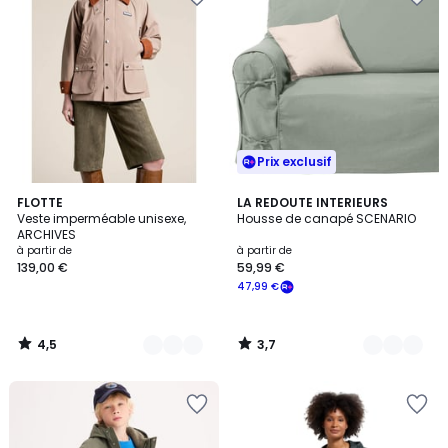
Prix exclusif
4,5
3,7
4
FLOTTE
8
LA REDOUTE INTERIEURS
/ 5
/ 5
Veste imperméable unisexe,
Housse de canapé SCENARIO
Couleurs
Couleurs
ARCHIVES
à partir de
à partir de
139,00 €
59,99 €
47,99 €
4,5
3,7
/
/
5
5