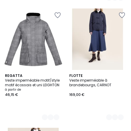
2
REGATTA
2
FLOTTE
Veste imperméable motif/style
Veste imperméable à
Couleurs
Couleurs
motif écossais et uni LEIGHTON
brandebourgs, CARNOT
à partir de
46,15 €
169,00 €