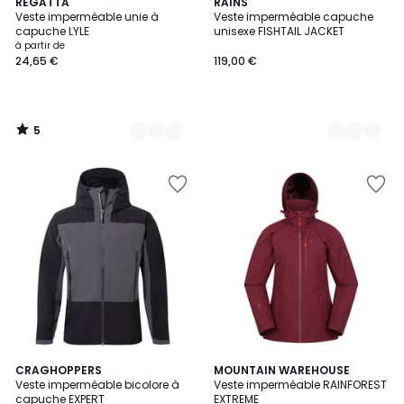
5
7
REGATTA
2
RAINS
/
Veste imperméable unie à
Veste imperméable capuche
Couleurs
Couleurs
5
capuche LYLE
unisexe FISHTAIL JACKET
à partir de
24,65 €
119,00 €
5
/
5
3
CRAGHOPPERS
5
MOUNTAIN WAREHOUSE
Veste imperméable bicolore à
Veste imperméable RAINFOREST
Couleurs
Couleurs
capuche EXPERT
EXTREME