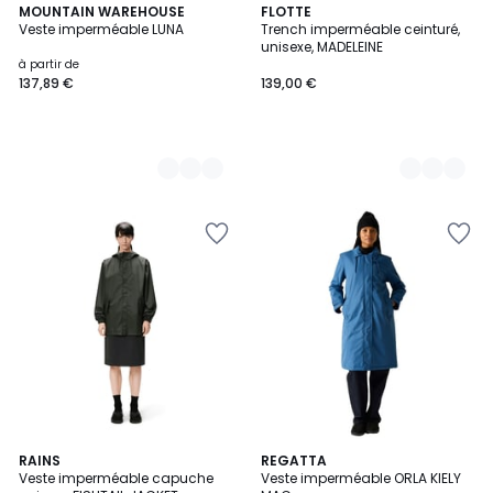
2
MOUNTAIN WAREHOUSE
2
FLOTTE
Veste imperméable LUNA
Trench imperméable ceinturé,
Couleurs
Couleurs
unisexe, MADELEINE
à partir de
137,89 €
139,00 €
3
RAINS
2
REGATTA
/
Veste imperméable capuche
Veste imperméable ORLA KIELY
Couleurs