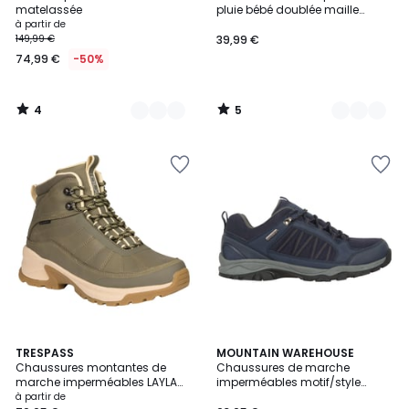
Couleurs
Couleurs
5
5
matelassée
pluie bébé doublée maille
polaire
à partir de
149,99 €
39,99 €
74,99 €
-50%
4
5
/
/
5
5
2
TRESPASS
4
MOUNTAIN WAREHOUSE
Chaussures montantes de
Chaussures de marche
Couleurs
Couleurs
marche imperméables LAYLA
imperméables motif/style
DLX
contrasté PATH
à partir de