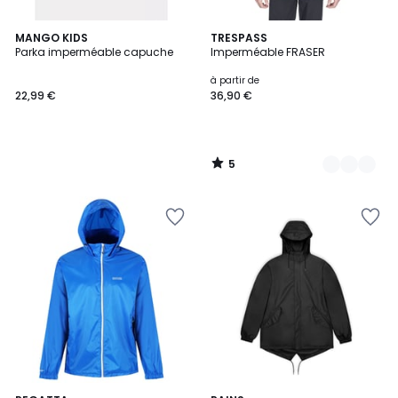
5
MANGO KIDS
5
TRESPASS
/
Parka imperméable capuche
Imperméable FRASER
Couleurs
5
à partir de
22,99 €
36,90 €
5
/
5