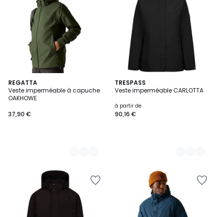
2
REGATTA
2
TRESPASS
Veste imperméable à capuche
Veste imperméable CARLOTTA
Couleurs
Couleurs
OAKHOWE
à partir de
37,90 €
90,16 €