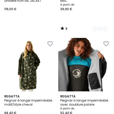
5
unisexe FISHTAIL JACKET
MAC
à partir de
119,00 €
39,90 €
3
/
5
REGATTA
4
REGATTA
Peignoir à langer imperméable
Peignoir à langer imperméable
Couleurs
motif/style cheval
avec doublure polaire
à partir de
68,40 €
52,40 €