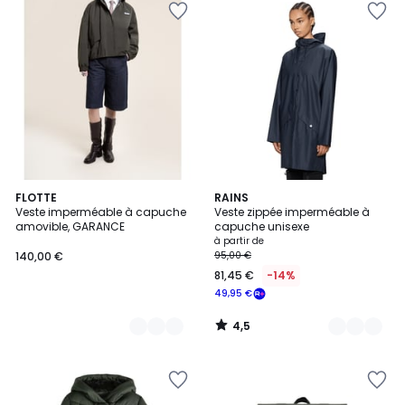
4,5
2
FLOTTE
3
RAINS
/ 5
Veste imperméable à capuche
Veste zippée imperméable à
Couleurs
Couleurs
amovible, GARANCE
capuche unisexe
à partir de
140,00 €
95,00 €
81,45 €
-14%
49,95 €
4,5
/
5