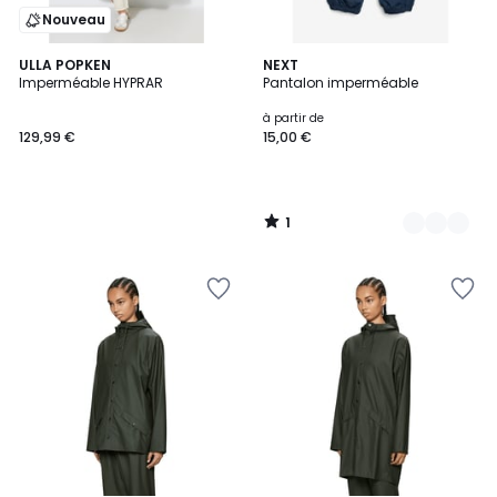
Nouveau
1
ULLA POPKEN
4
NEXT
/
Imperméable HYPRAR
Pantalon imperméable
Couleurs
5
à partir de
129,99 €
15,00 €
1
/
5