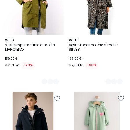
2
WILD
3
WILD
Veste impermeable à motifs
Veste impermeable à motifs
Couleurs
Couleurs
MARCIELLO
SILVES
159,00 €
169,00 €
47,70 €
-70%
67,60 €
-60%