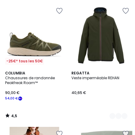
-25€* tous les 50€
4,5
COLUMBIA
2
REGATTA
/ 5
Chaussures de randonnée
Veste imperméable REHAN
Couleurs
Peakfreak Roam™
90,00 €
40,65 €
54,00 €
4,5
/
5