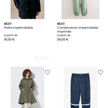
3
NEXT
NEXT
Parka imperméable
Combinaison imperméable
Couleurs
imprimée
à partir de
à partir de
19,00 €
29,00 €