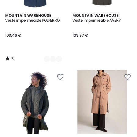
5
2
MOUNTAIN WAREHOUSE
MOUNTAIN WAREHOUSE
/
Veste imperméable POLPERRO
Veste imperméable AVERY
Couleurs
5
103,46 €
109,87 €
5
/
5