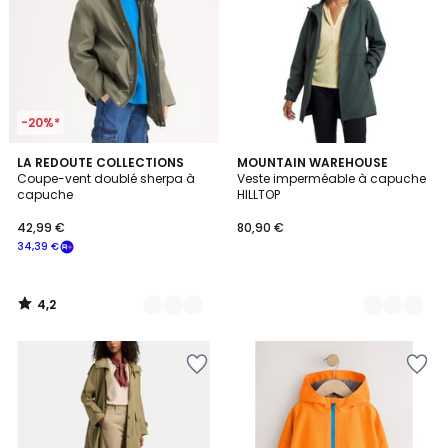
-20%*
4,2
3
LA REDOUTE COLLECTIONS
2
MOUNTAIN WAREHOUSE
/ 5
Coupe-vent doublé sherpa à
Veste imperméable à capuche
Couleurs
Couleurs
capuche
HILLTOP
42,99 €
80,90 €
34,39 €
4,2
/
5