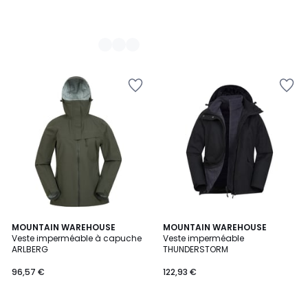
5
MOUNTAIN WAREHOUSE
3
MOUNTAIN WAREHOUSE
/
Veste imperméable à capuche
Veste imperméable
Couleurs
5
ARLBERG
THUNDERSTORM
96,57 €
122,93 €