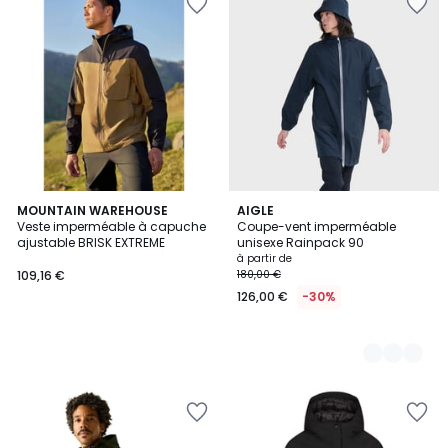
MOUNTAIN WAREHOUSE
4
AIGLE
Veste imperméable à capuche
Coupe-vent imperméable
Couleurs
ajustable BRISK EXTREME
unisexe Rainpack 90
à partir de
109,16 €
180,00 €
126,00 €
-30%