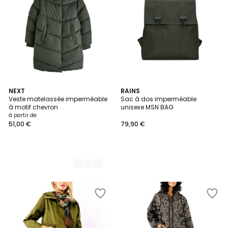
2
NEXT
RAINS
Veste matelassée imperméable
Sac à dos imperméable
Couleurs
à motif chevron
unisexe MSN BAG
à partir de
51,00 €
79,90 €