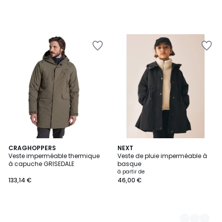
CRAGHOPPERS
3
NEXT
Veste imperméable thermique
Veste de pluie imperméable à
Couleurs
à capuche GRISEDALE
basque
à partir de
133,14 €
46,00 €