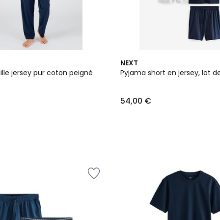
NEXT
lle jersey pur coton peigné
Pyjama short en jersey, lot d
54,00 €