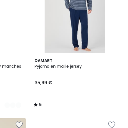
5
DAMART
/
ey manches
Pyjama en maille jersey
5
35,99 €
5
/
5