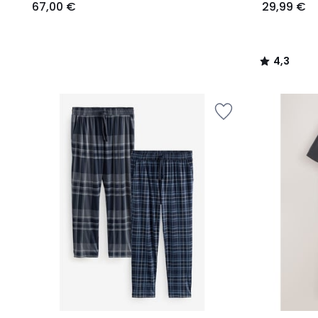
67,00 €
29,99 €
4,3
/
5