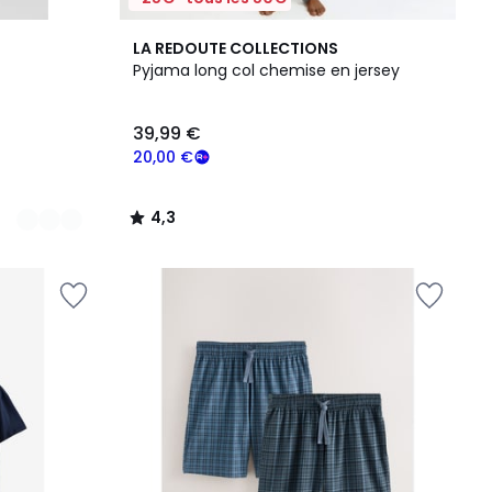
4,3
LA REDOUTE COLLECTIONS
/ 5
Pyjama long col chemise en jersey
39,99 €
20,00 €
4,3
/
5