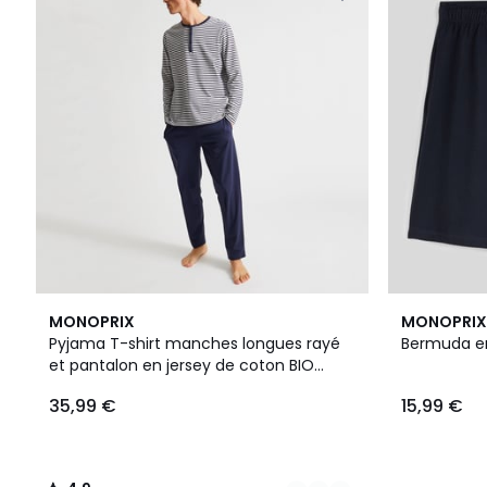
5
4,9
2
MONOPRIX
MONOPRIX
Couleurs
/ 5
Couleurs
Pyjama T-shirt manches longues rayé
Bermuda en
et pantalon en jersey de coton BIO
GOTS
35,99 €
15,99 €