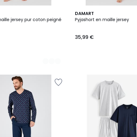
2
DAMART
Couleurs
aille jersey pur coton peigné
Pyjashort en maille jersey
35,99 €