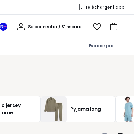
Télécharger l'app
Mon
Se connecter / S'inscrire
Mon
Voir
Voir
compte
espace
mes
mon
La
favoris
panier
Espace pro
Redoute
+
lo jersey
Pyjama long
omme