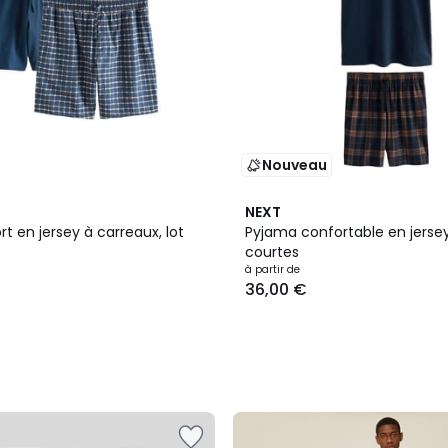
Nouveau
2
NEXT
Couleurs
t en jersey à carreaux, lot
Pyjama confortable en jers
courtes
à partir de
36,00 €