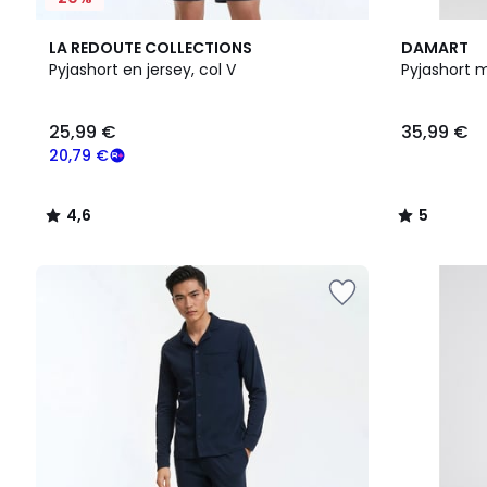
4,6
2
5
LA REDOUTE COLLECTIONS
DAMART
/ 5
Couleurs
/
Pyjashort en jersey, col V
Pyjashort m
5
25,99
25,99 €
35,99 €
€
souscrivez
20,79 €
à
notre
4,6
5
programme
/
/
pour
5
5
payer
à
la
place
20,79
€.