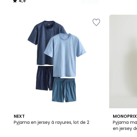
4,9
/
5
4
4,3
NEXT
MONOPRIX
Couleurs
/ 5
Pyjama en jersey à rayures, lot de 2
Pyjama man
en jersey d