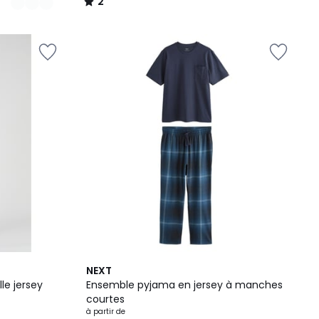
2
/
5
2
NEXT
Couleurs
le jersey
Ensemble pyjama en jersey à manches
courtes
à partir de