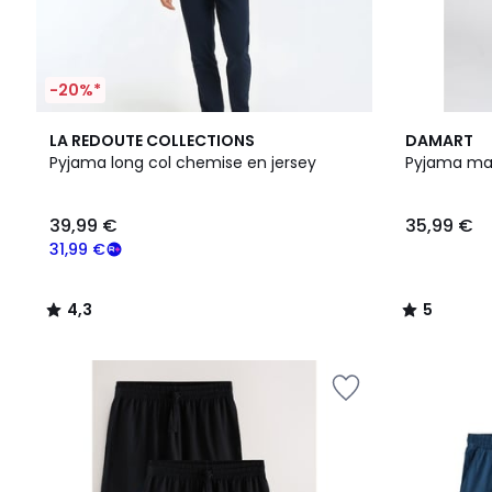
-20%*
4,3
5
LA REDOUTE COLLECTIONS
DAMART
/ 5
/
Pyjama long col chemise en jersey
Pyjama mai
5
39,99 €
35,99 €
31,99 €
4,3
5
/
/
5
5