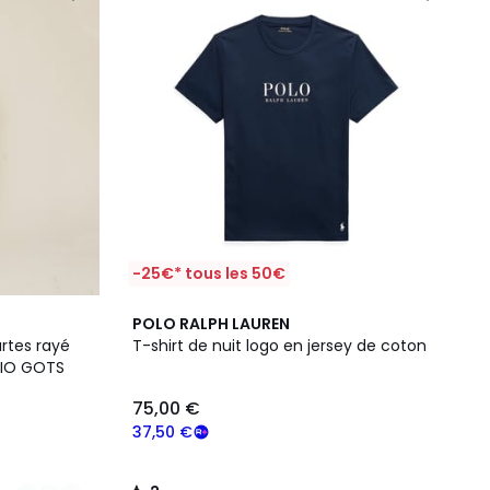
-25€* tous les 50€
2
POLO RALPH LAUREN
/
rtes rayé
T-shirt de nuit logo en jersey de coton
5
 BIO GOTS
75,00 €
37,50 €