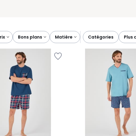
prix
bons plans
matière
catégories
plus 