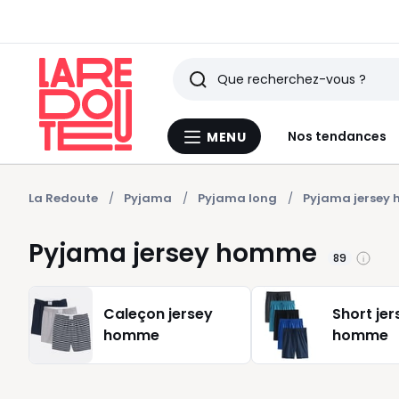
Rechercher
Derniers
Nos tendances
MENU
Menu
articles
La
Redoute
vus
La Redoute
Pyjama
Pyjama long
Pyjama jersey
Pyjama jersey homme
89
Caleçon jersey
Short jer
homme
homme