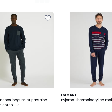
2
4
DAMART
Couleurs
/
ches longues et pantalon
Pyjama Thermolactyl en mail
5
e coton, Bio