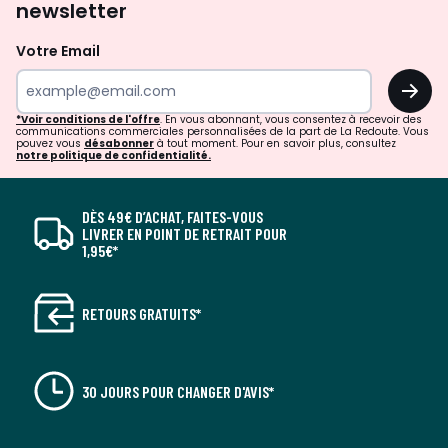
newsletter
Votre Email
OK
*Voir conditions de l'offre
. En vous abonnant, vous consentez à recevoir des
communications commerciales personnalisées de la part de La Redoute. Vous
pouvez vous
désabonner
à tout moment. Pour en savoir plus, consultez
notre politique de confidentialité.
DÈS 49€ D’ACHAT, FAITES-VOUS
LIVRER EN POINT DE RETRAIT POUR
1,95€*
RETOURS GRATUITS*
30 JOURS POUR CHANGER D'AVIS*