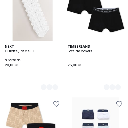
3
NEXT
2
TIMBERLAND
Culotte , lot de 10
Lots de boxers
Couleurs
Couleurs
à partir de
20,00 €
25,00 €