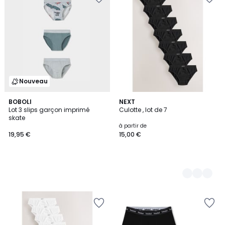
Nouveau
BOBOLI
4
NEXT
Lot 3 slips garçon imprimé
Culotte , lot de 7
Couleurs
skate
à partir de
19,95 €
15,00 €