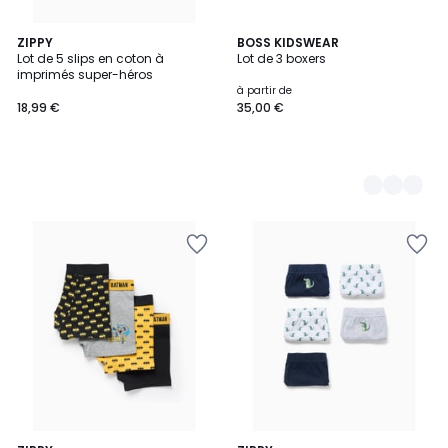
ZIPPY
2
BOSS KIDSWEAR
Lot de 5 slips en coton à
Lot de 3 boxers
Couleurs
imprimés super-héros
à partir de
18,99 €
35,00 €