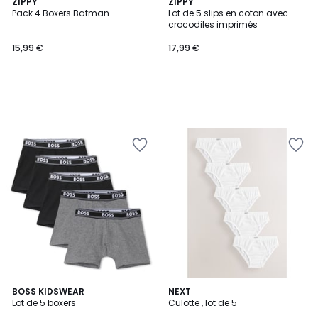
ZIPPY
ZIPPY
Pack 4 Boxers Batman
Lot de 5 slips en coton avec
crocodiles imprimés
15,99 €
17,99 €
2
BOSS KIDSWEAR
NEXT
Lot de 5 boxers
Culotte , lot de 5
Couleurs