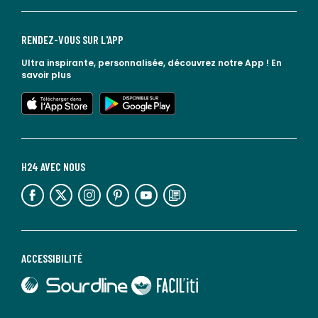
RENDEZ-VOUS SUR L'APP
Ultra inspirante, personnalisée, découvrez notre App !
En
savoir plus
lien vers l'app store
lien vers google play
H24 AVEC NOUS
lien vers l'espace réseaux sociaux
lien vers l'espace réseaux sociaux
lien vers l'espace réseaux sociaux
lien vers l'espace réseaux sociaux
lien vers l'espace réseaux sociaux
lien vers le blog la redoute
ACCESSIBILITÉ
lien vers Sourdline
lien vers Faciliti