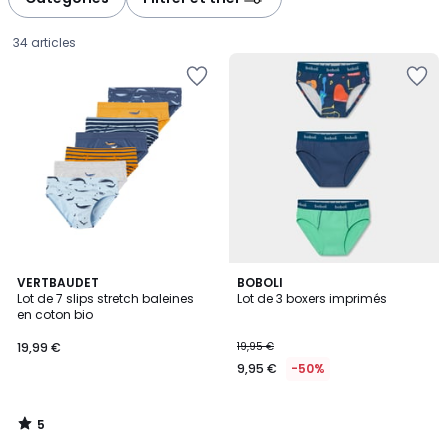
gauche
droite
34 articles
5
VERTBAUDET
BOBOLI
/
Lot de 7 slips stretch baleines
Lot de 3 boxers imprimés
5
en coton bio
19,99
19,99 €
19,95 €
€.
9,95 €
-50%
5
/
5