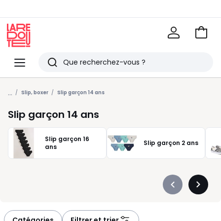
Voir
mon
La
panie
Redoute
Menu
Rechercher
Derniers
...
articles
Slip, boxer
Slip garçon 14 ans
vus
Slip garçon 14 ans
Slip garçon 16
Slip garçon 2 ans
ans
Précédent
Suivan
-
-
défiler
défiler
à
à
Catégories
Filtrer et trier