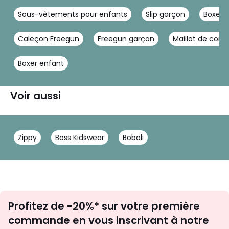
Sous-vêtements pour enfants
Slip garçon
Boxer 
Caleçon Freegun
Freegun garçon
Maillot de corp
Boxer enfant
Voir aussi
Zippy
Boss Kidswear
Boboli
Inscription
Profitez de -20%* sur votre première
newsletter
commande en vous inscrivant à notre