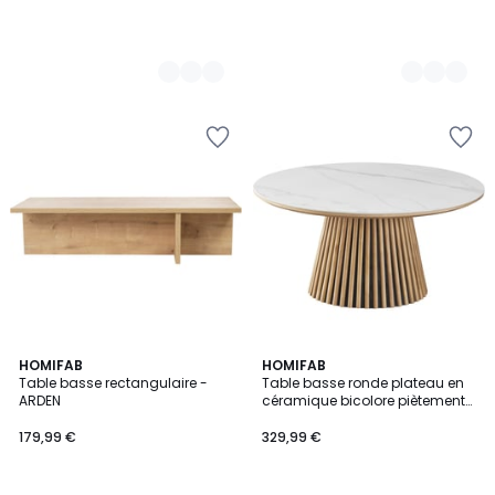
3
HOMIFAB
2
HOMIFAB
Table basse rectangulaire -
Table basse ronde plateau en
Couleurs
Couleurs
ARDEN
céramique bicolore piètement
cannelé - ADA
179,99 €
329,99 €