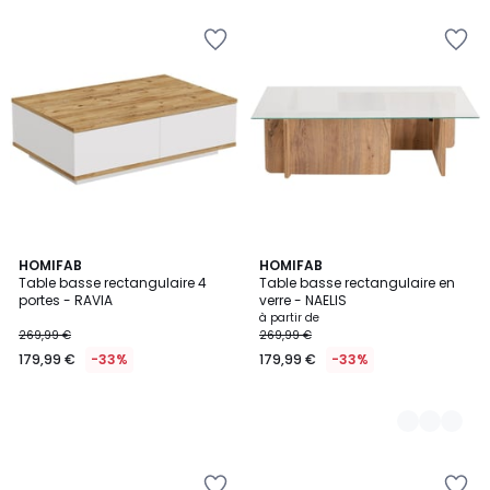
€
20%
de
réduction
appliquée.
HOMIFAB
4
HOMIFAB
Table basse rectangulaire 4
Table basse rectangulaire en
Couleurs
portes - RAVIA
verre - NAELIS
à partir de
269,99 €
269,99 €
179,99 €
-33%
179,99 €
-33%