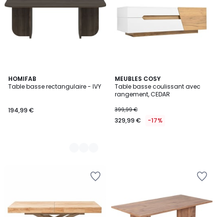
2
HOMIFAB
MEUBLES COSY
Table basse rectangulaire - IVY
Table basse coulissant avec
Couleurs
rangement, CEDAR
194,99 €
399,99 €
329,99 €
-17%