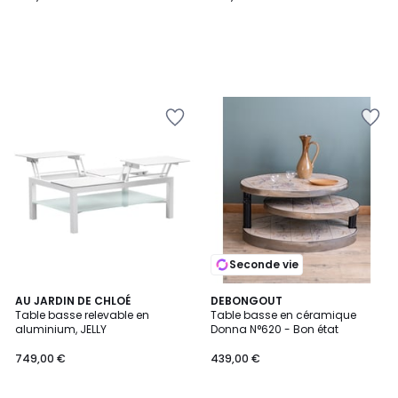
Seconde vie
2
AU JARDIN DE CHLOÉ
DEBONGOUT
Table basse relevable en
Table basse en céramique
Couleurs
aluminium, JELLY
Donna N°620 - Bon état
749,00 €
439,00 €