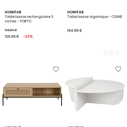
HOMIFAB
4
HOMIFAB
Table basse rectangulaire 3
Table basse organique - CEANE
Couleurs
niches - PORTO
194,99 €
194,99 €
129,99 €
-33%