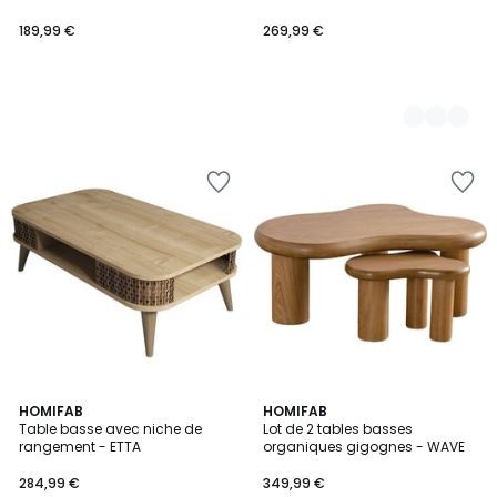
189,99 €
269,99 €
2
HOMIFAB
3
HOMIFAB
Table basse avec niche de
Lot de 2 tables basses
Couleurs
Couleurs
rangement - ETTA
organiques gigognes - WAVE
284,99 €
349,99 €