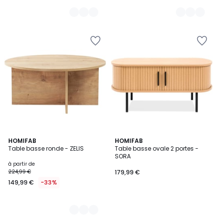
4
HOMIFAB
HOMIFAB
Table basse ronde - ZELIS
Table basse ovale 2 portes -
Couleurs
SORA
à partir de
224,99 €
179,99 €
149,99 €
-33%