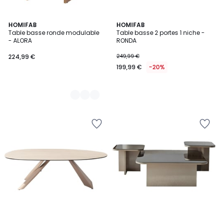
2
HOMIFAB
HOMIFAB
Table basse ronde modulable
Table basse 2 portes 1 niche -
Couleurs
- ALORA
RONDA
224,99 €
249,99 €
199,99 €
-20%