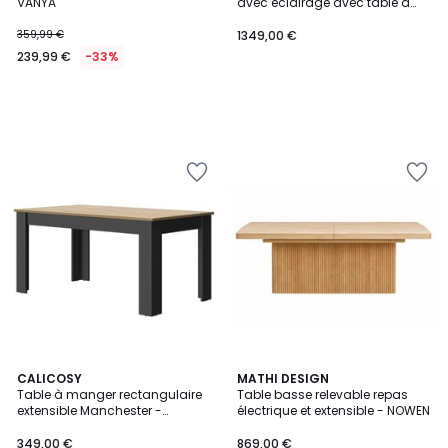
VANYA
avec éclairage avec table à
manger extensible et table
basse 1 tiroir Crack -
359,99 €
1349,00 €
Fabrication Française
239,99 €
-33%
CALICOSY
MATHI DESIGN
Table à manger rectangulaire
Table basse relevable repas
extensible Manchester -
électrique et extensible - NOWEN
Fabrication Française
349,00 €
869,00 €