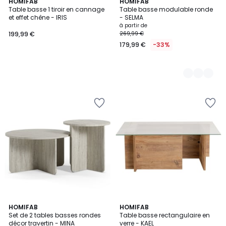
HOMIFAB
6
HOMIFAB
Table basse 1 tiroir en cannage
Table basse modulable ronde
Couleurs
et effet chêne - IRIS
- SELMA
à partir de
199,99 €
269,99 €
179,99 €
-33%
HOMIFAB
3
HOMIFAB
Set de 2 tables basses rondes
Table basse rectangulaire en
Couleurs
décor travertin - MINA
verre - KAEL