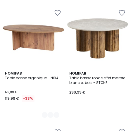
3
HOMIFAB
HOMIFAB
Table basse organique - NIRA
Table basse ronde effet marbre
Couleurs
blanc et bois - STONE
179,99 €
299,99 €
119,99 €
-33%