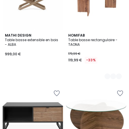
MATHI DESIGN
7
HOMIFAB
Table basse extensible en bois
Table basse rectangulaire -
Couleurs
- ALBA
TAONA
999,00 €
179,99 €
119,99 €
-33%