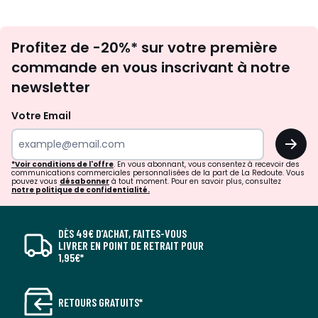
Inscription
Profitez de -20%* sur votre première
newsletter
commande en vous inscrivant à notre
newsletter
Votre Email
OK
*Voir conditions de l'offre
. En vous abonnant, vous consentez à recevoir des
communications commerciales personnalisées de la part de La Redoute. Vous
pouvez vous
désabonner
à tout moment. Pour en savoir plus, consultez
notre politique de confidentialité.
DÈS 49€ D’ACHAT, FAITES-VOUS
LIVRER EN POINT DE RETRAIT POUR
1,95€*
RETOURS GRATUITS*