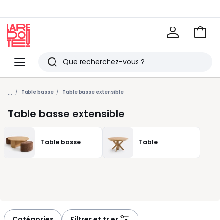
Voir
mon
La
panie
Redoute
Menu
Rechercher
Derniers
...
articles
Table basse
Table basse extensible
vus
Table basse extensible
Table basse
Table
Catégories
Filtrer et trier