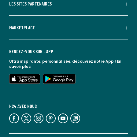
LES SITES PARTENAIRES
MARKETPLACE
RENDEZ-VOUS SUR L'APP
Ultra inspirante, personnalisée, découvrez notre App !
En
savoir plus
lien vers l'app store
lien vers google play
H24 AVEC NOUS
lien vers l'espace réseaux sociaux
lien vers l'espace réseaux sociaux
lien vers l'espace réseaux sociaux
lien vers l'espace réseaux sociaux
lien vers l'espace réseaux sociaux
lien vers le blog la redoute