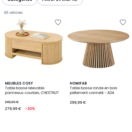
45 articles
MEUBLES COSY
HOMIFAB
Table basse relevable
Table basse ronde en bois
panneaux courbes, CHESTNUT
piètement cannelé - ADA
279,99
349,99 €
299,99 €
€
279,99 €
-20%
au
lieu
de
349,99