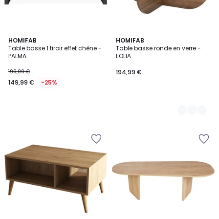
HOMIFAB
4
HOMIFAB
Table basse 1 tiroir effet chêne -
Table basse ronde en verre -
Couleurs
PALMA
EOLIA
199,99 €
194,99 €
149,99 €
-25%