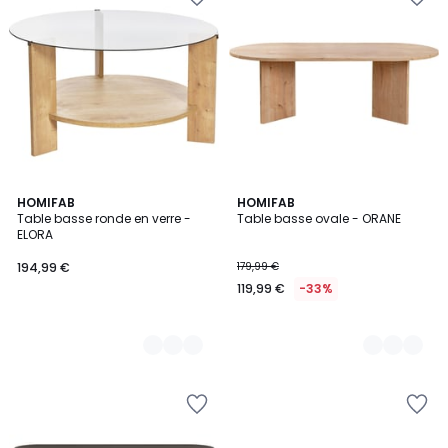
2
HOMIFAB
8
HOMIFAB
Table basse ronde en verre -
Table basse ovale - ORANE
Couleurs
Couleurs
ELORA
194,99 €
179,99 €
119,99 €
-33%