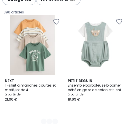
gauche
droite
390 articles
5
NEXT
PETIT BEGUIN
T-shirt à manches courtes et
Ensemble barboteuse bloomer
Couleurs
motif, lot de 4
bébé en gaze de coton et t-shirt
Prix
Mini Rêve
à partir de
à partir de
21,00 €
18,99 €
à
partir
de
21,00
€.