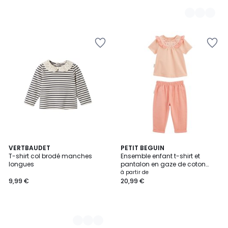
3
VERTBAUDET
PETIT BEGUIN
T-shirt col brodé manches
Ensemble enfant t-shirt et
Couleurs
longues
pantalon en gaze de coton
Santa Giulia
à partir de
9,99 €
20,99 €