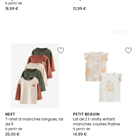
à partir de
18,99 €
12,99 €
9
NEXT
PETIT BEGUIN
T-shirt à manches longues, lot
Lot de 2 t-shirts enfant
Couleurs
de 5
manches courtes Praline
à partir de
à partir de
25,00 €
14,99 €