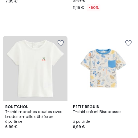
7,99 €
27,95 €
11,15 €
-60%
2
BOUT'CHOU
PETIT BEGUIN
T-shirt manches courtes avec
T-shirt enfant Biscarosse
Couleurs
broderie maille côtelée en
coton BIO GOTS
à partir de
à partir de
6,99 €
8,99 €