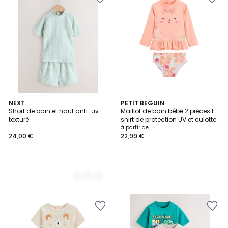
2
NEXT
PETIT BEGUIN
Short de bain et haut anti-uv
Maillot de bain bébé 2 pièces t-
Couleurs
texturé
shirt de protection UV et culotte
Rosara
à partir de
24,00 €
22,99 €