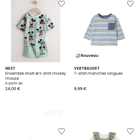
Nouveau
5
NEXT
VERTBAUDET
Ensemble short et t-shirt mickey
T-shirt manches longues
Couleurs
mouse
à partir de
24,00 €
9,99 €