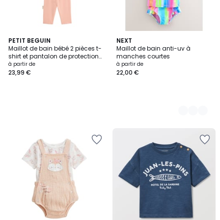
PETIT BEGUIN
4
NEXT
Maillot de bain bébé 2 pièces t-
Maillot de bain anti-uv à
Couleurs
shirt et pantalon de protection
manches courtes
UV Calvi
à partir de
à partir de
23,99 €
22,00 €