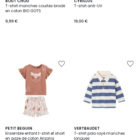
BOUT'CHOU
CYRILLUS
T-shirt manches courtes brodé
T-shirt anti-UV
en coton BIO GOTS
9,99 €
19,00 €
PETIT BEGUIN
2
VERTBAUDET
Ensemble enfant t-shirt et short
T-shirt polo rayé manches
Couleurs
en gaze de coton Arizona
longues