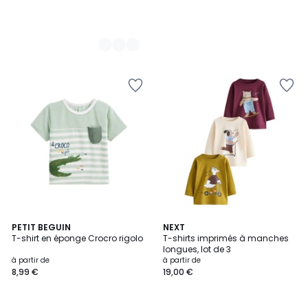
PETIT BEGUIN
5
NEXT
T-shirt en éponge Crocro rigolo
T-shirts imprimés à manches
Couleurs
longues, lot de 3
à partir de
à partir de
8,99 €
19,00 €