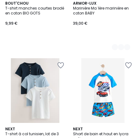
BOUT'CHOU
4
ARMOR-LUX
T-shirt manches courtes brodé
Marinière Ma 1ère marinière en
Couleurs
en coton BIO GOTS
coton BABY
9,99 €
39,00 €
NEXT
3
NEXT
T-shirt à col tunisien, lot de 3
Short de bain et haut en lycra
Couleurs