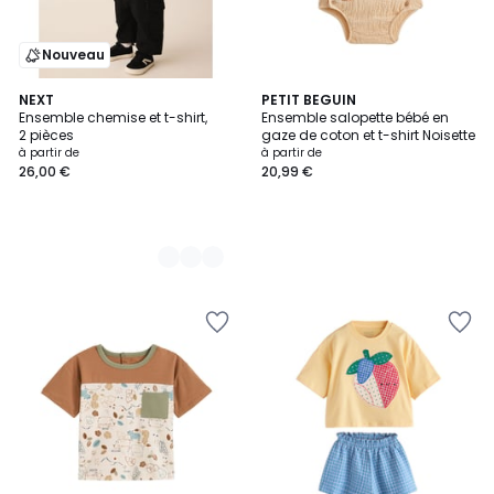
Nouveau
2
NEXT
PETIT BEGUIN
Ensemble chemise et t-shirt,
Ensemble salopette bébé en
Couleurs
2 pièces
gaze de coton et t-shirt Noisette
à partir de
à partir de
26,00 €
20,99 €