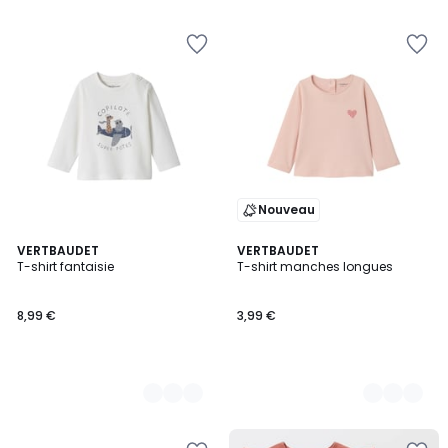
Nouveau
4
VERTBAUDET
2
VERTBAUDET
T-shirt fantaisie
T-shirt manches longues
Couleurs
Couleurs
8,99 €
3,99 €