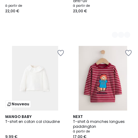
anti-uv
à partir de
à partir de
22,00 €
23,00 €
Nouveau
MANGO BABY
NEXT
T-shirt en coton col claudine
T-shirt à manches longues
paddington
à partir de
9,99 €
17,00 €