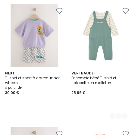
NEXT
2
VERTBAUDET
T-shirt et short à carreaux hot
Ensemble bébé T-shirt et
Couleurs
wheels
salopette en molleton
à partir de
30,00 €
25,99 €