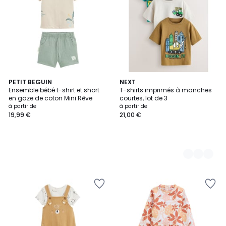
PETIT BEGUIN
10
NEXT
Ensemble bébé t-shirt et short
T-shirts imprimés à manches
Couleurs
en gaze de coton Mini Rêve
courtes, lot de 3
à partir de
à partir de
19,99 €
21,00 €