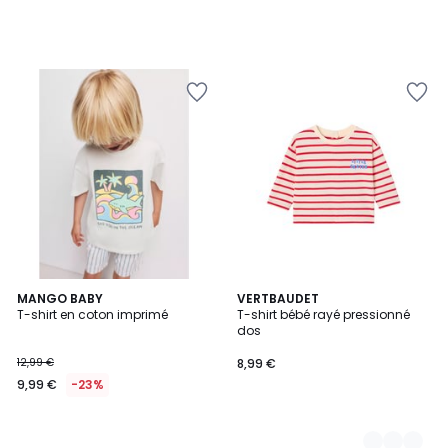
MANGO BABY
2
VERTBAUDET
T-shirt en coton imprimé
T-shirt bébé rayé pressionné
Couleurs
dos
12,99 €
8,99 €
9,99 €
-23%