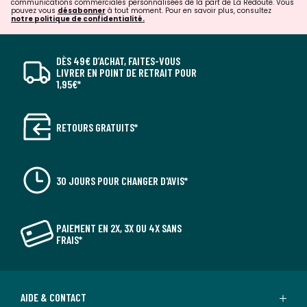
communications commerciales personnalisées de la part de La Redoute. Vous
pouvez vous
désabonner
à tout moment. Pour en savoir plus, consultez
notre politique de confidentialité.
DÈS 49€ D’ACHAT, FAITES-VOUS
LIVRER EN POINT DE RETRAIT POUR
1,95€*
RETOURS GRATUITS*
30 JOURS POUR CHANGER D'AVIS*
PAIEMENT EN 2X, 3X OU 4X SANS
FRAIS*
AIDE & CONTACT