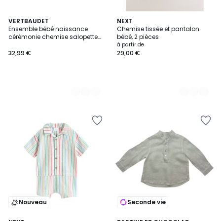
2
VERTBAUDET
2
NEXT
Ensemble bébé naissance
Chemise tissée et pantalon
Couleurs
Couleurs
cérémonie chemise salopette
bébé, 2 pièces
en lin et coton
à partir de
32,99 €
29,00 €
Nouveau
Seconde vie