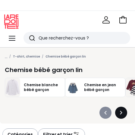
Voir
mon
La
panie
Redoute
Menu
Rechercher
Derniers
...
articles
T-shirt, chemise
Chemise bébé garçon lin
vus
Chemise bébé garçon lin
Chemise blanche
Chemise en jean
bébé garçon
bébé garçon
Précédent
Suivan
-
-
défiler
défiler
à
à
Catégories
Filtrer et trier