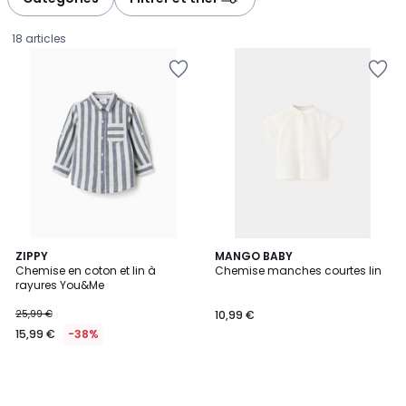
gauche
droite
18 articles
ZIPPY
MANGO BABY
Chemise en coton et lin à
Chemise manches courtes lin
rayures You&Me
15,99
25,99 €
10,99 €
€
15,99 €
-38%
au
lieu
de
25,99