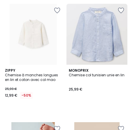
€
38%
de
réduction
appliquée.
ZIPPY
MONOPRIX
Chemise à manches longues
Chemise col tunisien unie en lin
en lin et coton avec col mao
25,99 €
25,99 €
12,99 €
-50%