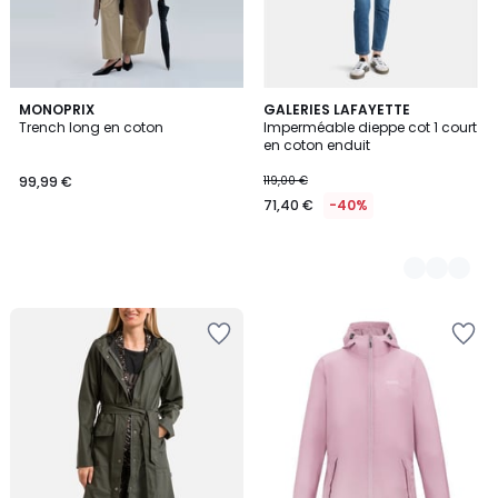
MONOPRIX
2
GALERIES LAFAYETTE
Trench long en coton
Imperméable dieppe cot 1 court
Couleurs
en coton enduit
99,99 €
119,00 €
71,40 €
-40%