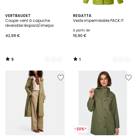
5
1
2
VERTBAUDET
8
REGATTA
/
/
Coupe-vent à capuche
Veste imperméable PACK IT
Couleurs
Couleurs
5
5
réversible léopard/sherpa
à partir de
42,99 €
19,90 €
5
1
/
/
5
5
-20%*