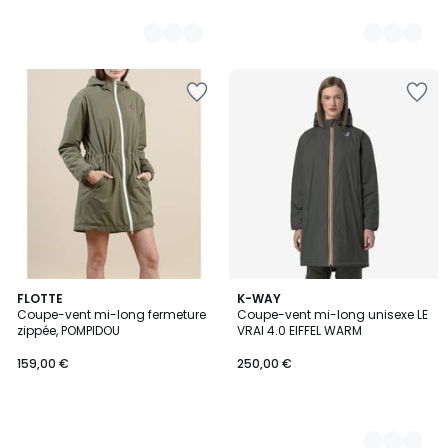
FLOTTE
3
K-WAY
Coupe-vent mi-long fermeture
Coupe-vent mi-long unisexe LE
Couleurs
zippée, POMPIDOU
VRAI 4.0 EIFFEL WARM
159,00 €
250,00 €