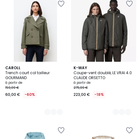
2
CAROLL
3
K-WAY
Trench court col tailleur
Coupe-vent doublé, LE VRAI 4.0
Couleurs
Couleurs
GOURMAND
CLAUDE ORSETTO
à partir de
à partir de
150,00 €
275,00 €
60,00 €
-60%
223,00 €
-18%