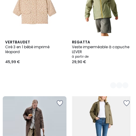
VERTBAUDET
6
REGATTA
Ciré 3 en 1 bébé imprimé
Veste imperméable à capuche
Couleurs
léopard
LEVER
à partir de
45,99 €
29,90 €