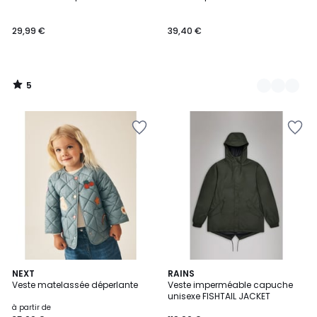
Couleurs
5
29,99 €
39,40 €
5
/
5
2
NEXT
2
RAINS
Veste matelassée déperlante
Veste imperméable capuche
Couleurs
Couleurs
unisexe FISHTAIL JACKET
à partir de