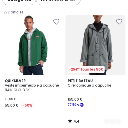
gauche
droite
272 articles
-25€* tous les 50€
4,4
QUIKSILVER
3
PETIT BATEAU
/ 5
Veste imperméable à capuche
Ciré Iconique à capuche
Couleurs
RAIN CLOUD 3K
55,00
110,00 €
155,00 €
€
77,50 €
55,00 €
-50%
au
lieu
de
4,4
110,00
/
5