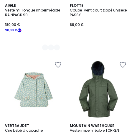
2
AIGLE
FLOTTE
Veste mi-longue imperméable
Coupe-vent court zippé unisexe
Couleurs
RAINPACK 90
PASSY
180,00 €
89,00 €
90,00 €
5
VERTBAUDET
7
MOUNTAIN WAREHOUSE
/
Ciré bébé à capuche
Veste imperméable TORRENT