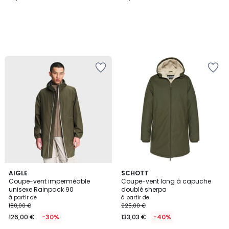
4
AIGLE
3
SCHOTT
Coupe-vent imperméable
Coupe-vent long à capuche
Couleurs
Couleurs
unisexe Rainpack 90
doublé sherpa
à partir de
à partir de
180,00 €
225,00 €
126,00 €
-30%
133,03 €
-40%