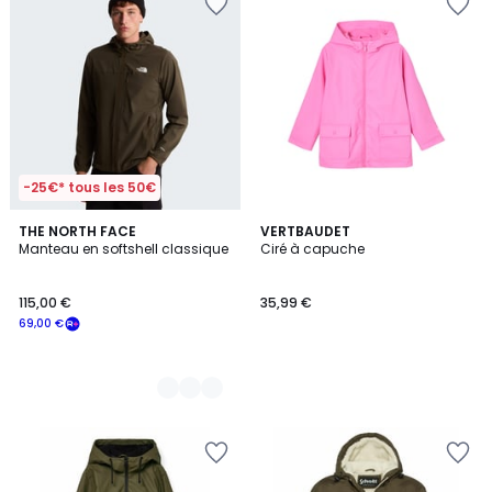
-25€* tous les 50€
2
THE NORTH FACE
VERTBAUDET
Manteau en softshell classique
Ciré à capuche
Couleurs
115,00 €
35,99 €
69,00 €