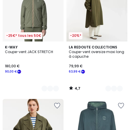
-25€* tous les 50€
-20%*
4,7
2
K-WAY
2
LA REDOUTE COLLECTIONS
/ 5
Coupe-vent JACK STRETCH
Coupe-vent oversize maxi long
Couleurs
Couleurs
à capuche
180,00 €
79,99 €
90,00 €
63,99 €
4,7
/
5