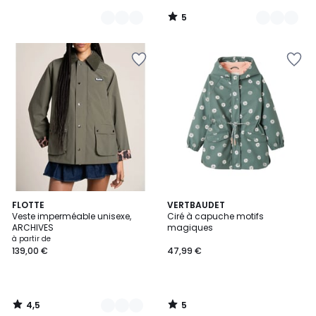
5
/
5
4,5
5
4
FLOTTE
VERTBAUDET
/ 5
/
Veste imperméable unisexe,
Ciré à capuche motifs
Couleurs
5
ARCHIVES
magiques
à partir de
139,00 €
47,99 €
4,5
5
/
/