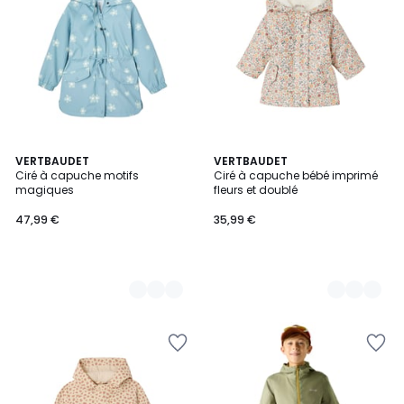
4
VERTBAUDET
2
VERTBAUDET
Ciré à capuche motifs
Ciré à capuche bébé imprimé
Couleurs
Couleurs
magiques
fleurs et doublé
47,99 €
35,99 €