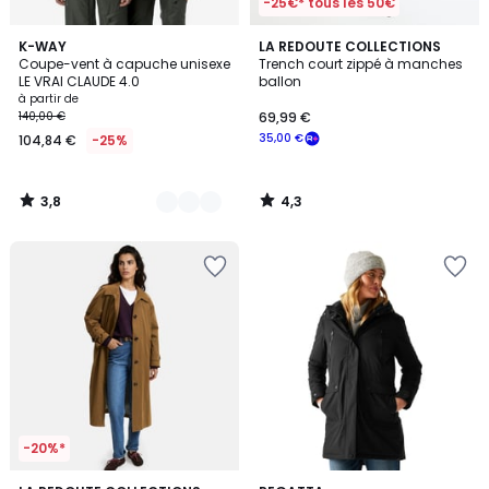
-25€* tous les 50€
3,8
4,3
11
K-WAY
LA REDOUTE COLLECTIONS
/ 5
/ 5
Coupe-vent à capuche unisexe
Trench court zippé à manches
Couleurs
LE VRAI CLAUDE 4.0
ballon
à partir de
140,00 €
69,99 €
35,00 €
104,84 €
-25%
3,8
4,3
/
/
5
5
-20%*