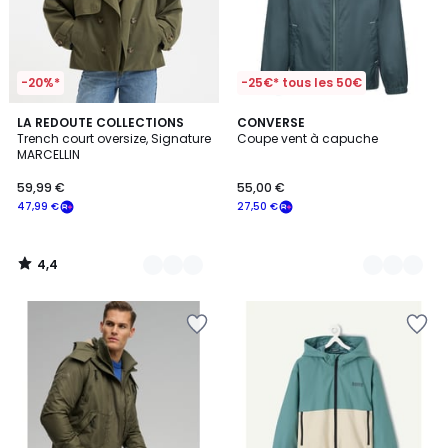
-20%*
-25€* tous les 50€
4,4
2
LA REDOUTE COLLECTIONS
2
CONVERSE
/ 5
Trench court oversize, Signature
Coupe vent à capuche
Couleurs
Couleurs
MARCELLIN
59,99 €
55,00 €
47,99 €
27,50 €
4,4
/
5