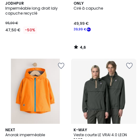
4,6
JODHPUR
ONLY
/ 5
Imperméable long droit laly
Ciré à capuche
capuche recyclé
95,00 €
49,99 €
39,99 €
47,50 €
-50%
4,6
/
5
5
NEXT
2
K-WAY
Anorak imperméable
Veste courte LE VRAI 4.0 LEON
Couleurs
Couleurs