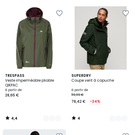
5
5
4,4
4
5
TRESPASS
2
SUPERDRY
/ 5
/
Veste imperméable pliable
Coupe vent à capuche
Couleurs
Couleurs
5
QIKPAC
à partir de
à partir de
28,65 €
119,99 €
78,42 €
-34%
4,4
4
/
/
5
5