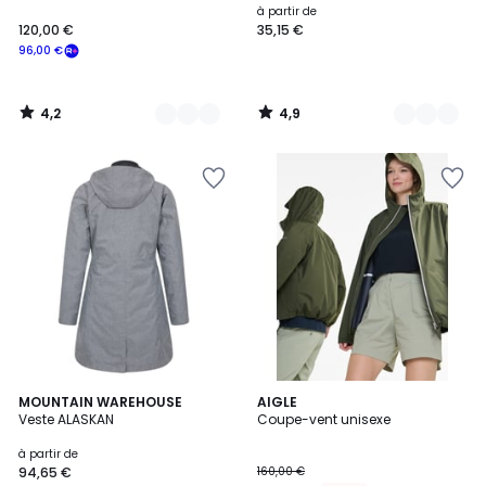
à partir de
120,00 €
35,15 €
96,00 €
4,2
4,9
/
/
5
5
4
3
MOUNTAIN WAREHOUSE
2
AIGLE
/
Veste ALASKAN
Coupe-vent unisexe
Couleurs
Couleurs
5
à partir de
94,65 €
160,00 €