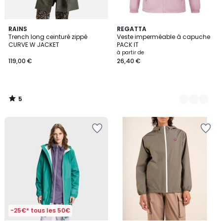
5
RAINS
11
REGATTA
/
Trench long ceinturé zippé
Veste imperméable à capuche
Couleurs
5
CURVE W JACKET
PACK IT
à partir de
119,00 €
26,40 €
5
/
5
-25€* tous les 50€