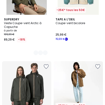
-25€* tous les 50€
3
SUPERDRY
TAPE A L'OEIL
Veste Coupe-vent Arctic à
Coupe-vent bicolore
Couleurs
Capuche
à partir de
109,99 €
25,99 €
15,59 €
89,29 €
-18%