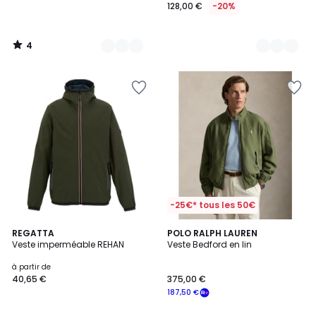
128,00 €
-20%
4
/
5
-25€* tous les 50€
5
2
REGATTA
2
POLO RALPH LAUREN
/
Veste imperméable REHAN
Veste Bedford en lin
Couleurs
Couleurs
5
à partir de
40,65 €
375,00 €
187,50 €