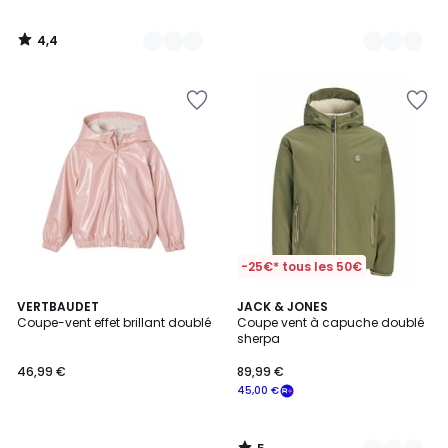
4,4
/
5
-25€* tous les 50€
5
VERTBAUDET
3
JACK & JONES
/
Coupe-vent effet brillant doublé
Coupe vent à capuche doublé
Couleurs
5
sherpa
46,99 €
89,99 €
45,00 €