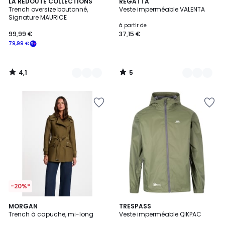
4,1
5
3
LA REDOUTE COLLECTIONS
4
REGATTA
/ 5
/
Trench oversize boutonné,
Veste imperméable VALENTA
Couleurs
Couleurs
5
Signature MAURICE
à partir de
99,99 €
37,15 €
79,99 €
4,1
5
/
/
5
5
-20%*
4,2
4,9
2
MORGAN
2
TRESPASS
/ 5
/ 5
Trench à capuche, mi-long
Veste imperméable QIKPAC
Couleurs
Couleurs