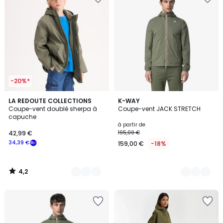
-20%*
4,2
3
LA REDOUTE COLLECTIONS
2
K-WAY
/ 5
Coupe-vent doublé sherpa à
Coupe-vent JACK STRETCH
Couleurs
Couleurs
capuche
à partir de
42,99 €
195,00 €
34,39 €
159,00 €
-18%
4,2
/
5