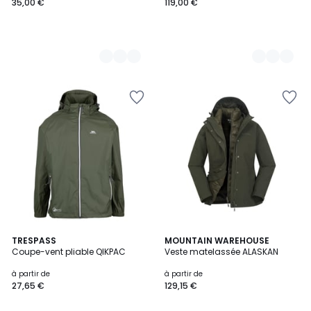
35,00 €
119,00 €
4,4
4
TRESPASS
2
MOUNTAIN WAREHOUSE
/ 5
Coupe-vent pliable QIKPAC
Veste matelassée ALASKAN
Couleurs
Couleurs
à partir de
à partir de
27,65 €
129,15 €