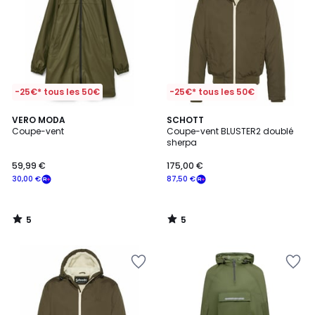
-25€* tous les 50€
-25€* tous les 50€
5
5
VERO MODA
SCHOTT
/
/
Coupe-vent
Coupe-vent BLUSTER2 doublé
5
5
sherpa
59,99 €
175,00 €
30,00 €
87,50 €
5
5
/
/
5
5