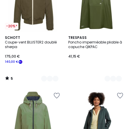
-20%*
5
2
SCHOTT
2
TRESPASS
/
Coupe-vent BLUSTER2 doublé
Poncho imperméable pliable à
Couleurs
Couleurs
5
sherpa
capuche QIKPAC
175,00 €
41,15 €
140,00 €
5
/
5