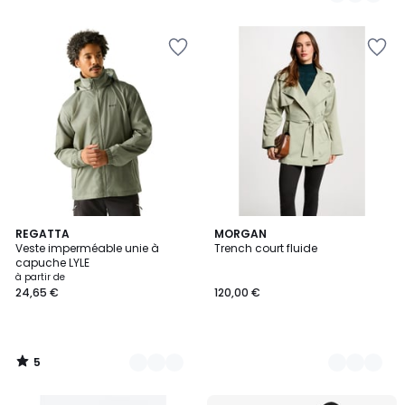
5
7
REGATTA
2
MORGAN
/
Veste imperméable unie à
Trench court fluide
Couleurs
Couleurs
5
capuche LYLE
à partir de
24,65 €
120,00 €
5
/
5