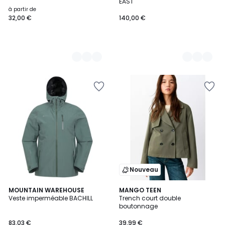
EAST
à partir de
32,00 €
140,00 €
Nouveau
MOUNTAIN WAREHOUSE
MANGO TEEN
Veste imperméable BACHILL
Trench court double
boutonnage
83,03 €
39,99 €