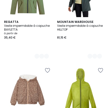
5
REGATTA
2
MOUNTAIN WAREHOUSE
Veste imperméable à capuche
Veste imperméable à capuche
Couleurs
Couleurs
BAYLETTA
HILLTOP
à partir de
35,40 €
81,15 €