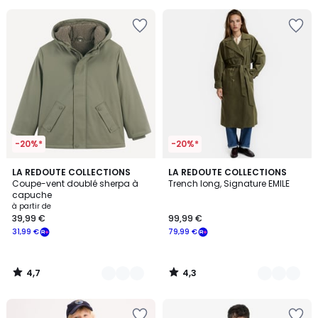
€
50%
de
réduction
appliquée.
-20%*
-20%*
4,7
4,3
3
LA REDOUTE COLLECTIONS
3
LA REDOUTE COLLECTIONS
/ 5
/ 5
Coupe-vent doublé sherpa à
Trench long, Signature EMILE
Couleurs
Couleurs
capuche
à partir de
39,99 €
99,99 €
31,99 €
79,99 €
4,7
4,3
/
/
5
5