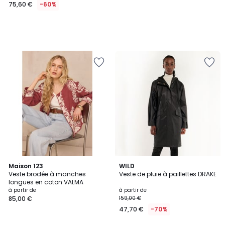
75,60 €
-60%
2
Maison 123
5
WILD
Veste brodée à manches
Veste de pluie à paillettes DRAKE
Couleurs
Couleurs
longues en coton VALMA
à partir de
à partir de
85,00 €
159,00 €
47,70 €
-70%