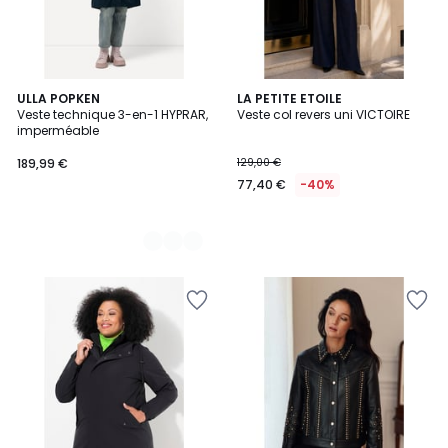
2
ULLA POPKEN
LA PETITE ETOILE
Veste technique 3-en-1 HYPRAR,
Veste col revers uni VICTOIRE
Couleurs
imperméable
189,99 €
129,00 €
77,40 €
-40%