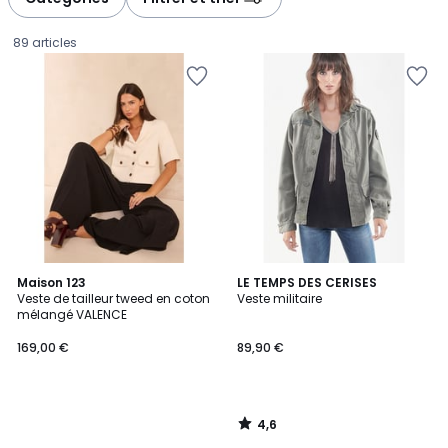
gauche
droite
89 articles
4,6
Maison 123
LE TEMPS DES CERISES
/ 5
Veste de tailleur tweed en coton
Veste militaire
mélangé VALENCE
169,00
169,00 €
89,90 €
€.
4,6
/
5