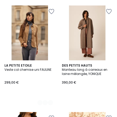
2
LA PETITE ETOILE
DES PETITS HAUTS
Veste col chemise uni FAULINE
Manteau long à carreaux en
Couleurs
laine mélangée, YONIQUE
299,00 €
390,00 €