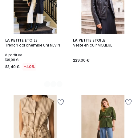
2
LA PETITE ETOILE
LA PETITE ETOILE
Trench col chemise uni NEVIN
Veste en cuir MOLIERE
Couleurs
à partir de
139,00 €
229,00 €
83,40 €
-40%