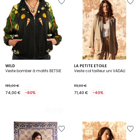
2
WILD
LA PETITE ETOILE
Veste bomber à motifs BETSIE
Veste col tailleur uni VADALI
Couleurs
185,00 €
119,00 €
74,00 €
-60%
71,40 €
-40%