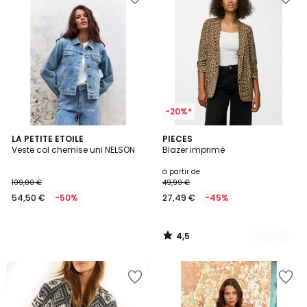
-20%*
4,5
LA PETITE ETOILE
14
PIECES
/ 5
Veste col chemise uni NELSON
Blazer imprimé
Couleurs
à partir de
109,00 €
49,99 €
54,50 €
-50%
27,49 €
-45%
4,5
/
5