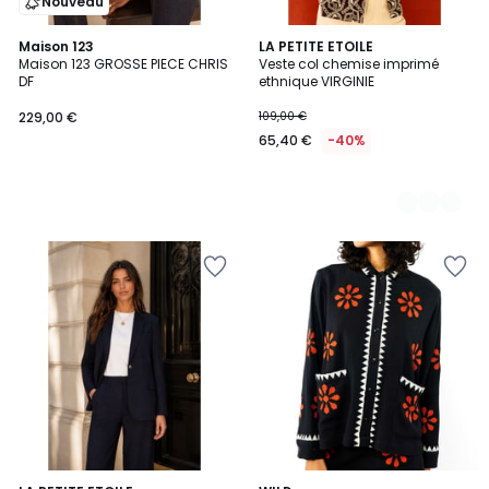
Nouveau
Maison 123
2
LA PETITE ETOILE
Maison 123 GROSSE PIECE CHRIS
Veste col chemise imprimé
Couleurs
DF
ethnique VIRGINIE
229,00 €
109,00 €
65,40 €
-40%