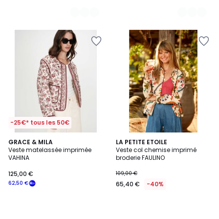
-25€* tous les 50€
GRACE & MILA
LA PETITE ETOILE
Veste matelassée imprimée
Veste col chemise imprimé
VAHINA
broderie FAULINO
125,00 €
109,00 €
62,50 €
65,40 €
-40%