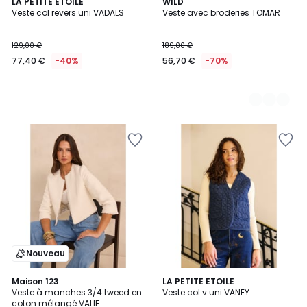
LA PETITE ETOILE
4
WILD
Veste col revers uni VADALS
Veste avec broderies TOMAR
Couleurs
129,00 €
189,00 €
77,40 €
-40%
56,70 €
-70%
Nouveau
Maison 123
LA PETITE ETOILE
Veste à manches 3/4 tweed en
Veste col v uni VANEY
coton mélangé VALIE