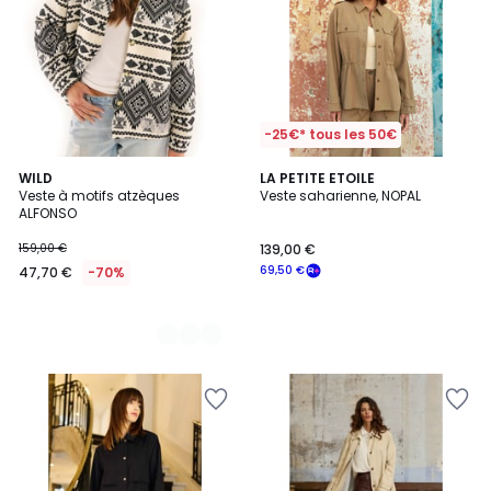
-25€* tous les 50€
2
WILD
LA PETITE ETOILE
Veste à motifs atzèques
Veste saharienne, NOPAL
Couleurs
ALFONSO
159,00 €
139,00 €
69,50 €
47,70 €
-70%