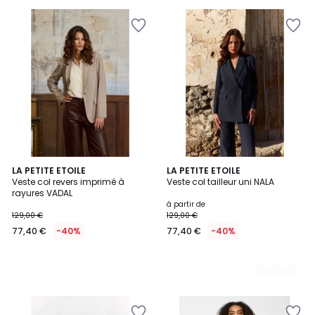
LA PETITE ETOILE
2
LA PETITE ETOILE
Veste col revers imprimé à
Veste col tailleur uni NALA
Couleurs
rayures VADAL
à partir de
129,00 €
129,00 €
77,40 €
-40%
77,40 €
-40%