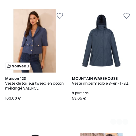
Nouveau
Maison 123
3
MOUNTAIN WAREHOUSE
Veste de tailleur tweed en coton
Veste imperméable 3-en-1 FELL
Couleurs
mélangé VALENCE
à partir de
169,00 €
58,65 €