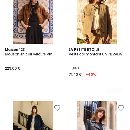
Maison 123
2
LA PETITE ETOILE
Blouson en cuir velours VIP
Veste col montant uni NEVADA
Couleurs
229,00 €
119,00 €
71,40 €
-40%