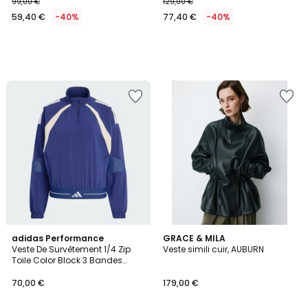
99,00 €
129,00 €
59,40 €
-40%
77,40 €
-40%
adidas Performance
GRACE & MILA
Veste De Survêtement 1/4 Zip
Veste simili cuir, AUBURN
Toile Color Block 3 Bandes
Hyperglam Veste De
Survêtement 1/4 Zip Toile Color
70,00 €
179,00 €
Block 3 Bandes Hyperglam