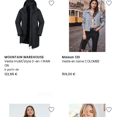
2
MOUNTAIN WAREHOUSE
Maison 123
Veste motif/style 3-en-1 RAIN
Veste en laine COLOMBE
Couleurs
ON
à partir de
122,65 €
159,00 €