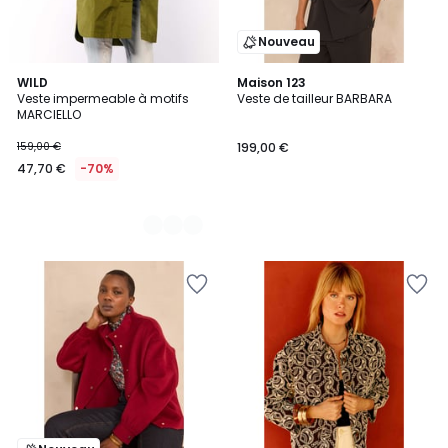
Nouveau
2
WILD
Maison 123
Veste impermeable à motifs
Veste de tailleur BARBARA
Couleurs
MARCIELLO
159,00 €
199,00 €
47,70 €
-70%