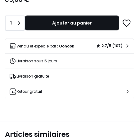
Quantité
1
Ajouter au panier
Ajoute
à
une
liste
2,7/5 (107)
Vendu et expédié par :
Oonook
Livraison sous 5 jours
Livraison gratuite
Retour gratuit
Articles similaires