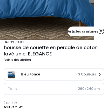
Articles similaires
BATON ROUGE
housse de couette en percale de coton
lavé unie, ELEGANCE
Voir la description
Bleu Foncé
+
3
Couleurs
Taille
260x240 cm
139,00
à partir de
89,00 €
€.