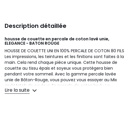
Description détaillée
housse de couette en percale de coton lavé unie,
ELEGANCE - BATON ROUGE
HOUSSE DE COUETTE UNI EN 100% PERCALE DE COTON 80 FILS
Les impressions, les teintures et les finitions sont faites à la
main. Cela rend chaque pièce unique. Cette housse de
couette au tissu épais et soyeux vous protègera bien
pendant votre sommeil. Avec la gamme percale lavée
unie de Bâton-Rouge, vous pouvez vous essayer au Mix
and Match de couleur. En percale de coton lavé : La
Lire la suite
technique linge de lit lavé offre une souplesse et une
douceur maximales. Ce lavage pendant la fabrication
donne au linge un aspect légèrement froissé hyper
tendance. Plus besoin de la repasser ! La percale de coton
lavé est un tissu souple et résistant de qualité supérieure
grâce à son tissage ultra serré (80 fils/cm²) . Plus le
nombre de fils/cm² est élevé, plus le tissage est de qualité.