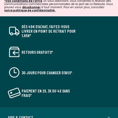
*Voir conditions de l'offre
. En vous abonnant, vous consentez à recevoir des
communications commerciales personnalisées de la part de La Redoute. Vous
pouvez vous
désabonner
à tout moment. Pour en savoir plus, consultez
notre politique de confidentialité.
DÈS 49€ D’ACHAT, FAITES-VOUS
LIVRER EN POINT DE RETRAIT POUR
1,95€*
RETOURS GRATUITS*
30 JOURS POUR CHANGER D'AVIS*
PAIEMENT EN 2X, 3X OU 4X SANS
FRAIS*
AIDE & CONTACT