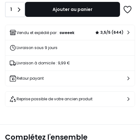
129,99
Quantité
1
Ajouter au panier
€
Ajoute
35%
à
de
une
réduction
liste
3,5/5 (644)
Vendu et expédié par :
sweeek
appliquée.
Livraison sous 9 jours
Livraison à domicile : 9,99 €
Retour payant
Reprise possible de votre ancien produit
Complétez l'ensemble