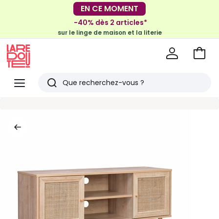
-30€ tous les 100€*
EN CE MOMENT
sur le meuble & la déco
-40% dès 2 articles*
sur le linge de maison et la literie
Voir
mon
La
panie
Redoute
Menu
Rechercher
Derniers
articles
vus