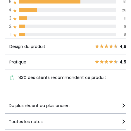
5
91
dans toutes les
4
26
langues
3
11
Informations,
2
8
La Redoute s'engage
1
8
Design du
5
91
4,6
produit
4
26
Design du produit
4,6
3
11
Pratique
4,5
2
Pratique
4,5
8
83% des clients
1
8
recommandent ce produit
83% des clients recommandent ce produit
Voir le détail de la note
Du plus récent au plus ancien
Toutes les notes