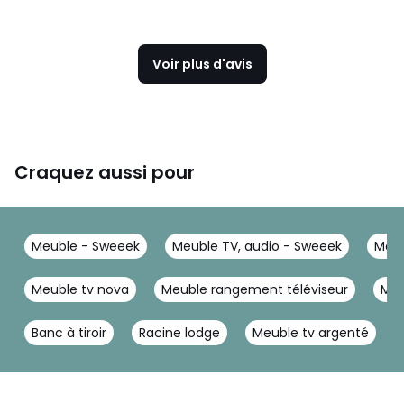
Voir plus d'avis
Craquez aussi pour
Meuble - Sweeek
Meuble TV, audio - Sweeek
Meub
Meuble tv nova
Meuble rangement téléviseur
Meu
Banc à tiroir
Racine lodge
Meuble tv argenté