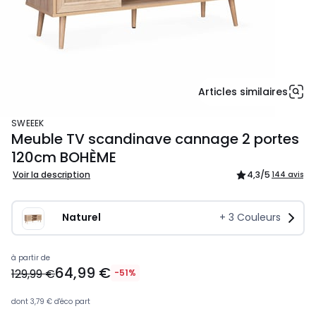
Articles similaires
SWEEEK
Meuble TV scandinave cannage 2 portes
120cm BOHÈME
Voir la description
4,3
/5
144 avis
Naturel
+
3
Couleurs
84,49
à partir de
64,99 €
€
129,99 €
-51%
au
lieu
dont
3,79 €
d'éco part
de