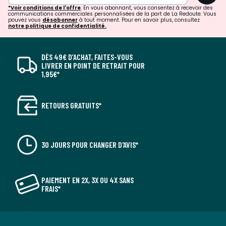
*Voir conditions de l'offre
. En vous abonnant, vous consentez à recevoir des
communications commerciales personnalisées de la part de La Redoute. Vous
pouvez vous
désabonner
à tout moment. Pour en savoir plus, consultez
notre politique de confidentialité.
DÈS 49€ D’ACHAT, FAITES-VOUS
LIVRER EN POINT DE RETRAIT POUR
1,95€*
RETOURS GRATUITS*
30 JOURS POUR CHANGER D'AVIS*
PAIEMENT EN 2X, 3X OU 4X SANS
FRAIS*