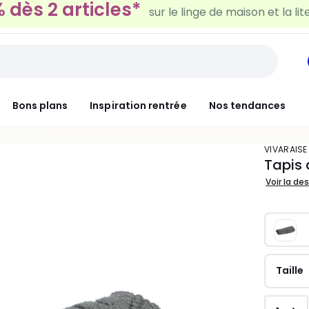
30€ tous les 100€*
sur le meuble & la déco
Bons plans
Inspiration rentrée
Nos tendances
VIVARAISE
Tapis 
Voir la de
Taille