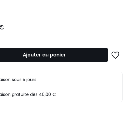
ité
 €
Ajouter au panier
Ajouter
à
une
liste
raison sous 5 jours
raison gratuite dès 40,00 €