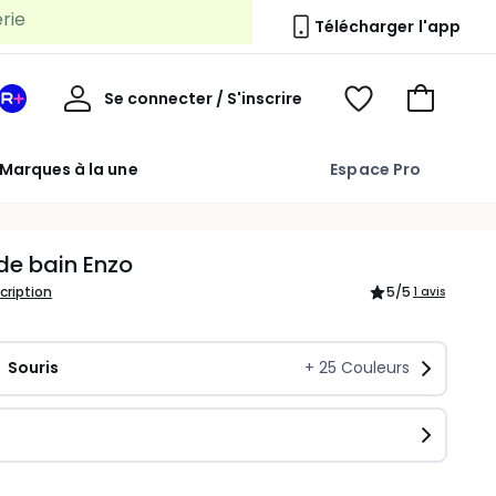
Télécharger l'app
Mon
Se connecter / S'inscrire
Mon
Voir
Voir
compte
espace
mes
mon
La
favoris
panier
Marques à la une
Espace Pro
Redoute
+
de bain Enzo
scription
5
/5
1 avis
Souris
+
25
Couleurs