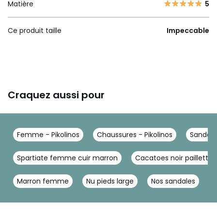
Matière
5
Ce produit taille
Impeccable
Craquez aussi pour
Femme - Pikolinos
Chaussures - Pikolinos
Sandales
Spartiate femme cuir marron
Cacatoes noir paillette
Marron femme
Nu pieds large
Nos sandales
S