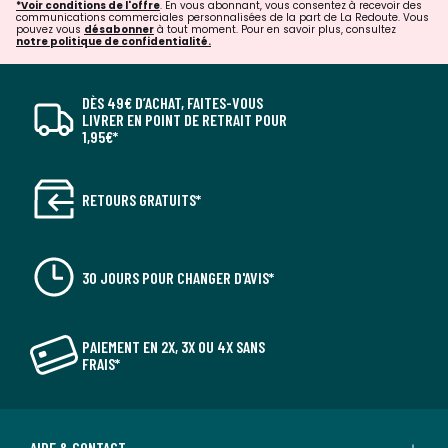
*Voir conditions de l'offre
. En vous abonnant, vous consentez à recevoir des
communications commerciales personnalisées de la part de La Redoute. Vous
pouvez vous
désabonner
à tout moment. Pour en savoir plus, consultez
notre politique de confidentialité.
DÈS 49€ D’ACHAT, FAITES-VOUS
LIVRER EN POINT DE RETRAIT POUR
1,95€*
RETOURS GRATUITS*
30 JOURS POUR CHANGER D'AVIS*
PAIEMENT EN 2X, 3X OU 4X SANS
FRAIS*
AIDE & CONTACT