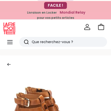
-20% dès 39€*
FACILE !
sur la mode
Mondial Relay
Livraison en Locker
pour vos petits articles
Voir
mon
La
panie
Redoute
Menu
Rechercher
Derniers
articles
vus