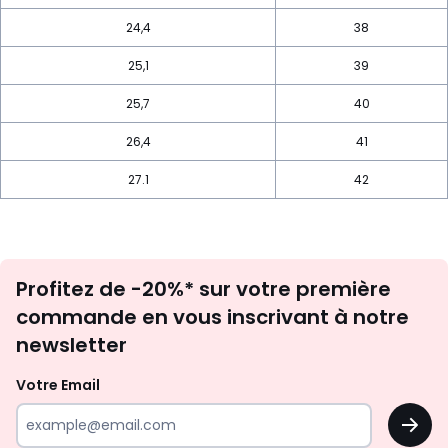
24,4
38
25,1
39
25,7
40
26,4
41
27.1
42
Inscription
Profitez de -20%* sur votre première
newsletter
commande en vous inscrivant à notre
newsletter
Votre Email
OK