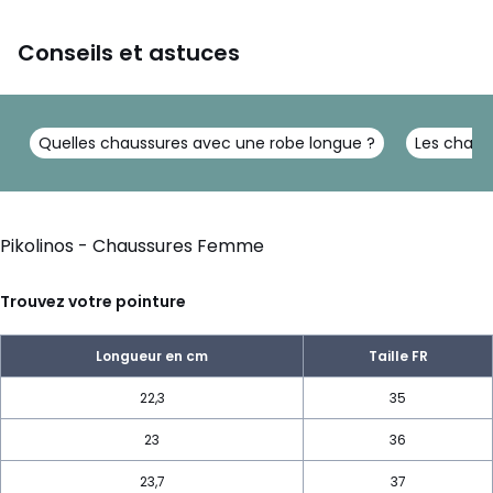
Conseils et astuces
Quelles chaussures avec une robe longue ?
Les chaus
Pikolinos - Chaussures Femme
Trouvez votre pointure
Longueur en cm
Taille FR
22,3
35
23
36
23,7
37