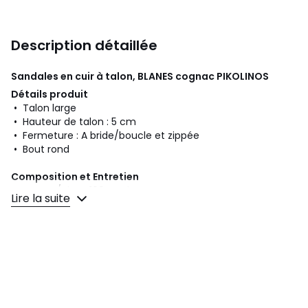
Description détaillée
Sandales en cuir à talon, BLANES cognac
PIKOLINOS
Détails produit
• Talon large
• Hauteur de talon : 5 cm
• Fermeture : A bride/boucle et zippée
• Bout rond
Composition et Entretien
• Dessus/Tige : 100% cuir
Lire la suite
• Doublure : 75% textile, 25% cuir
• Semelle intérieure : 100% autres matériaux
• Semelle extérieure : 100% autres matériaux
Fiche produit relative aux qualités et caractéristiques
environnementales
• Origine de fabrication (piquage, montage, finition) :
Maroc