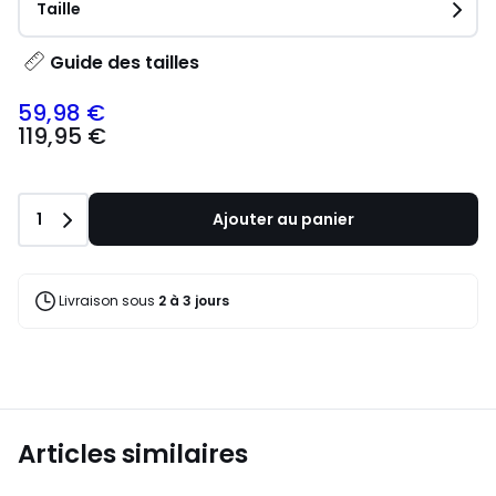
Taille
Guide des tailles
59,98 €
119,95 €
Quantité
1
Ajouter au panier
Livraison sous
2 à 3 jours
Articles similaires