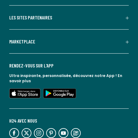
LES SITES PARTENAIRES
MARKETPLACE
RENDEZ-VOUS SUR L'APP
Ultra inspirante, personnalisée, découvrez notre App !
En
savoir plus
lien vers l'app store
lien vers google play
H24 AVEC NOUS
lien vers l'espace réseaux sociaux
lien vers l'espace réseaux sociaux
lien vers l'espace réseaux sociaux
lien vers l'espace réseaux sociaux
lien vers l'espace réseaux sociaux
lien vers le blog la redoute