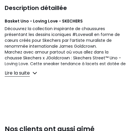
Description détaillée
Basket Uno - Loving Love - SKECHERS
Découvrez la collection inspirante de chaussures
présentant les dessins iconiques #Lovewall en forme de
cœurs créés pour Skechers par l’artiste muraliste de
renommée internationale James Goldcrown.
Marchez avec amour partout où vous allez dans la
chausse Skechers x JGoldcrown : Skechers Street™ Uno -
Loving Love. Cette sneaker tendance à lacets est dotée de
l’imprimé en forme de cœur caractéristique de l’artiste,
Lire la suite
d’une tige en durabuck synthétique et perforée, d’une
semelle intérieure en mousse à mémoire de forme
Skechers Air-Cooled Memory Foam® aérée et d’une
plateforme compensée avec une semelle intermédiaire
Skech-Air® visible à coussin d’air.
Détails produit
• Usage sportswear
• Talon plat
Nos clients ont aussi aimé
• Fermeture : A lacets