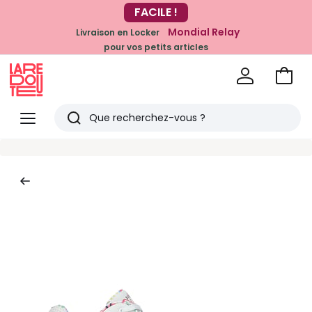
-20% dès 39€*
FACILE !
sur la mode
Mondial Relay
Livraison en Locker
pour vos petits articles
Voir
mon
La
panie
Redoute
Menu
Rechercher
Derniers
articles
vus