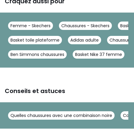
Craquez aussi pour
Femme - Skechers
Chaussures - Skechers
Basket
Basket toile plateforme
Adidas adulte
Chaussures
Ben Simmons chaussures
Basket Nike 37 femme
Conseils et astuces
Quelles chaussures avec une combinaison noire
Conve