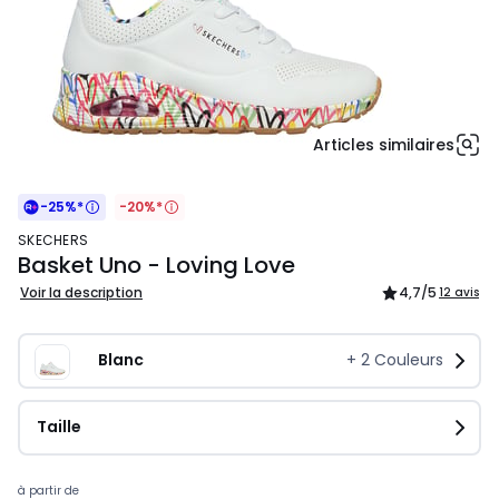
Articles similaires
-25%*
-20%*
SKECHERS
Basket Uno - Loving Love
Voir la description
4,7
/5
12 avis
Blanc
+
2
Couleurs
Taille
Prix
à partir de