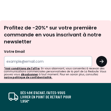
Inscription
Profitez de -20%* sur votre première
newsletter
commande en vous inscrivant à notre
newsletter
Votre Email
OK
*Voir conditions de l'offre
. En vous abonnant, vous consentez à recevoir des
communications commerciales personnalisées de la part de La Redoute. Vous
pouvez vous
désabonner
à tout moment. Pour en savoir plus, consultez
notre politique de confidentialité.
DÈS 49€ D’ACHAT, FAITES-VOUS
LIVRER EN POINT DE RETRAIT POUR
1,95€*