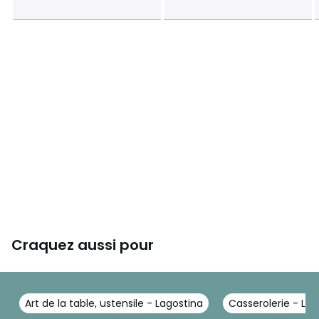
Fabrication haute qualité
Fabriqué en acier inoxydable 18/10 haute qualité,
avec finition intérieure satinée, et polissage miroir
raffiné à l'extérieur pour un nettoyage facile.
Craquez aussi pour
Design robuste
Poignée en fonte d'inox rivetée.
Art de la table, ustensile - Lagostina
Casserolerie - Lag