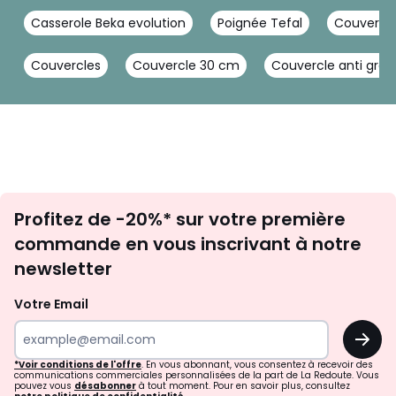
Casserole Beka evolution
Poignée Tefal
Couvercle
Couvercles
Couvercle 30 cm
Couvercle anti gras
Inscription
Profitez de -20%* sur votre première
Pratique
newsletter
commande en vous inscrivant à notre
Compatible four et lave-vaisselle.
newsletter
Votre Email
OK
*Voir conditions de l'offre
. En vous abonnant, vous consentez à recevoir des
communications commerciales personnalisées de la part de La Redoute. Vous
pouvez vous
désabonner
à tout moment. Pour en savoir plus, consultez