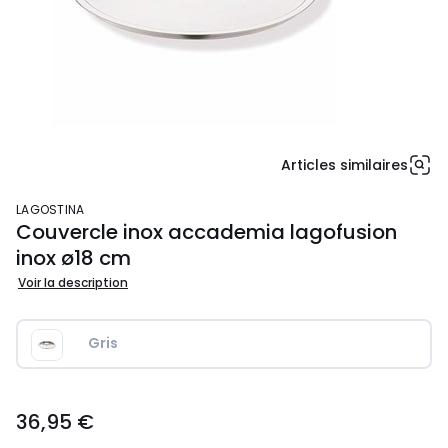
Articles similaires
LAGOSTINA
Couvercle inox accademia lagofusion
inox ø18 cm
Voir la description
Gris
36,95
36,95 €
€.