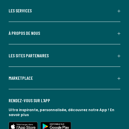
LES SERVICES
À PROPOS DE NOUS
LES SITES PARTENAIRES
MARKETPLACE
Fabriqué en Italie
Fabriqué avec le meilleur de l'artisanat et du
RENDEZ-VOUS SUR L'APP
savoir-faire italiens.
Ultra inspirante, personnalisée, découvrez notre App !
En
savoir plus
lien vers l'app store
lien vers google play
Galerie Photo