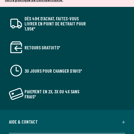
notre politique de confidentialité.
DÈS 49€ D’ACHAT, FAITES-VOUS
LIVRER EN POINT DE RETRAIT POUR
1,95€*
RETOURS GRATUITS*
Garantie de 25 ans
30 JOURS POUR CHANGER D'AVIS*
Fabriquée pour durer toute une vie, avec une
garantie de 25 ans* couvrant l'excellence de l'inox
premium et un savoir-faire italien hors pair, cette
PAIEMENT EN 2X, 3X OU 4X SANS
poêle assure une robustesse inégalée, une
FRAIS*
durabilité exceptionnelle et un plaisir de cuisiner
sans pareil. * contre les défauts de matériaux et
de fabrication
AIDE & CONTACT