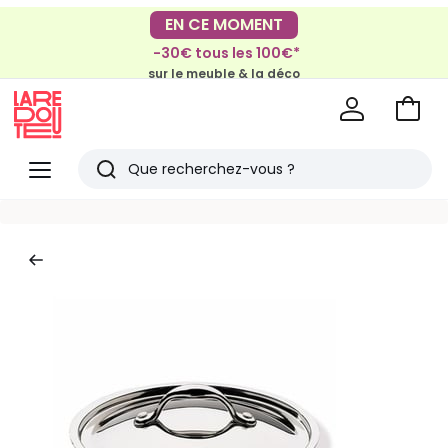
-40% dès 2 articles*
EN CE MOMENT
sur le linge de maison et la literie
-30€ tous les 100€*
sur le meuble & la déco
Voir
mon
La
panie
Redoute
Menu
Rechercher
Derniers
articles
vus