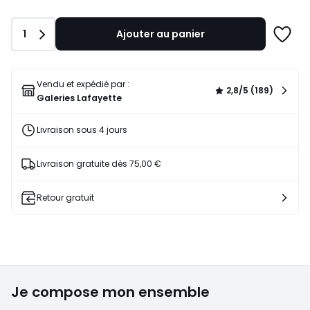
Quantité
1
Ajouter au panier
Ajoute
à
une
liste
Vendu et expédié par :
2,8/5 (189)
Galeries Lafayette
Livraison sous 4 jours
Livraison gratuite dès 75,00 €
Retour gratuit
Je compose mon ensemble