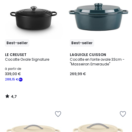
Best-seller
Best-seller
4,7
LE CREUSET
LAGUIOLE CUISSON
/ 5
Cocotte Ovale Signature
Cocotte en fonte ovale 33cm -
"Masseiron Emeraude"
à partir de
339,00 €
269,99 €
288,15 €
4,7
/
5