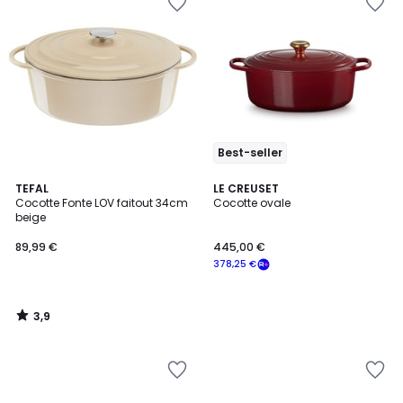
Best-seller
3,9
TEFAL
LE CREUSET
/ 5
Cocotte Fonte LOV faitout 34cm
Cocotte ovale
beige
89,99 €
445,00 €
378,25 €
3,9
/
5