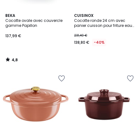
4,8
BEKA
CUISINOX
/ 5
Cocotte ovale avec couvercle
Cocotte ronde 24 cm avec
gamme Papillon
panier cuisson pour friture eau
- VOLCAN
137,99 €
231,40 €
138,80 €
-40%
4,8
/
5