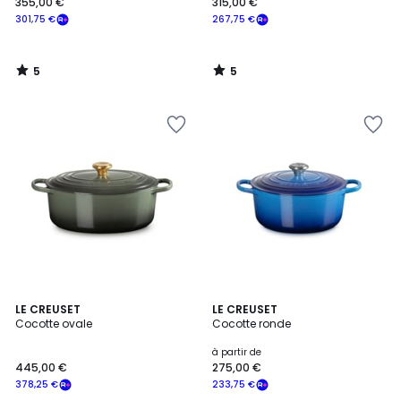
355,00 €
315,00 €
301,75 €
267,75 €
5
5
/
/
5
5
4,9
LE CREUSET
LE CREUSET
/ 5
Cocotte ovale
Cocotte ronde
à partir de
445,00 €
275,00 €
378,25 €
233,75 €