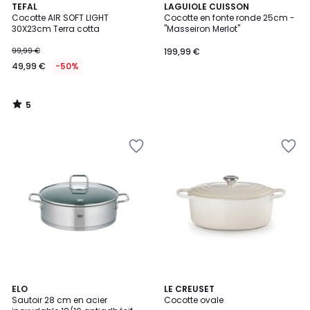
5
TEFAL
LAGUIOLE CUISSON
/
Cocotte AIR SOFT LIGHT
Cocotte en fonte ronde 25cm -
5
30X23cm Terra cotta
"Masseiron Merlot"
99,99 €
199,99 €
49,99 €
-50%
5
/
5
ELO
LE CREUSET
Sautoir 28 cm en acier
Cocotte ovale