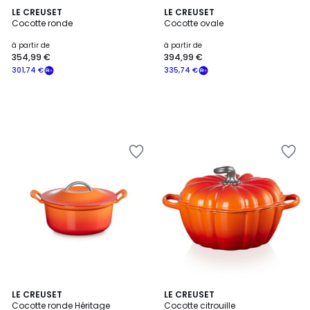
LE CREUSET
LE CREUSET
Cocotte ronde
Cocotte ovale
à partir de
à partir de
354,99 €
394,99 €
301,74 €
335,74 €
5
LE CREUSET
LE CREUSET
/
Cocotte ronde Héritage
Cocotte citrouille