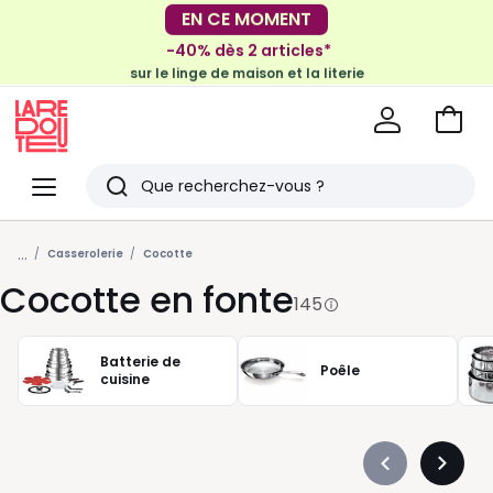
-40% dès 2 articles*
sur le linge de maison et la literie
EN CE MOMENT
-30€ tous les 100€*
sur le meuble & la déco
Voir
mon
La
panie
Redoute
Menu
Rechercher
Derniers
...
articles
Casserolerie
Cocotte
Cocotte en fonte
vus
145
Batterie de
Poêle
cuisine
Précédent
Suivan