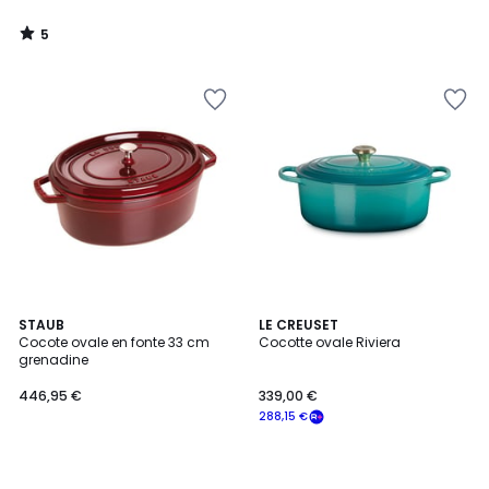
5
/
5
STAUB
LE CREUSET
Cocote ovale en fonte 33 cm
Cocotte ovale Riviera
grenadine
446,95 €
339,00 €
288,15 €