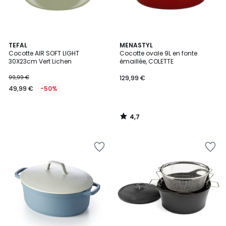
4,7
TEFAL
MENASTYL
/ 5
Cocotte AIR SOFT LIGHT
Cocotte ovale 9L en fonte
30X23cm Vert Lichen
émaillée, COLETTE
99,99 €
129,99 €
49,99 €
-50%
4,7
/
5