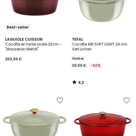
Best-seller
4,2
LAGUIOLE CUISSON
TEFAL
/ 5
Cocotte en fonte ovale 33cm -
Cocotte AIR SOFT LIGHT 24 cm
"Masseiron Merlot"
Vert Lichen
269,99 €
79,99 €
39,99 €
-50%
4,2
/
5