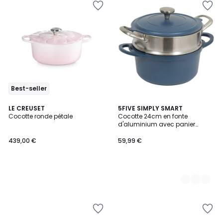
Best-seller
LE CREUSET
3
5FIVE SIMPLY SMART
Cocotte ronde pétale
Cocotte 24cm en fonte
Couleurs
d'aluminium avec panier
vapeur ALURO
439,00 €
59,99 €