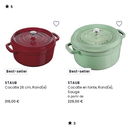
339,00
5
€
/
5
souscrivez
à
notre
programme
pour
payer
à
la
place
288,15
€.
Best-seller
Best-seller
3
STAUB
STAUB
/
Cocotte 26 cm, Rond(e)
Cocotte en fonte, Rond(e),
5
Sauge
à partir de
319,00 €
229,00 €
3
/