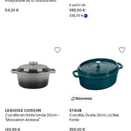
inoxydable 18/10 antiadhésif
CITRIN
à partir de
54,20 €
395,00 €
335,75 €
Nouveau
LAGUIOLE CUISSON
STAUB
Cocotte en fonte ronde 20cm -
Cocotte, Ovale, 31cm, La Mer,
"Masseiron Ardoise"
Fonte
149,99 €
359,00 €