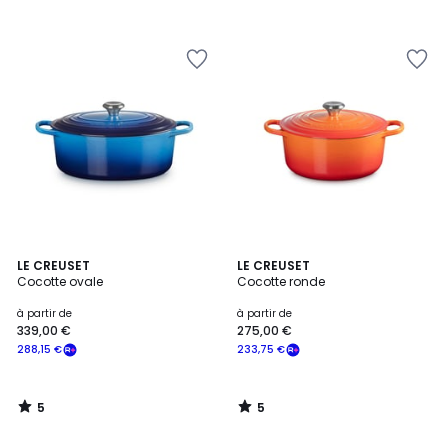
5
5
LE CREUSET
LE CREUSET
/
/
Cocotte ovale
Cocotte ronde
5
5
à partir de
à partir de
339,00 €
275,00 €
288,15 €
233,75 €
5
5
/
/
5
5