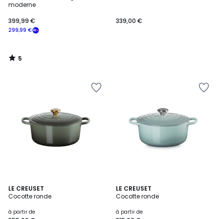
5
moderne
399,99 €
339,00 €
299,99 €
5
/
5
5
5
LE CREUSET
LE CREUSET
/
/
Cocotte ronde
Cocotte ronde
5
5
à partir de
à partir de