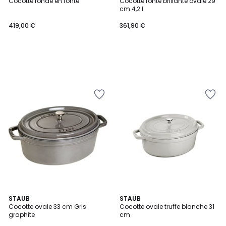
Cocotte ronde en fonte
Cocotte fonte brillante ovale 29
cm 4,2 l
419,00 €
361,90 €
STAUB
STAUB
Cocotte ovale 33 cm Gris
Cocotte ovale truffe blanche 31
graphite
cm