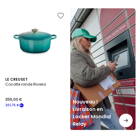
Nouveau
!
Livraison
en
Locker
Mondial
Relay
LE CREUSET
Cocotte ronde Riviera
355,00 €
Nouveau !
301,75 €
Livraison en
Locker Mondial
Relay