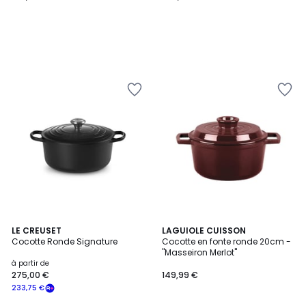
5
LE CREUSET
LAGUIOLE CUISSON
/
Cocotte Ronde Signature
Cocotte en fonte ronde 20cm -
5
"Masseiron Merlot"
à partir de
275,00 €
149,99 €
233,75 €