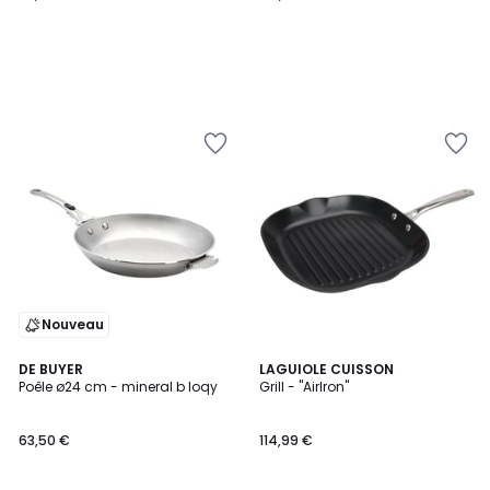
Nouveau
DE BUYER
LAGUIOLE CUISSON
Poêle ø24 cm - mineral b loqy
Grill - "AirIron"
63,50 €
114,99 €