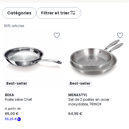
-
-
défiler
défiler
à
à
Catégories
Filtrer et trier
gauche
droite
1915 articles
Best-seller
Best-seller
4,3
4
2
BEKA
MENASTYL
/ 5
/
Poêle série Chef
Set de 2 poêles en acier
Couleurs
5
inoxydable, TRINOX
Prix
à partir de
65,00 €
64,95 €
à
55,25 €
partir
de