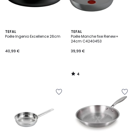
4
TEFAL
TEFAL
/
Poêle Ingenio Excellence 26cm
Poêle Manche fixe Renew+
5
24cm C4240453
40,99 €
39,99 €
4
/
5