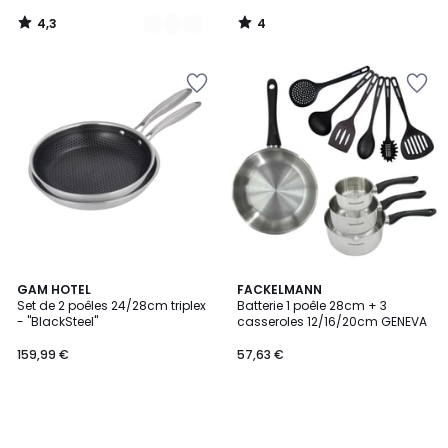
65,00
4,3
4
€
/
/
5
5
souscrivez
à
notre
programme
pour
payer
à
la
place
55,25
€.
GAM HOTEL
FACKELMANN
Set de 2 poêles 24/28cm triplex
Batterie 1 poêle 28cm + 3
- "BlackSteel"
casseroles 12/16/20cm GENEVA
159,99 €
57,63 €