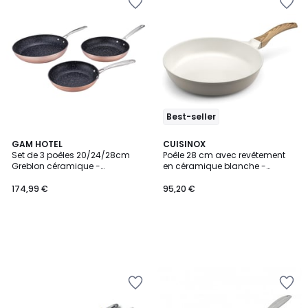
Best-seller
GAM HOTEL
CUISINOX
Set de 3 poêles 20/24/28cm
Poêle 28 cm avec revêtement
Greblon céramique -
en céramique blanche -
"Elégance"
MYTHIC
174,99 €
95,20 €