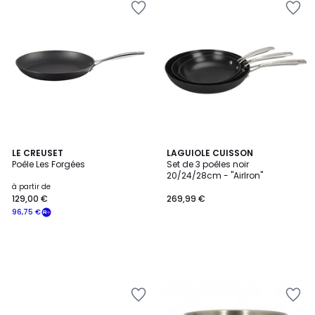
LE CREUSET
LAGUIOLE CUISSON
Poêle Les Forgées
Set de 3 poêles noir
20/24/28cm - "AirIron"
à partir de
129,00 €
269,99 €
96,75 €