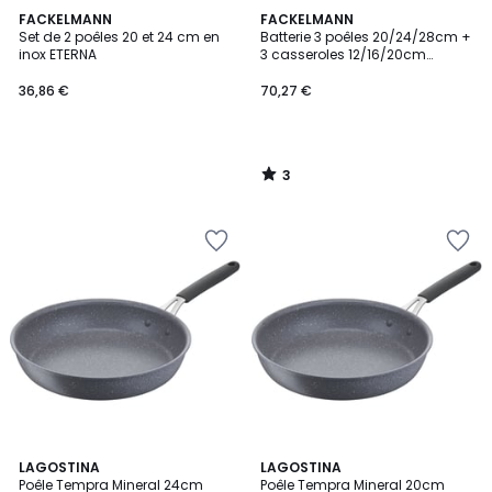
3
FACKELMANN
FACKELMANN
/
Set de 2 poêles 20 et 24 cm en
Batterie 3 poêles 20/24/28cm +
5
inox ETERNA
3 casseroles 12/16/20cm
GENEVA
36,86 €
70,27 €
3
/
5
4,7
4,9
LAGOSTINA
LAGOSTINA
/ 5
/ 5
Poêle Tempra Mineral 24cm
Poêle Tempra Mineral 20cm