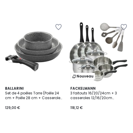
Nouveau
BALLARINI
FACKELMANN
Set de 4 poêles Torre (Poêle 24
3 faitouts 16/20/24cm + 3
cm + Poêle 28 cm + Casserole
casseroles 12/16/20cm
16 cm + Poignée amovible)
BRILLANT
129,00 €
118,12 €