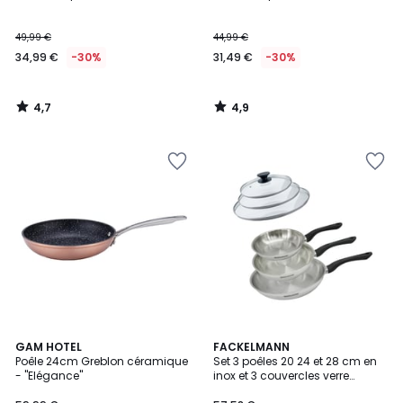
49,99 €
44,99 €
34,99 €
-30%
31,49 €
-30%
4,7
4,9
/
/
5
5
GAM HOTEL
FACKELMANN
Poêle 24cm Greblon céramique
Set 3 poêles 20 24 et 28 cm en
- "Elégance"
inox et 3 couvercles verre
GENEVA