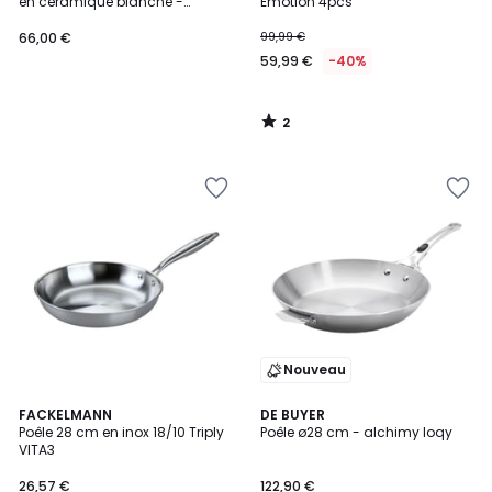
5
en céramique blanche -
Emotion 4pcs
MYTHIC
66,00 €
99,99 €
59,99 €
-40%
2
/
5
Nouveau
FACKELMANN
DE BUYER
Poêle 28 cm en inox 18/10 Triply
Poêle ø28 cm - alchimy loqy
VITA3
26,57 €
122,90 €