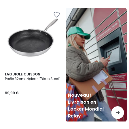
Nouveau
!
Livraison
en
Locker
Mondial
Relay
LAGUIOLE CUISSON
Poêle 32cm triplex - "BlackSteel"
99,99 €
Nouveau !
Livraison en
Locker Mondial
Relay