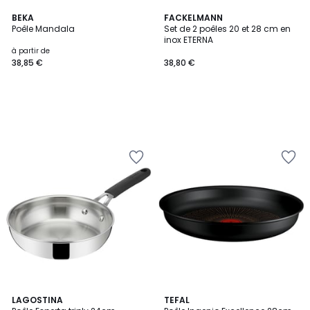
BEKA
FACKELMANN
Poêle Mandala
Set de 2 poêles 20 et 28 cm en
inox ETERNA
à partir de
38,85 €
38,80 €
3,8
LAGOSTINA
TEFAL