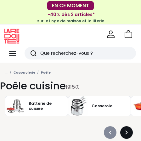
-40% dès 2 articles*
sur le linge de maison et la literie
EN CE MOMENT
-30€ tous les 100€*
sur le meuble & la déco
Voir
mon
La
panie
Redoute
Menu
Rechercher
Derniers
...
articles
Casserolerie
Poêle
Poêle cuisine
vus
1915
Batterie de
Casserole
cuisine
Précédent
Suivan