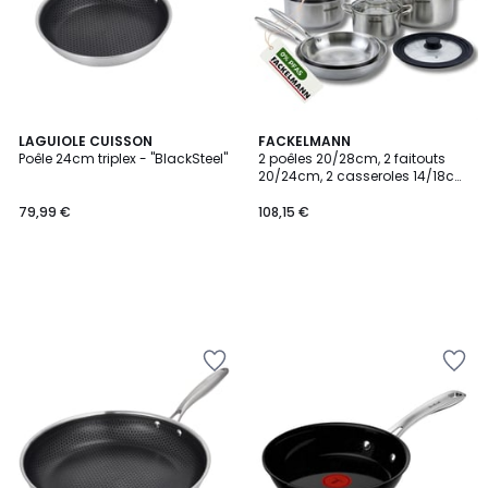
LAGUIOLE CUISSON
FACKELMANN
Poêle 24cm triplex - "BlackSteel"
2 poêles 20/28cm, 2 faitouts
20/24cm, 2 casseroles 14/18cm
VITA3
79,99 €
108,15 €