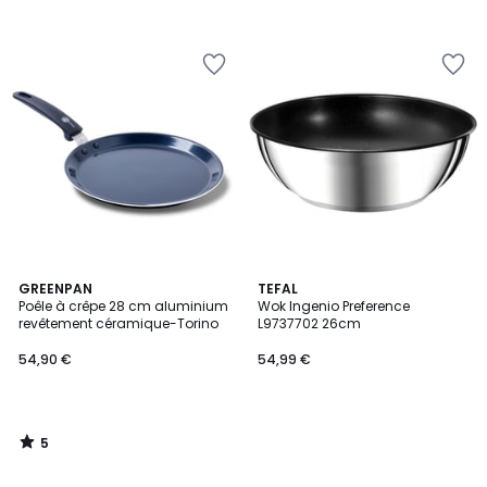
5
GREENPAN
TEFAL
/
Poêle à crêpe 28 cm aluminium
Wok Ingenio Preference
5
revêtement céramique-Torino
L9737702 26cm
54,90 €
54,99 €
5
/
5