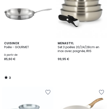
3
CUISINOX
MENASTYL
/
Poêle - GOURMET
Set 3 poêles 20/24/28cm en
5
inox avec poignée, IRIS
à partir de
85,60 €
99,95 €
3
/
5