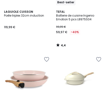
Best-seller
4,4
LAGUIOLE CUISSON
TEFAL
/ 5
Poêle triplex 32cm induction
Batterie de cuisine Ingenio
Emotion 5 pcs L8975S04
119,99 €
99,95 €
59,97 €
-40%
4,4
/
5