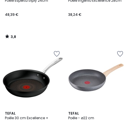
/ 5
Poêle Esperta triply 24cm
Poêle Ingenio Excellence 28cm
48,39 €
38,24 €
3,8
/
5
TEFAL
TEFAL
Poêle 30 cm Excellence +
Poêle - ø22 cm