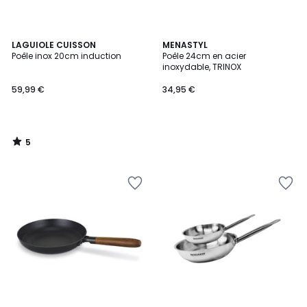
5
LAGUIOLE CUISSON
MENASTYL
/
Poêle inox 20cm induction
Poêle 24cm en acier
5
inoxydable, TRINOX
59,99 €
34,95 €
5
/
5