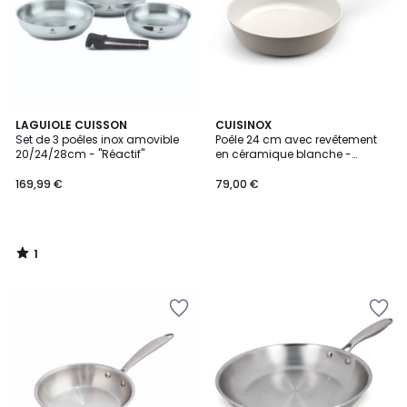
1
LAGUIOLE CUISSON
CUISINOX
/
Set de 3 poêles inox amovible
Poêle 24 cm avec revêtement
5
20/24/28cm - "Réactif"
en céramique blanche -
MYTHIC
169,99 €
79,00 €
1
/
5