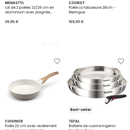
3
MENASTYL
COOKUT
Lot de 2 poêles 22/26 cm en
Poêle La fabuleuse 28cm -
Couleurs
aluminium avec poignée,
Meringue
COLORAMA
39,95 €
169,90 €
Best-seller
2
CUISINOX
TEFAL
/
Poêle 20 cm avec revêtement
Batterie de cuisine Ingenio