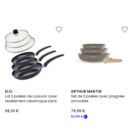
ELO
ARTHUR MARTIN
Lot 3 poêles de cuisson avec
Set de 3 poêles avec poignée
revêtement céramique sans
amovible
PFAS
58,20 €
79,99 €
55,99 €