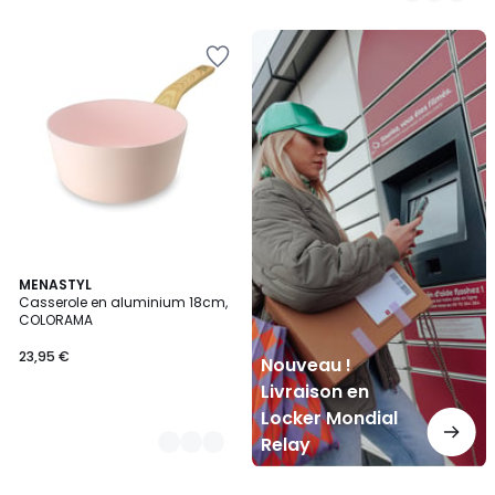
Nouveau
!
Livraison
en
Locker
Mondial
Relay
6
MENASTYL
Casserole en aluminium 18cm,
Couleurs
COLORAMA
23,95 €
Nouveau !
Livraison en
Locker Mondial
Relay