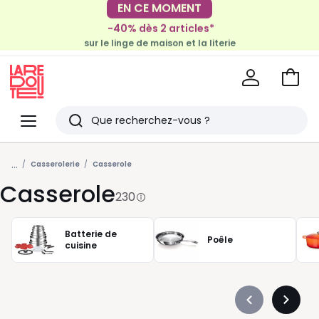
-40% dès 2 articles*
sur le linge de maison et la literie
EN CE MOMENT
-30€ tous les 100€*
sur le meuble & la déco
Voir
mon
La
panie
Redoute
Menu
Rechercher
Derniers
...
articles
Casserolerie
Casserole
Casserole
vus
230
Batterie de
Poêle
cuisine
Précédent
Suivan