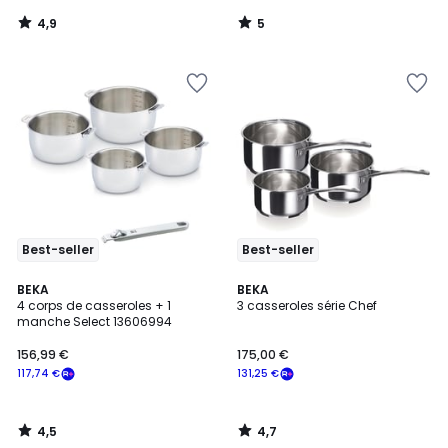
notre
4,9
5
programme
/
/
5
5
pour
payer
à
la
place
175,20
€.
Best-seller
Best-seller
4,5
4,7
BEKA
BEKA
/ 5
/ 5
4 corps de casseroles + 1
3 casseroles série Chef
manche Select 13606994
156,99 €
175,00 €
117,74 €
131,25 €
4,5
4,7
/
/