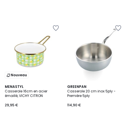
Nouveau
MENASTYL
GREENPAN
Casserole 16cm en acier
Casserole 20 cm inox 5ply -
émaillé, VICHY CITRON
Première 5ply
29,95 €
114,90 €