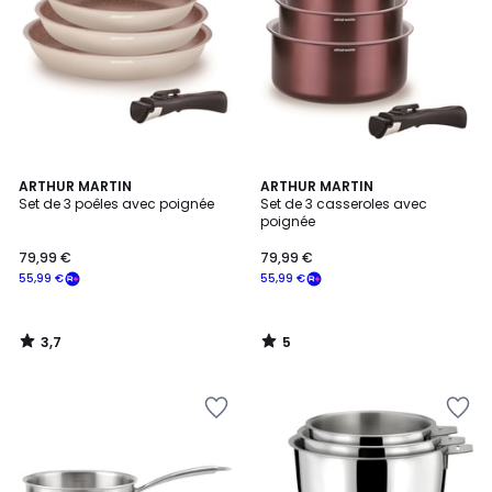
3,7
5
ARTHUR MARTIN
ARTHUR MARTIN
/ 5
/
Set de 3 poêles avec poignée
Set de 3 casseroles avec
5
poignée
79,99 €
79,99 €
55,99 €
55,99 €
3,7
5
/
/
5
5