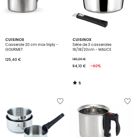
5
CUISINOX
CUISINOX
/
Casserole 20 cm inox triply -
Série de 3 casseroles
5
GOURMET
16/18/20cm - MALICE
125,40 €
140,20 €
84,10 €
-40%
5
/
5