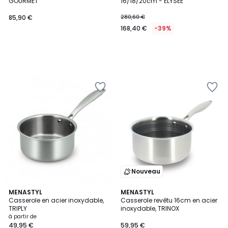
GOURMET
16/18/20cm - ELYSÉE
85,90 €
280,60 €
168,40 €
-39%
Nouveau
5
MENASTYL
MENASTYL
/
Casserole en acier inoxydable,
Casserole revêtu 16cm en acier
5
TRIPLY
inoxydable, TRINOX
à partir de
49,95 €
59,95 €