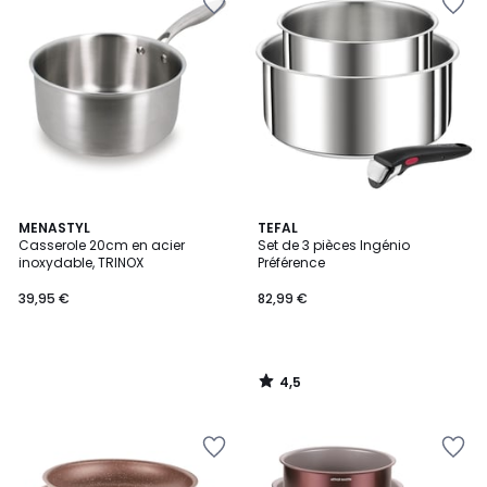
4,5
MENASTYL
TEFAL
/ 5
Casserole 20cm en acier
Set de 3 pièces Ingénio
inoxydable, TRINOX
Préférence
39,95 €
82,99 €
4,5
/
5