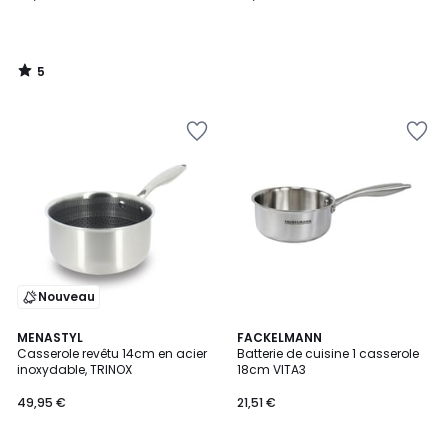
5
/
5
Nouveau
MENASTYL
FACKELMANN
Casserole revêtu 14cm en acier
Batterie de cuisine 1 casserole
inoxydable, TRINOX
18cm VITA3
49,95 €
21,51 €