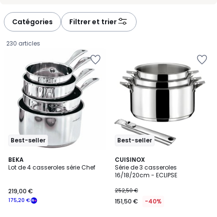
-
-
défiler
défiler
à
à
Catégories
Filtrer et trier
gauche
droite
230 articles
Best-seller
Best-seller
4,9
5
BEKA
CUISINOX
/ 5
/
Lot de 4 casseroles série Chef
Série de 3 casseroles
5
16/18/20cm - ECLIPSE
219,00
219,00 €
252,50 €
€
175,20 €
151,50 €
-40%
souscrivez
à