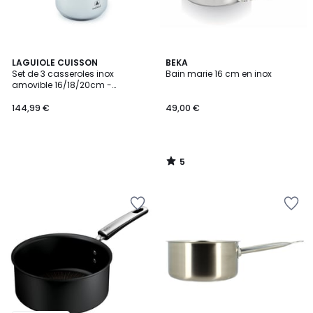
5
LAGUIOLE CUISSON
BEKA
/
Set de 3 casseroles inox
Bain marie 16 cm en inox
5
amovible 16/18/20cm -
"Réactif"
144,99 €
49,00 €
5
/
5