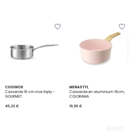
CUISINOX
6
MENASTYL
Casserole 16 cm inox triply -
Casserole en aluminium 16cm,
Couleurs
GOURMET
COLORAMA
45,20 €
19,95 €