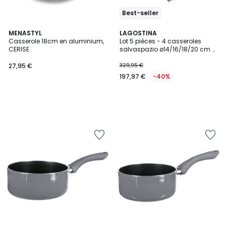
Best-seller
MENASTYL
LAGOSTINA
Casserole 18cm en aluminium,
Lot 5 pièces - 4 casseroles
CERISE
salvaspazio ø14/16/18/20 cm +
1 poignée amovible
27,95 €
329,95 €
197,97 €
-40%