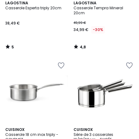
5
4,8
LAGOSTINA
LAGOSTINA
/
/ 5
Casserole Esperta triply 20cm
Casserole Tempra Mineral
5
20cm
38,49 €
49,99 €
34,99 €
-30%
5
4,8
/
/
5
5
CUISINOX
CUISINOX
Casserole 18 cm inox triply -
Série de 3 casseroles