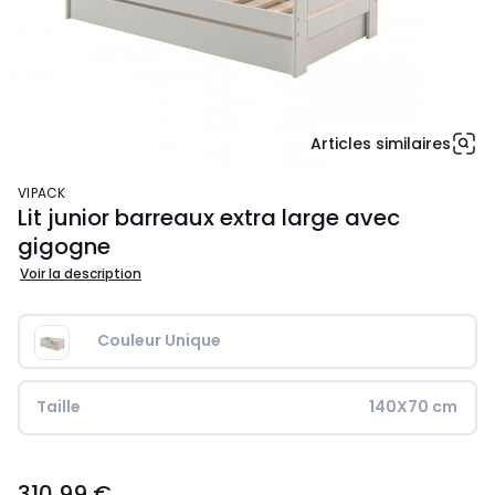
Articles similaires
VIPACK
Lit junior barreaux extra large avec
gigogne
Voir la description
Couleur Unique
Taille
140X70 cm
310,99
310,99 €
€.