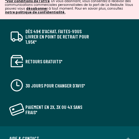
*Voir conditions de l'offre
. En vous abonnant, vous consentez à recevoir des
communications commerciales personnalisées de la part de La Redoute. Vous
pouvez vous
désabonner
à tout moment. Pour en savoir plus, consultez
notre politique de confidentialité.
DÈS 49€ D’ACHAT, FAITES-VOUS
LIVRER EN POINT DE RETRAIT POUR
1,95€*
RETOURS GRATUITS*
30 JOURS POUR CHANGER D'AVIS*
PAIEMENT EN 2X, 3X OU 4X SANS
FRAIS*
AIDE & CONTACT