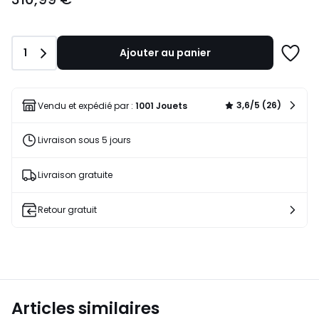
Quantité
1
Ajouter au panier
Ajoute
à
une
liste
3,6/5 (26)
Vendu et expédié par :
1001 Jouets
Livraison sous 5 jours
Livraison gratuite
Retour gratuit
Articles similaires