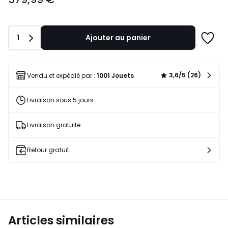
Quantité
1
Ajouter au panier
Ajoute
à
une
liste
3,6/5 (26)
Vendu et expédié par :
1001 Jouets
Livraison sous 5 jours
Livraison gratuite
Retour gratuit
Articles similaires