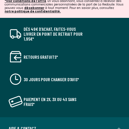
*Voir conditions de l'offre
. En vous abonnant, vous consentez à recevoir des
communications commerciales personnalisées de la part de La Redoute. Vous
pouvez vous
désabonner
à tout moment. Pour en savoir plus, consultez
notre politique de confidentialité.
DÈS 49€ D’ACHAT, FAITES-VOUS
LIVRER EN POINT DE RETRAIT POUR
1,95€*
RETOURS GRATUITS*
30 JOURS POUR CHANGER D'AVIS*
PAIEMENT EN 2X, 3X OU 4X SANS
FRAIS*
AIDE & CONTACT