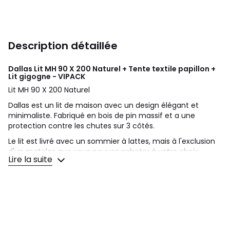
Description détaillée
Dallas Lit MH 90 X 200 Naturel + Tente textile papillon +
Lit gigogne - VIPACK
Lit MH 90 X 200 Naturel
Dallas est un lit de maison avec un design élégant et
minimaliste. Fabriqué en bois de pin massif et a une
protection contre les chutes sur 3 côtés.
Le lit est livré avec un sommier à lattes, mais à l'exclusion
d'un matelas que vous pouvez acheter à votre choix.
Lire la suite
Grâce à ces couleurs neutres, la pièce peut être décorée
pour tous les goûts.
Max hauteur du lit : 170 cm
Poids du produit : 26 kg
Longueur du produit : 210 cm