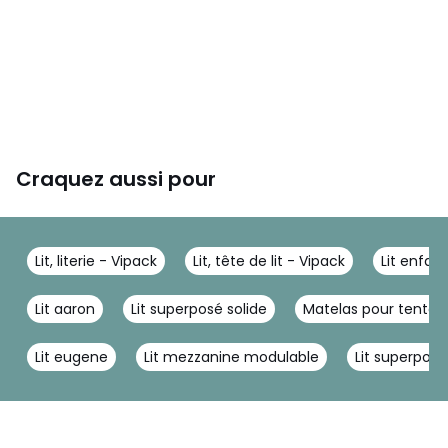
Craquez aussi pour
Lit, literie - Vipack
Lit, tête de lit - Vipack
Lit enfan
Lit aaron
Lit superposé solide
Matelas pour tente
Lit eugene
Lit mezzanine modulable
Lit superposé