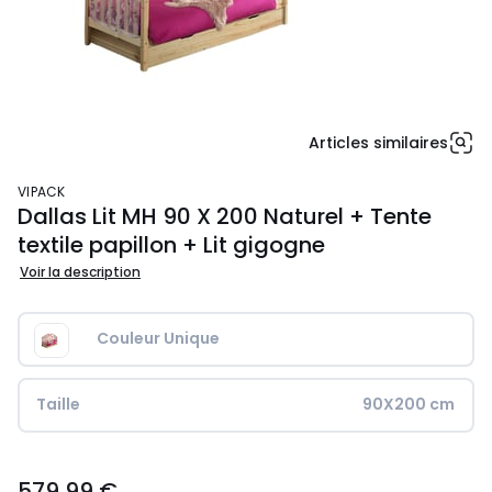
Articles similaires
VIPACK
Dallas Lit MH 90 X 200 Naturel + Tente
textile papillon + Lit gigogne
Voir la description
Couleur Unique
Taille
90X200 cm
579,99
579,99 €
€.