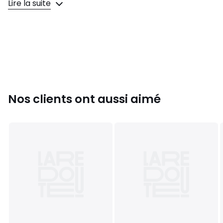
Lire la suite
pour chaque enfant et la nuit de sommeil sera assurée. Le
lit est fabriqué en pin massif Scandinave et MDF.
Couleurs
Couleur Unique
Tailles
90X200 cm
Nos clients ont aussi aimé