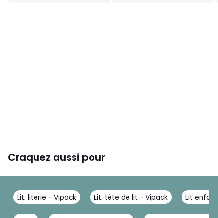
Craquez aussi pour
Lit, literie - Vipack
Lit, tête de lit - Vipack
Lit enfan