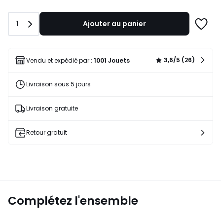
Quantité
1
Ajouter au panier
Ajoute
à
une
liste
3,6/5 (26)
Vendu et expédié par :
1001 Jouets
Livraison sous 5 jours
Livraison gratuite
Retour gratuit
Complétez l'ensemble