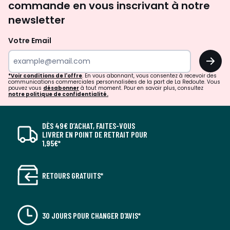
commande en vous inscrivant à notre
newsletter
Votre Email
OK
*Voir conditions de l'offre
. En vous abonnant, vous consentez à recevoir des
communications commerciales personnalisées de la part de La Redoute. Vous
pouvez vous
désabonner
à tout moment. Pour en savoir plus, consultez
notre politique de confidentialité.
DÈS 49€ D’ACHAT, FAITES-VOUS
LIVRER EN POINT DE RETRAIT POUR
1,95€*
RETOURS GRATUITS*
30 JOURS POUR CHANGER D'AVIS*