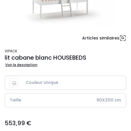
Articles similaires
VIPACK
lit cabane blanc HOUSEBEDS
Voir la description
Couleur Unique
Taille
90X200 cm
553,99
553,99 €
€.