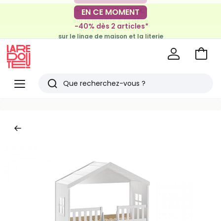
-30€ tous les 100€*
EN CE MOMENT
sur le meuble & la déco
-40% dès 2 articles*
sur le linge de maison et la literie
Voir
mon
La
panie
Redoute
Menu
Rechercher
Derniers
articles
vus