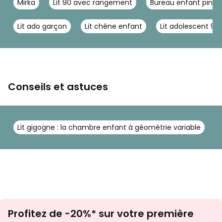
Mirka
Lit 90 avec rangement
Bureau enfant pin m
Lit ado garçon
Lit chêne enfant
Lit adolescent 90
Conseils et astuces
Lit gigogne : la chambre enfant à géométrie variable
Q
Inscription
Profitez de -20%* sur votre première
newsletter