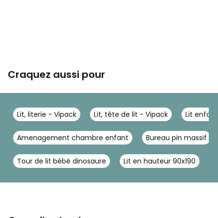
Craquez aussi pour
Lit, literie - Vipack
Lit, tête de lit - Vipack
Lit enfan
Amenagement chambre enfant
Bureau pin massif
Tour de lit bébé dinosaure
Lit en hauteur 90x190
L