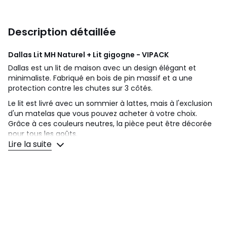
Description détaillée
Dallas Lit MH Naturel + Lit gigogne - VIPACK
Dallas est un lit de maison avec un design élégant et
minimaliste. Fabriqué en bois de pin massif et a une
protection contre les chutes sur 3 côtés.
Le lit est livré avec un sommier à lattes, mais à l'exclusion
d'un matelas que vous pouvez acheter à votre choix.
Grâce à ces couleurs neutres, la pièce peut être décorée
pour tous les goûts.
Lire la suite
Max hauteur du lit : 170 cm
Poids du produit : 26 kg
Longueur du produit : 210 cm
Type de lit : Lit à baldaquin
Lit gigogne inclus