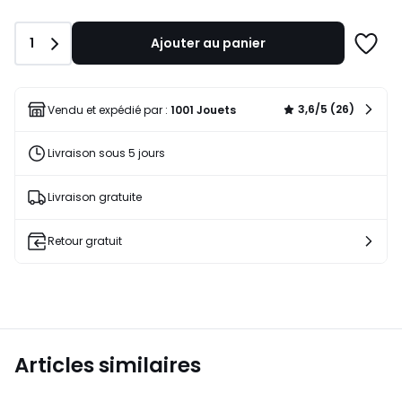
Quantité
1
Ajouter au panier
Ajoute
à
une
liste
3,6/5 (26)
Vendu et expédié par :
1001 Jouets
Livraison sous 5 jours
Livraison gratuite
Retour gratuit
Articles similaires