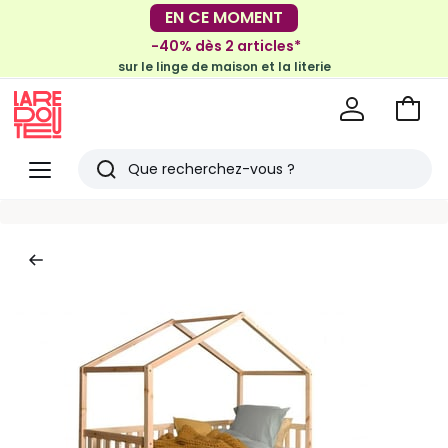
-30€ tous les 100€*
EN CE MOMENT
sur le meuble & la déco
-40% dès 2 articles*
sur le linge de maison et la literie
Voir
mon
La
panie
Redoute
Menu
Rechercher
Derniers
articles
vus