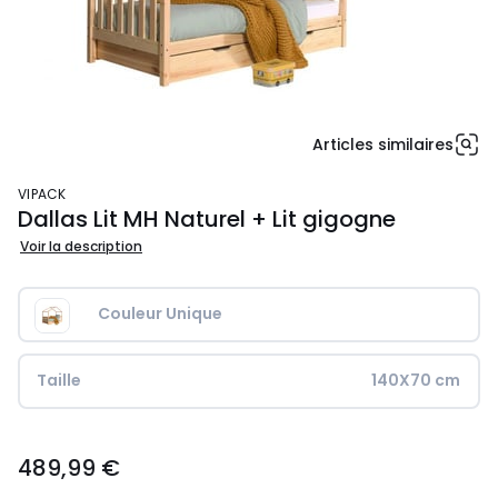
Articles similaires
VIPACK
Dallas Lit MH Naturel + Lit gigogne
Voir la description
Couleur Unique
Taille
140X70 cm
489,99
489,99 €
€.