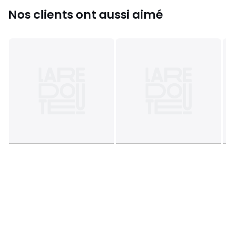
Couleurs
Couleur Unique
Nos clients ont aussi aimé
Tailles
140X70 cm