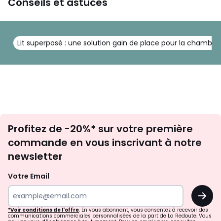
Conseils et astuces
Lit superposé : une solution gain de place pour la chambre
Inscription
Profitez de -20%* sur votre première
newsletter
commande en vous inscrivant à notre
newsletter
Votre Email
OK
*Voir conditions de l'offre
. En vous abonnant, vous consentez à recevoir des
communications commerciales personnalisées de la part de La Redoute. Vous