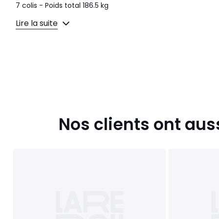
7 colis - Poids total 186.5 kg
Lire la suite
Couleurs
Blanc Et Noisette
Tailles
90x200 cm
Nos clients ont aus