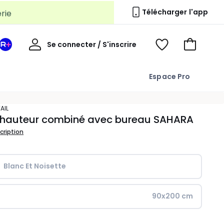
erie
Télécharger l'app
Mon
Se connecter / S'inscrire
Mon
Voir
Voir
compte
espace
mes
mon
La
favoris
panier
Espace Pro
Redoute
+
TAIL
i-hauteur combiné avec bureau SAHARA
scription
Blanc Et Noisette
90x200 cm