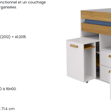
 fonctionnel et un couchage
rganisées.
2012) + A1:2015
0 à 16H00.
t.71.4 cm