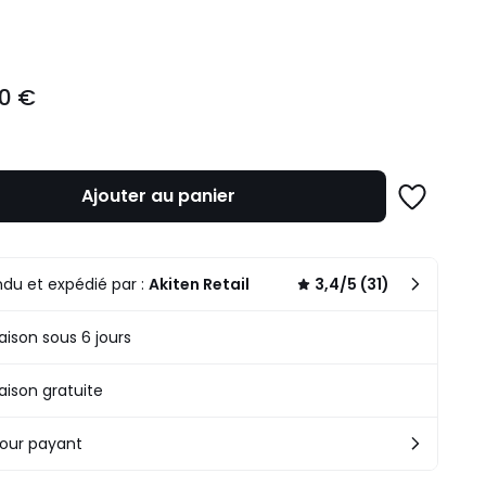
ité
00 €
Ajouter au panier
Ajouter
à
une
liste
du et expédié par :
Akiten Retail
3,4/5 (31)
raison sous 6 jours
raison gratuite
our payant