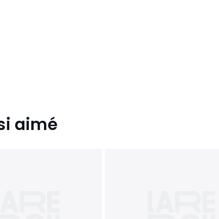
si aimé