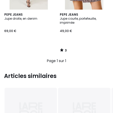
3
PEPE JEANS
PEPE JEANS
/
Jupe droite, en denim
Jupe courte, portefeuille,
5
imprimée
69,00 €
49,00 €
3
/
5
Page 1 sur 1
Articles similaires