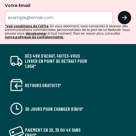
Votre Email
OK
*Voir conditions de l'offre
. En vous abonnant, vous consentez à recevoir des
communications commerciales personnalisées de la part de La Redoute. Vous
pouvez vous
désabonner
à tout moment. Pour en savoir plus, consultez
notre politique de confidentialité.
DÈS 49€ D’ACHAT, FAITES-VOUS
LIVRER EN POINT DE RETRAIT POUR
1,95€*
RETOURS GRATUITS*
30 JOURS POUR CHANGER D'AVIS*
PAIEMENT EN 2X, 3X OU 4X SANS
FRAIS*