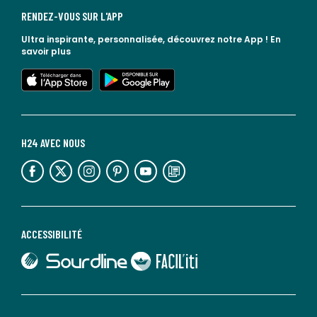
RENDEZ-VOUS SUR L'APP
Ultra inspirante, personnalisée, découvrez notre App !
En
savoir plus
lien vers l'app store
lien vers google play
H24 AVEC NOUS
lien vers l'espace réseaux sociaux
lien vers l'espace réseaux sociaux
lien vers l'espace réseaux sociaux
lien vers l'espace réseaux sociaux
lien vers l'espace réseaux sociaux
lien vers le blog la redoute
ACCESSIBILITÉ
lien vers Sourdline
lien vers Faciliti