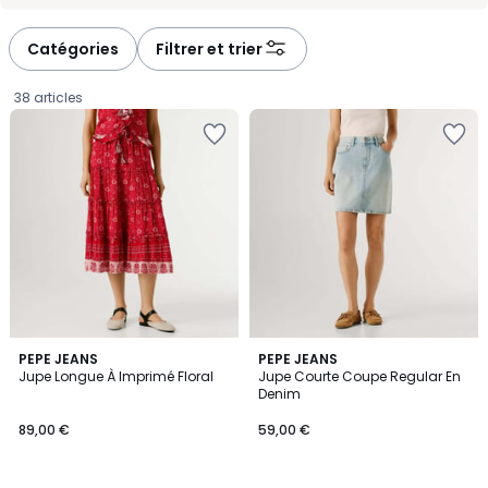
-
-
défiler
défiler
à
à
Catégories
Filtrer et trier
gauche
droite
38 articles
PEPE JEANS
PEPE JEANS
Jupe Longue À Imprimé Floral
Jupe Courte Coupe Regular En
Denim
89,00
89,00 €
59,00 €
€.