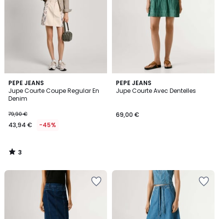
3
PEPE JEANS
PEPE JEANS
/
Jupe Courte Coupe Regular En
Jupe Courte Avec Dentelles
5
Denim
79,90 €
69,00 €
43,94 €
-45%
3
/
5