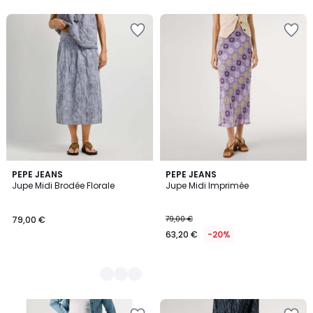
2
PEPE JEANS
PEPE JEANS
Jupe Midi Brodée Florale
Jupe Midi Imprimée
Couleurs
79,00 €
79,00 €
63,20 €
-20%