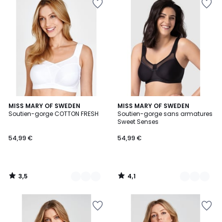
3,5
4,1
3
MISS MARY OF SWEDEN
2
MISS MARY OF SWEDEN
/ 5
/ 5
Soutien-gorge COTTON FRESH
Soutien-gorge sans armatures
Couleurs
Couleurs
Sweet Senses
54,99 €
54,99 €
3,5
4,1
/
/
5
5