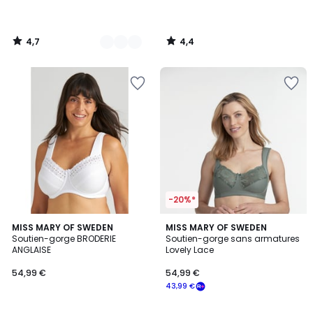
4,7
4,4
/
/
5
5
-20%*
4,4
4,4
2
MISS MARY OF SWEDEN
MISS MARY OF SWEDEN
/ 5
/ 5
Soutien-gorge BRODERIE
Soutien-gorge sans armatures
Couleurs
ANGLAISE
Lovely Lace
54,99 €
54,99 €
43,99 €