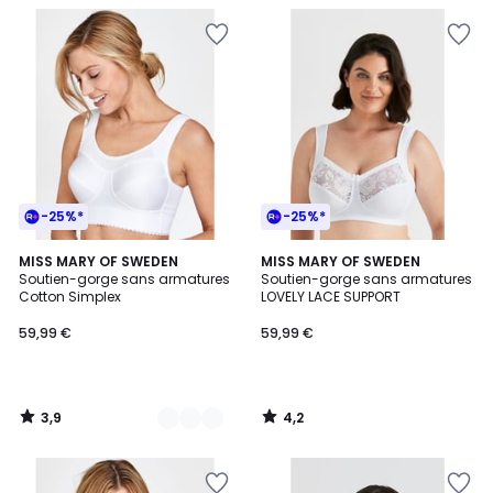
-25%*
-25%*
3,9
4,2
2
MISS MARY OF SWEDEN
MISS MARY OF SWEDEN
/ 5
/ 5
Soutien-gorge sans armatures
Soutien-gorge sans armatures
Couleurs
Cotton Simplex
LOVELY LACE SUPPORT
59,99 €
59,99 €
3,9
4,2
/
/
5
5