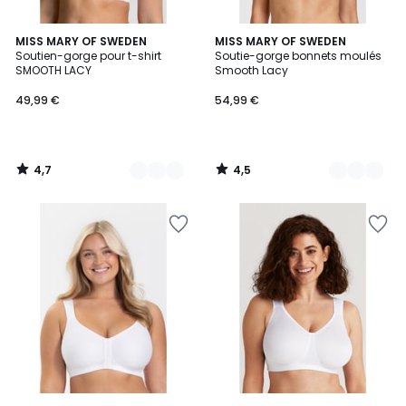
4,7
4,5
3
MISS MARY OF SWEDEN
3
MISS MARY OF SWEDEN
/ 5
/ 5
Soutien-gorge pour t-shirt
Soutie-gorge bonnets moulés
Couleurs
Couleurs
SMOOTH LACY
Smooth Lacy
49,99 €
54,99 €
4,7
4,5
/
/
5
5