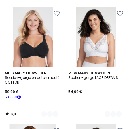
5
3,3
2
MISS MARY OF SWEDEN
2
MISS MARY OF SWEDEN
/ 5
Soutien-gorge en coton moulé
Soutien-gorge LACE DREAMS
Couleurs
Couleurs
COTTON
59,99 €
54,99 €
53,99 €
3,3
/
5