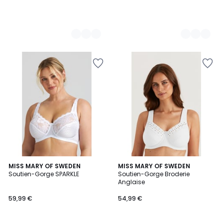
1
2
MISS MARY OF SWEDEN
3
MISS MARY OF SWEDEN
/
Soutien-Gorge SPARKLE
Soutien-Gorge Broderie
Couleurs
Couleurs
5
Anglaise
59,99 €
54,99 €