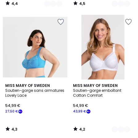
4,4
4,5
/
/
5
5
4,3
4,2
MISS MARY OF SWEDEN
3
MISS MARY OF SWEDEN
/ 5
/ 5
Soutien-gorge sans armatures
Soutien-gorge emboîtant
Couleurs
Lovely Lace
Cotton Comfort
54,99 €
54,99 €
27,50 €
43,99 €
4,3
4,2
/
/
5
5