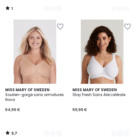
1
/
5
3,7
2
MISS MARY OF SWEDEN
4
MISS MARY OF SWEDEN
/ 5
Soutien-gorge sans armatures
Stay Fresh Sans Aile Latérale
Couleurs
Couleurs
Nova
64,99 €
59,99 €
3,7
/