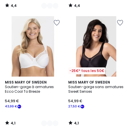
4,4
4,4
/
/
5
5
-25€* tous les 50€
4,1
4,1
2
MISS MARY OF SWEDEN
MISS MARY OF SWEDEN
/ 5
/ 5
Soutien-gorge à armatures
Soutien-gorge sans armatures
Couleurs
Ecco Cool To Breeze
Sweet Senses
54,99 €
54,99 €
43,99 €
27,50 €
4,1
4,1
/
/