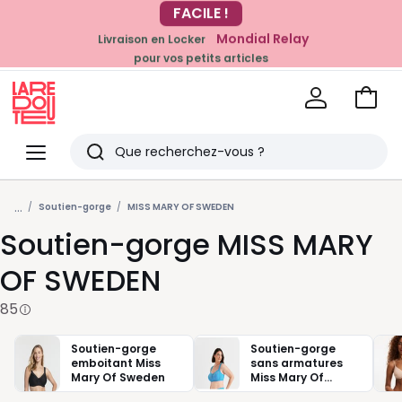
Mondial Relay
Livraison en Locker
EN CE MOMENT
pour vos petits articles
-20% dès 39€*
sur la mode
Voir
mon
La
panie
Redoute
Menu
Rechercher
Derniers
...
articles
Soutien-gorge
MISS MARY OF SWEDEN
Soutien-gorge MISS MARY
vus
OF SWEDEN
85
Soutien-gorge
Soutien-gorge
emboitant Miss
sans armatures
Mary Of Sweden
Miss Mary Of
Sweden