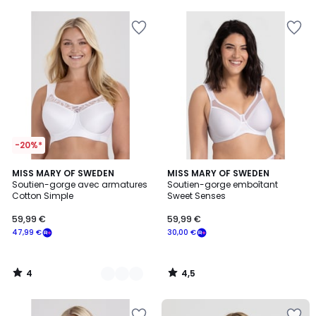
5
5
-20%*
4
4,5
2
MISS MARY OF SWEDEN
MISS MARY OF SWEDEN
/
/ 5
Soutien-gorge avec armatures
Soutien-gorge emboîtant
Couleurs
5
Cotton Simple
Sweet Senses
59,99 €
59,99 €
47,99 €
30,00 €
4
4,5
/
/
5
5