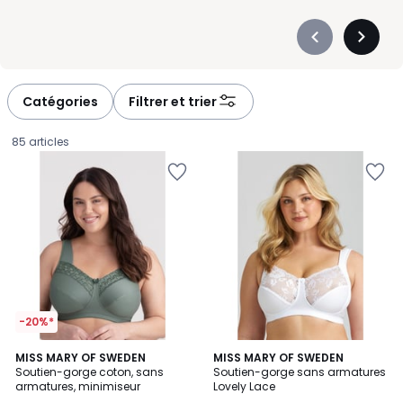
Précédent
Suivan
-
-
défiler
défiler
à
à
Catégories
Filtrer et trier
gauche
droite
85 articles
-20%*
4,5
4,3
10
MISS MARY OF SWEDEN
11
MISS MARY OF SWEDEN
/ 5
/ 5
Soutien-gorge coton, sans
Soutien-gorge sans armatures
Couleurs
Couleurs
armatures, minimiseur
Lovely Lace
49,99