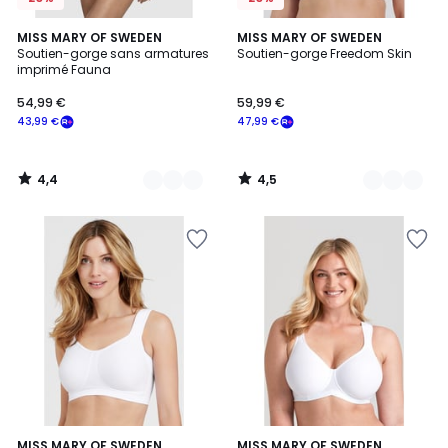
4,4
4,5
4
MISS MARY OF SWEDEN
2
MISS MARY OF SWEDEN
/ 5
/ 5
Soutien-gorge sans armatures
Soutien-gorge Freedom Skin
Couleurs
Couleurs
imprimé Fauna
54,99 €
59,99 €
43,99 €
47,99 €
4,4
4,5
/
/
5
5
4,3
5
2
MISS MARY OF SWEDEN
3
MISS MARY OF SWEDEN