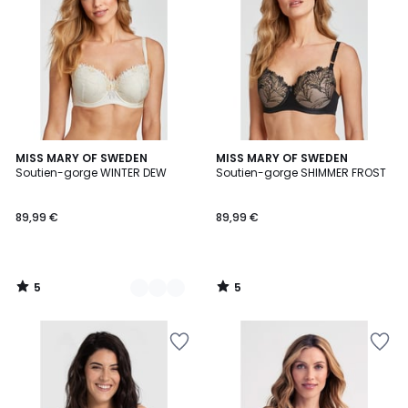
5
5
2
MISS MARY OF SWEDEN
MISS MARY OF SWEDEN
/
/
Soutien-gorge WINTER DEW
Soutien-gorge SHIMMER FROST
Couleurs
5
5
89,99 €
89,99 €
5
5
/
/
5
5