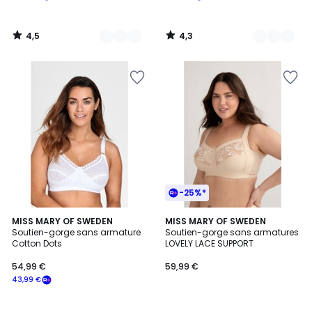
4,5
4,3
/
/
5
5
-25%*
4,4
4,5
5
MISS MARY OF SWEDEN
7
MISS MARY OF SWEDEN
/ 5
/ 5
Soutien-gorge sans armature
Soutien-gorge sans armatures
Couleurs
Couleurs
Cotton Dots
LOVELY LACE SUPPORT
54,99 €
59,99 €
43,99 €