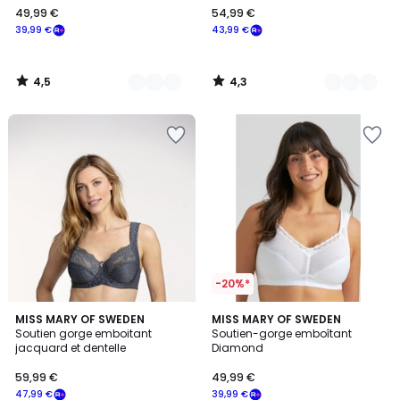
49,99 €
54,99 €
€
39,99 €
43,99 €
souscrivez
à
notre
4,5
4,3
programme
/
/
5
5
pour
payer
à
la
place
39,99
€.
-20%*
4,5
4,3
8
MISS MARY OF SWEDEN
4
MISS MARY OF SWEDEN
/ 5
/ 5
Soutien gorge emboitant
Soutien-gorge emboîtant
Couleurs
Couleurs
jacquard et dentelle
Diamond
59,99 €
49,99 €
47,99 €
39,99 €