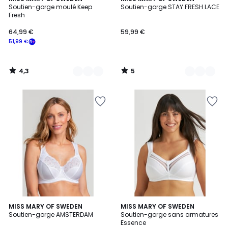
/ 5
/
Soutien-gorge moulé Keep
Soutien-gorge STAY FRESH LACE
Couleurs
Couleurs
5
Fresh
64,99 €
59,99 €
51,99 €
4,3
5
/
/
5
5
4,5
4,2
2
MISS MARY OF SWEDEN
MISS MARY OF SWEDEN
/ 5
/ 5
Soutien-gorge AMSTERDAM
Soutien-gorge sans armatures
Couleurs
Essence