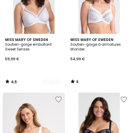
4,5
5
2
MISS MARY OF SWEDEN
MISS MARY OF SWEDEN
/ 5
/
Soutien-gorge emboîtant
Soutien-gorge à armatures
Couleurs
5
Sweet Senses
Wonder
59,99 €
54,99 €
4,5
5
/
/
5
5