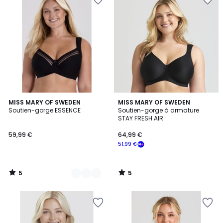
5
5
2
MISS MARY OF SWEDEN
MISS MARY OF SWEDEN
/
/
Soutien-gorge ESSENCE
Soutien-gorge à armature
Couleurs
5
5
STAY FRESH AIR
59,99 €
64,99 €
51,99 €
5
5
/
/
5
5