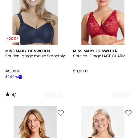
-20%*
4,1
4
MISS MARY OF SWEDEN
3
MISS MARY OF SWEDEN
/ 5
Soutien-gorge moulé Smoothly
Soutien-Gorge LACE CHARM
Couleurs
Couleurs
49,99 €
59,99 €
39,99 €
4,1
/
5