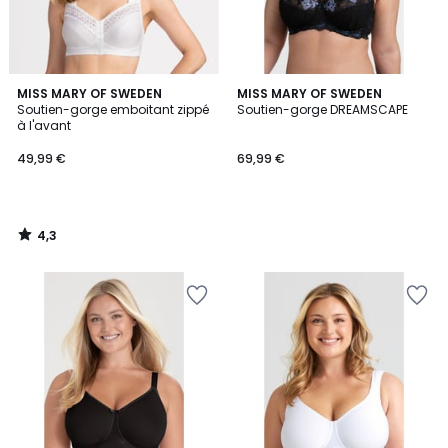
4,3
MISS MARY OF SWEDEN
MISS MARY OF SWEDEN
/ 5
Soutien-gorge emboitant zippé
Soutien-gorge DREAMSCAPE
à l'avant
49,99 €
69,99 €
4,3
/
5