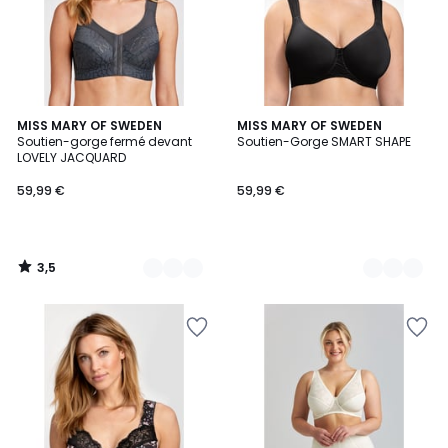
3,5
3
MISS MARY OF SWEDEN
2
MISS MARY OF SWEDEN
/ 5
Soutien-gorge fermé devant
Soutien-Gorge SMART SHAPE
Couleurs
Couleurs
LOVELY JACQUARD
59,99 €
59,99 €
3,5
/
5