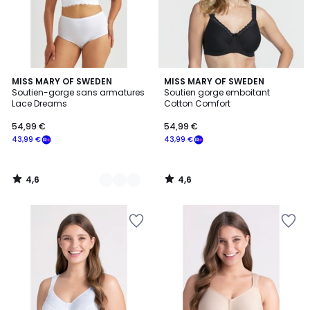
4,6
4,6
2
MISS MARY OF SWEDEN
MISS MARY OF SWEDEN
/ 5
/ 5
Soutien-gorge sans armatures
Soutien gorge emboitant
Couleurs
Lace Dreams
Cotton Comfort
54,99 €
54,99 €
43,99 €
43,99 €
4,6
4,6
/
/
5
5