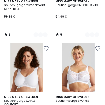
5
5
2
MISS MARY OF SWEDEN
2
MISS MARY OF SWEDEN
/
/
Soutien-gorge fermé devant
Soutien-gorge SMOOTH DIVIDE
Couleurs
Couleurs
5
5
STAY FRESH
59,99 €
54,99 €
5
5
/
/
5
5
2
MISS MARY OF SWEDEN
2
MISS MARY OF SWEDEN
Soutien-gorge EXHALE
Soutien-Gorge SPARKLE
Couleurs
Couleurs
COMFORT