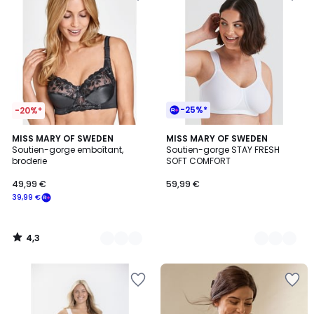
-25%*
-20%*
4,3
3
MISS MARY OF SWEDEN
3
MISS MARY OF SWEDEN
/ 5
Soutien-gorge emboîtant,
Soutien-gorge STAY FRESH
Couleurs
Couleurs
broderie
SOFT COMFORT
49,99 €
59,99 €
39,99 €
4,3
/
5