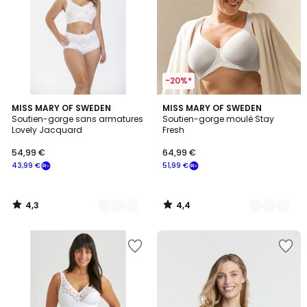
-20%*
4,3
4,4
6
MISS MARY OF SWEDEN
6
MISS MARY OF SWEDEN
/ 5
/ 5
Soutien-gorge sans armatures
Soutien-gorge moulé Stay
Couleurs
Couleurs
Lovely Jacquard
Fresh
54,99 €
64,99 €
43,99 €
51,99 €
4,3
4,4
/
/
5
5