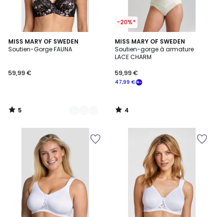
-20%*
5
4
3
MISS MARY OF SWEDEN
MISS MARY OF SWEDEN
/
/
Soutien-Gorge FAUNA
Soutien-gorge à armature
Couleurs
5
5
LACE CHARM
59,99 €
59,99 €
47,99 €
5
4
/
/
5
5