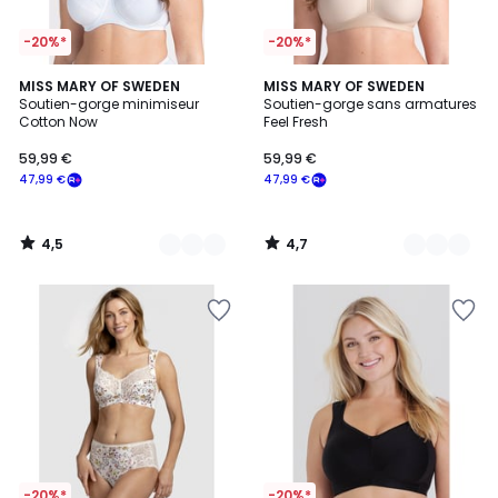
-20%*
-20%*
4,5
4,7
3
MISS MARY OF SWEDEN
4
MISS MARY OF SWEDEN
/ 5
/ 5
Soutien-gorge minimiseur
Soutien-gorge sans armatures
Couleurs
Couleurs
Cotton Now
Feel Fresh
59,99 €
59,99 €
47,99 €
47,99 €
4,5
4,7
/
/
5
5
-20%*
-20%*