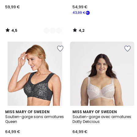
59,99 €
54,99 €
43,99 €
4,5
4,2
/
/
5
5
4,7
4,4
4
MISS MARY OF SWEDEN
MISS MARY OF SWEDEN
/ 5
/ 5
Soutien-gorge sans armatures
Soutien-gorge avec armatures
Couleurs
Queen
Dotty Delicious
64,99 €
64,99 €