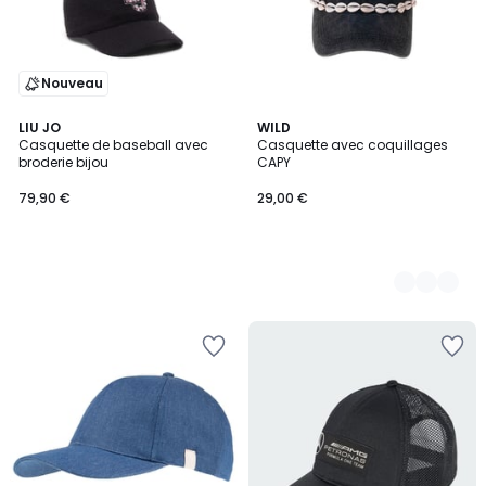
Nouveau
LIU JO
8
WILD
Casquette de baseball avec
Casquette avec coquillages
Couleurs
broderie bijou
CAPY
79,90 €
29,00 €