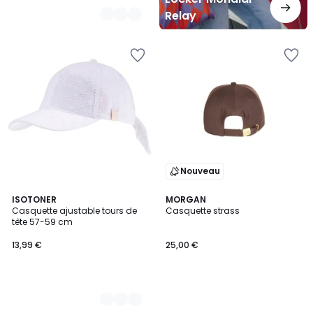
Relay
Nouveau
2
ISOTONER
MORGAN
Casquette ajustable tours de
Casquette strass
Couleurs
tête 57-59 cm
13,99 €
25,00 €