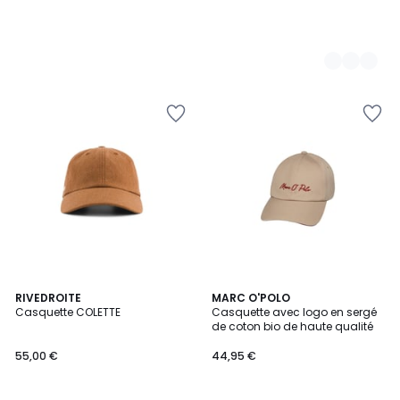
2
RIVEDROITE
2
MARC O'POLO
Casquette COLETTE
Casquette avec logo en sergé
Couleurs
Couleurs
de coton bio de haute qualité
55,00 €
44,95 €