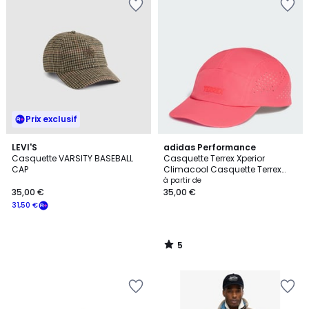
Prix exclusif
5
LEVI'S
adidas Performance
/
Casquette VARSITY BASEBALL
Casquette Terrex Xperior
5
CAP
Climacool Casquette Terrex
Xperior Climacool
à partir de
35,00 €
35,00 €
31,50 €
5
/
5