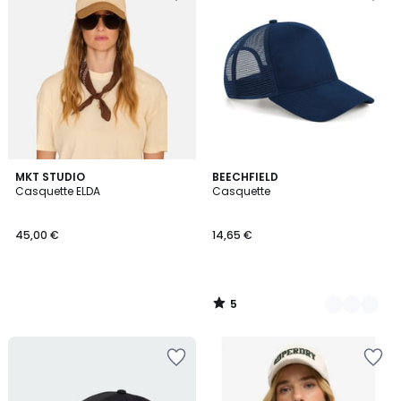
5
MKT STUDIO
2
BEECHFIELD
/
Casquette ELDA
Casquette
Couleurs
5
45,00 €
14,65 €
5
/
5