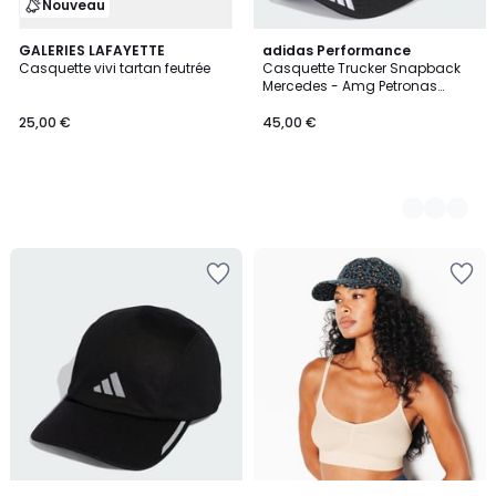
Nouveau
GALERIES LAFAYETTE
2
adidas Performance
Casquette vivi tartan feutrée
Casquette Trucker Snapback
Couleurs
Mercedes - Amg Petronas
Formula One Team Star
Casquette Trucker Snapback
25,00 €
45,00 €
Mercedes - Amg Petronas
Formula One Team Star