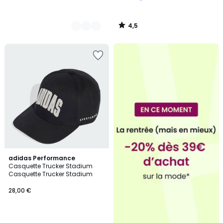
4,5
/
5
4,5
adidas Performance
/ 5
Casquette Trucker Stadium
Casquette Trucker Stadium
28,00 €