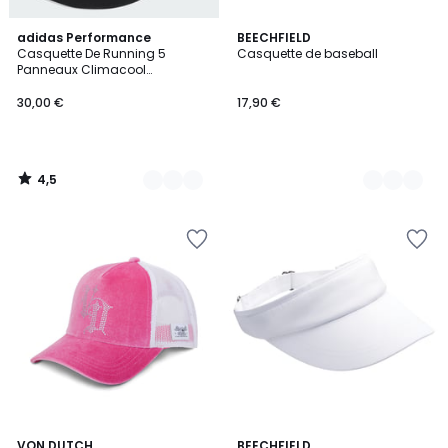
4,5
3
adidas Performance
8
BEECHFIELD
/ 5
Casquette De Running 5
Casquette de baseball
Couleurs
Couleurs
Panneaux Climacool
Casquette De Running 5
Panneaux Climacool
30,00 €
17,90 €
4,5
/
5
4,5
VON DUTCH
2
BEECHFIELD