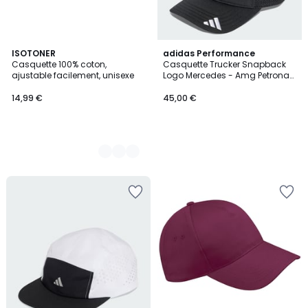
4
ISOTONER
adidas Performance
Casquette 100% coton,
Casquette Trucker Snapback
Couleurs
ajustable facilement, unisexe
Logo Mercedes - Amg Petronas
Formula One Team Casquette
Trucker Snapback Logo
14,99 €
45,00 €
Mercedes - Amg Petronas
Formula One Team