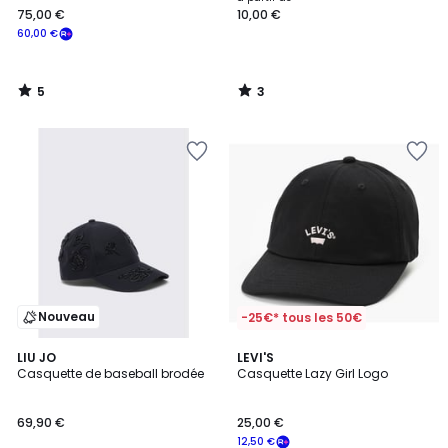
75,00 €
10,00 €
€
60,00 €
souscrivez
à
notre
5
3
programme
/
/
5
5
pour
payer
à
la
place
60,00
€.
Nouveau
-25€* tous les 50€
4,5
2
LIU JO
LEVI'S
/ 5
Casquette de baseball brodée
Casquette Lazy Girl Logo
Couleurs
69,90 €
25,00 €
12,50 €