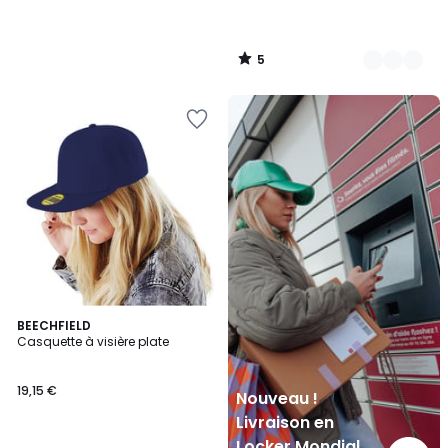
5
/
5
Nouveau
!
Livraison
en
Locker
Mondial
Relay
8
BEECHFIELD
Casquette à visière plate
Couleurs
19,15 €
Nouveau !
Livraison en
Locker Mondial