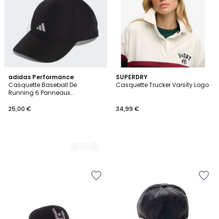
2
adidas Performance
SUPERDRY
Casquette Baseball De
Casquette Trucker Varsity Logo
Couleurs
Running 6 Panneaux
Climacool Essential Casquette
Baseball De Running
25,00 €
34,99 €
6 Panneaux Climacool
Essential