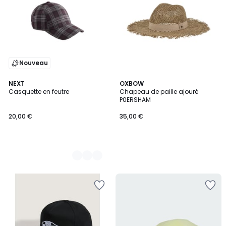
Nouveau
2
NEXT
OXBOW
Casquette en feutre
Chapeau de paille ajouré
Couleurs
P0ERSHAM
20,00 €
35,00 €