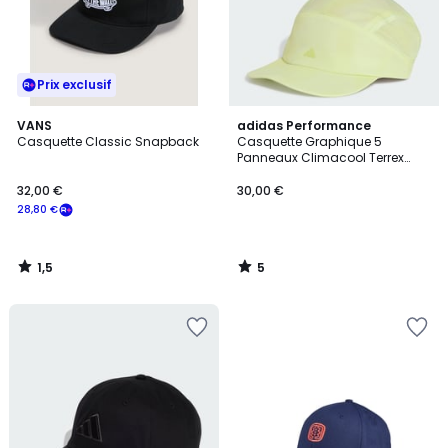
Prix exclusif
1,5
5
VANS
adidas Performance
/
/
Casquette Classic Snapback
Casquette Graphique 5
5
5
Panneaux Climacool Terrex
Casquette Graphique 5
Panneaux Climacool Terrex
32,00 €
30,00 €
28,80 €
1,5
5
/
/
5
5