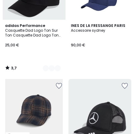
3,7
3
adidas Performance
INES DE LA FRESSANGE PARIS
/ 5
Casquette Dad Logo Ton Sur
Accessoire sydney
Couleurs
Ton Casquette Dad Logo Ton
Sur Ton
25,00 €
90,00 €
3,7
/
5