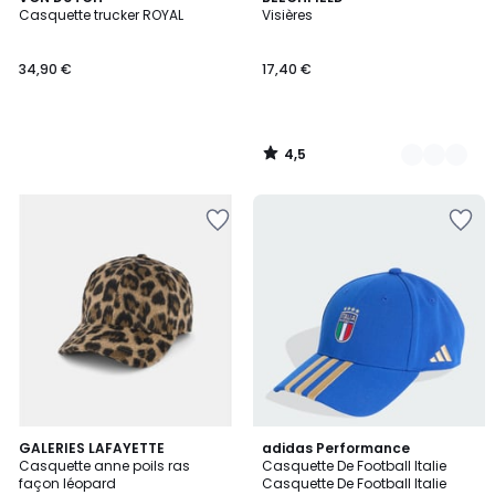
/ 5
Casquette trucker ROYAL
Visières
Couleurs
34,90 €
17,40 €
4,5
/
5
5
GALERIES LAFAYETTE
adidas Performance
/
Casquette anne poils ras
Casquette De Football Italie
5
façon léopard
Casquette De Football Italie