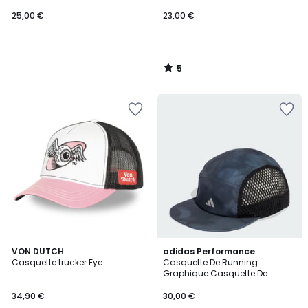
25,00 €
23,00 €
5
/
5
5
VON DUTCH
2
adidas Performance
/
Casquette trucker Eye
Casquette De Running
Couleurs
5
Graphique Casquette De
Running Graphique
34,90 €
30,00 €