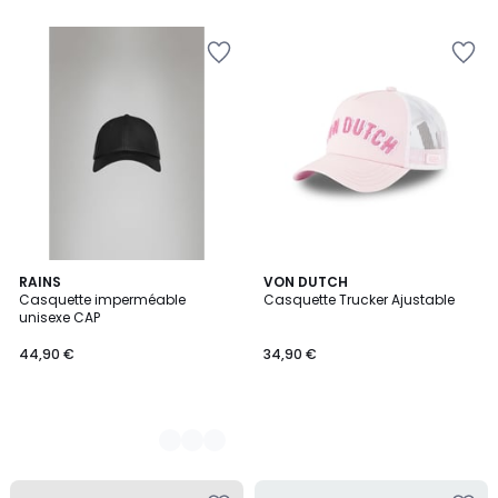
2
RAINS
VON DUTCH
Casquette imperméable
Casquette Trucker Ajustable
Couleurs
unisexe CAP
44,90 €
34,90 €