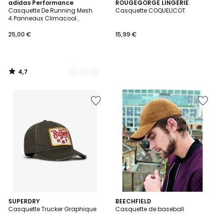
4,7
2
adidas Performance
ROUGEGORGE LINGERIE
/ 5
Casquette De Running Mesh
Casquette COQUELICOT
Couleurs
4 Panneaux Climacool
Casquette De Running Mesh
4 Panneaux Climacool
25,00 €
15,99 €
4,7
/
5
11
SUPERDRY
3
BEECHFIELD
Casquette Trucker Graphique
Casquette de baseball
Couleurs
Couleurs