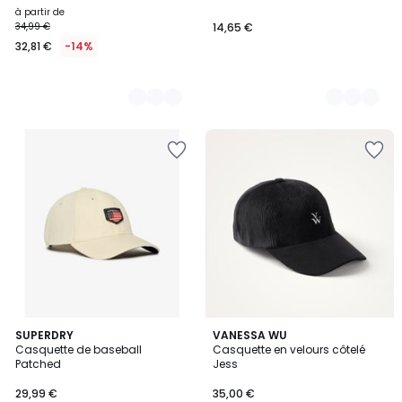
à partir de
34,99 €
14,65 €
32,81 €
-14%
SUPERDRY
2
VANESSA WU
Casquette de baseball
Casquette en velours côtelé
Couleurs
Patched
Jess
29,99 €
35,00 €