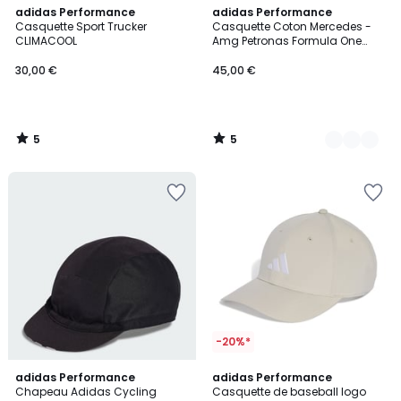
5
5
adidas Performance
3
adidas Performance
/
/
Casquette Sport Trucker
Casquette Coton Mercedes -
Couleurs
5
5
CLIMACOOL
Amg Petronas Formula One
Team Fan Casquette Coton
Mercedes - Amg Petronas
30,00 €
45,00 €
Formula One Team Fan
5
5
/
/
5
5
-20%*
5
4,8
2
adidas Performance
adidas Performance
/
/ 5
Chapeau Adidas Cycling
Casquette de baseball logo
Couleurs