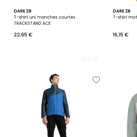
3
DARE 2B
DARE 2B
Couleurs
T-shirt uni manches courtes
T-shirt mot
TRACKSTAND ACE
22,65
22,65 €
16,15 €
€.