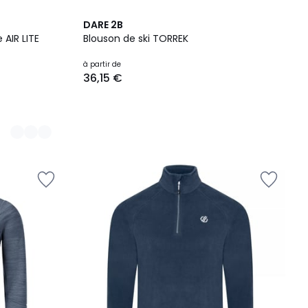
DARE 2B
AIR LITE
Blouson de ski TORREK
à partir de
36,15 €