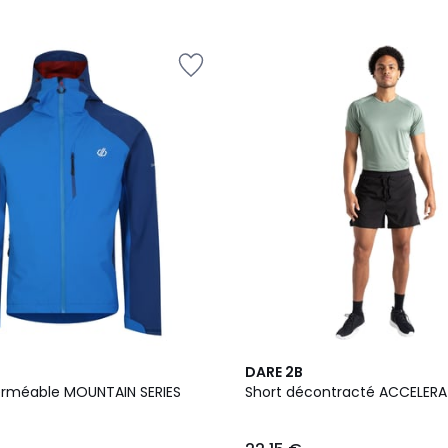
DARE 2B
rméable MOUNTAIN SERIES
Short décontracté ACCELERA