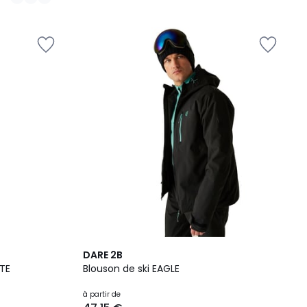
2
DARE 2B
Couleurs
TE
Blouson de ski EAGLE
à partir de