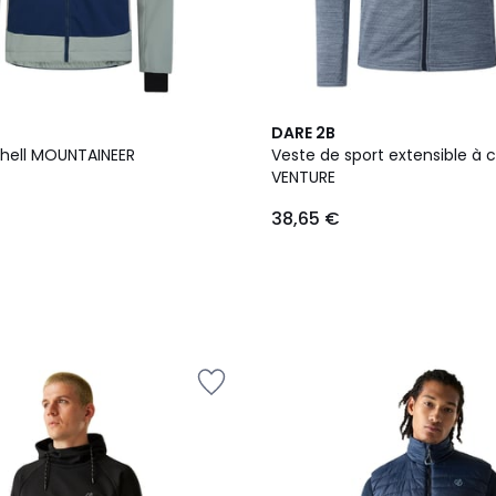
3
DARE 2B
Couleurs
shell MOUNTAINEER
Veste de sport extensible à 
VENTURE
38,65 €