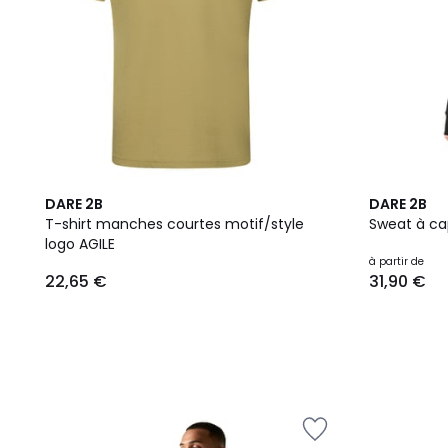
4
DARE 2B
DARE 2B
Couleurs
T-shirt manches courtes motif/style
Sweat à ca
logo AGILE
à partir de
22,65 €
31,90 €