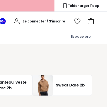
s
Télécharger l'app
Mon
Se connecter / S'inscrire
Mon
Voir
Voir
compte
espace
mes
mon
La
favoris
panier
Espace pro
Redoute
+
anteau, veste
Sweat Dare 2b
are 2b