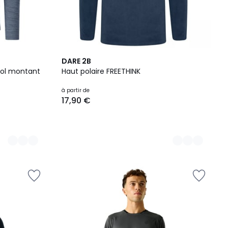
5
DARE 2B
Couleurs
col montant
Haut polaire FREETHINK
à partir de
17,90 €