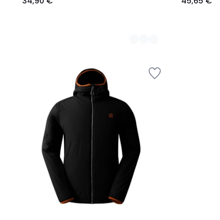
34,90 €
45,65 €