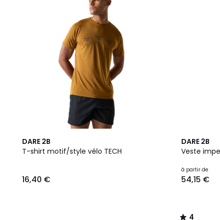
4
DARE 2B
DARE 2B
/
T-shirt motif/style vélo TECH
Veste imp
5
à partir de
16,40 €
54,15 €
4