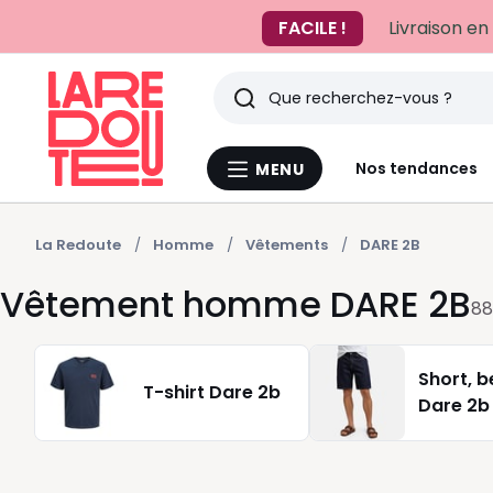
FACILE !
Livraison en
Rechercher
Derniers
Nos tendances
MENU
Menu
articles
La
Redoute
vus
La Redoute
Homme
Vêtements
DARE 2B
Vêtement homme DARE 2B
88
Short, 
T-shirt Dare 2b
Dare 2b