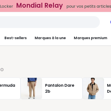
Mondial Relay
 Locker
pour vos petits article
Best-sellers
Marques à la une
Marques premium
bermuda
Pantalon Dare
M
2b
D