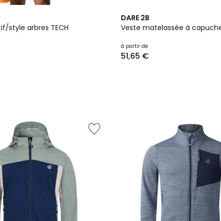
4
DARE 2B
Couleurs
if/style arbres TECH
Veste matelassée à capuche 
à partir de
51,65 €