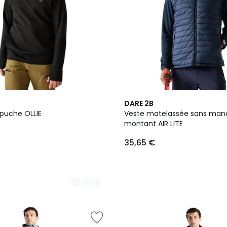
DARE 2B
puche OLLIE
Veste matelassée sans manc
montant AIR LITE
35,65 €