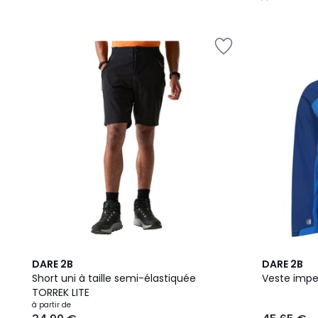
/
5
2
2
DARE 2B
DARE 2B
Couleurs
Couleurs
Short uni à taille semi-élastiquée
Veste impe
TORREK LITE
à partir de