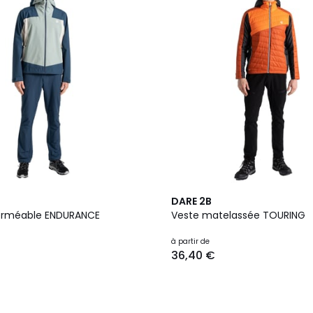
2
DARE 2B
Couleurs
erméable ENDURANCE
Veste matelassée TOURING
à partir de
36,40 €