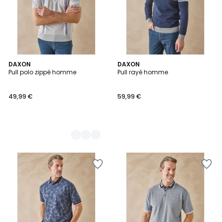
2
DAXON
DAXON
Pull polo zippé homme
Pull rayé homme
Couleurs
49,99 €
59,99 €