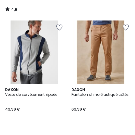
4,6
/
5
DAXON
DAXON
Veste de survêtement zippée
Pantalon chino élastiqué côtés
49,99 €
69,99 €