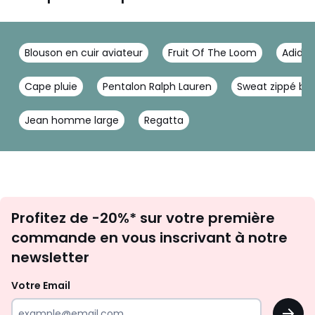
Blouson en cuir aviateur
Fruit Of The Loom
Adidas
Cape pluie
Pentalon Ralph Lauren
Sweat zippé b
Jean homme large
Regatta
Inscription
Profitez de -20%* sur votre première
newsletter
commande en vous inscrivant à notre
newsletter
Votre Email
OK