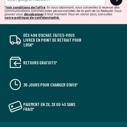
*Voir conditions de l'offre
. En vous abonnant, vous consentez à recevoir des
communications commerciales personnalisées de la part de La Redoute. Vous
pouvez vous
désabonner
à tout moment. Pour en savoir plus, consultez
notre politique de confidentialité.
DÈS 49€ D’ACHAT, FAITES-VOUS
LIVRER EN POINT DE RETRAIT POUR
1,95€*
RETOURS GRATUITS*
30 JOURS POUR CHANGER D'AVIS*
PAIEMENT EN 2X, 3X OU 4X SANS
FRAIS*