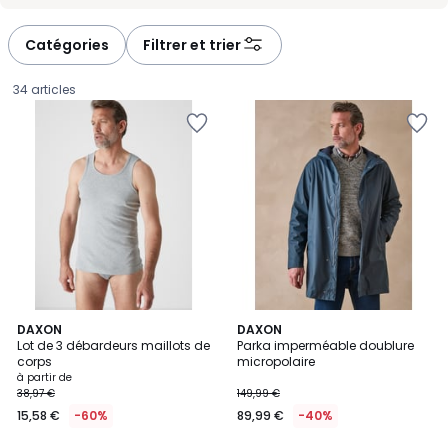
-
-
défiler
défiler
à
à
Catégories
Filtrer et trier
gauche
droite
34 articles
5
3
DAXON
DAXON
/
Lot de 3 débardeurs maillots de
Parka imperméable doublure
Couleurs
5
corps
micropolaire
Prix
à partir de
38,97 €
149,99 €
à
15,58 €
-60%
89,99 €
-40%
partir
de