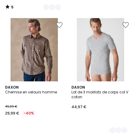
15,58
5
€
/
5
au
lieu
de
38,97
€
60%
de
réduction
appliquée.
DAXON
2
DAXON
Chemise en velours homme
Lot de 3 maillots de corps col V
Couleurs
coton
49,99 €
44,97 €
29,99 €
-40%