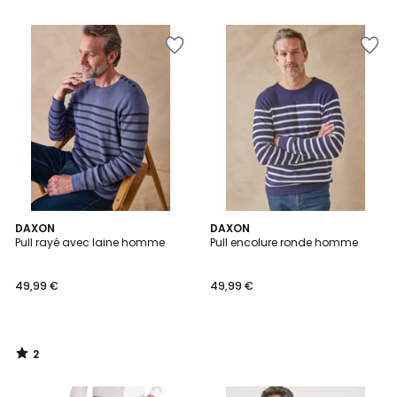
2
DAXON
DAXON
/
Pull rayé avec laine homme
Pull encolure ronde homme
5
49,99 €
49,99 €
2
/
5