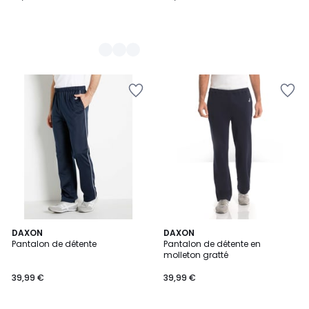
4,6
DAXON
DAXON
/ 5
Pantalon de détente
Pantalon de détente en
molleton gratté
39,99 €
39,99 €