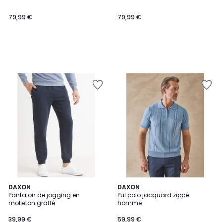
79,99 €
79,99 €
2
DAXON
DAXON
Pantalon de jogging en
Pul polo jacquard zippé
Couleurs
molleton gratté
homme
39,99 €
59,99 €