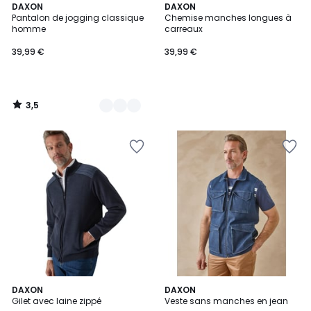
3,5
2
DAXON
DAXON
/ 5
Pantalon de jogging classique
Chemise manches longues à
Couleurs
homme
carreaux
39,99 €
39,99 €
3,5
/
5
DAXON
DAXON
Gilet avec laine zippé
Veste sans manches en jean