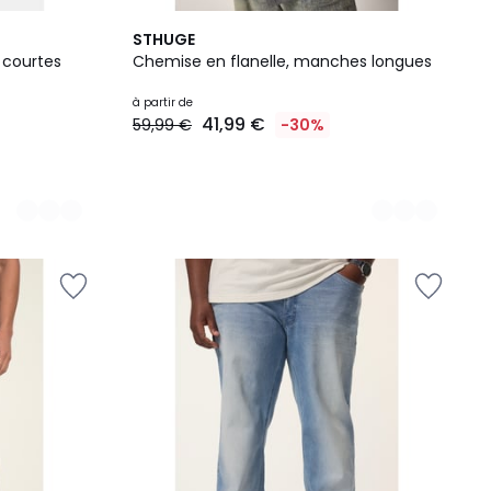
2
STHUGE
Couleurs
 courtes
Chemise en flanelle, manches longues
à partir de
41,99 €
59,99 €
-30%