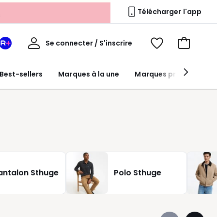
s
Télécharger l'app
Mon
Se connecter / S'inscrire
Mon
Voir
Voir
compte
espace
mes
mon
La
favoris
panier
Best-sellers
Marques à la une
Marques premium
Redoute
+
antalon Sthuge
Polo Sthuge