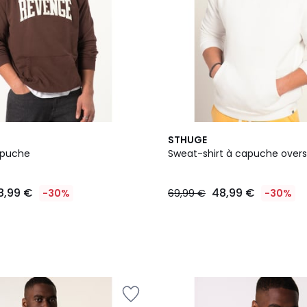
STHUGE
apuche
Sweat-shirt à capuche overs
8,99 €
48,99 €
-30%
69,99 €
-30%