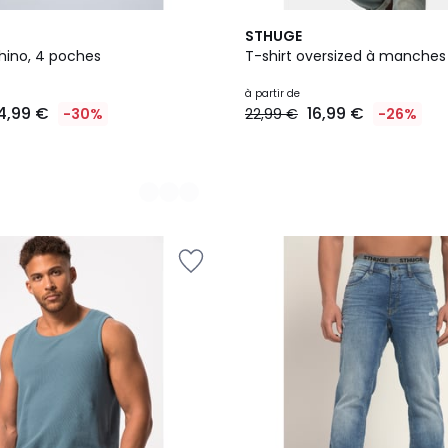
10
STHUGE
Couleurs
ino, 4 poches
T-shirt oversized à manches
à partir de
4,99 €
16,99 €
-30%
22,99 €
-26%