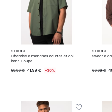
STHUGE
STHUGE
Chemise à manches courtes et col
Sweat à c
kent. Coupe
41,99 €
4
59,99 €
-30%
69,99 €