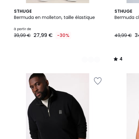
3
3
4
STHUGE
STHUGE
Couleurs
Couleurs
/
Bermuda en molleton, taille élastique
Bermuda ch
5
Prix
à partir de
27,99 €
3
39,99 €
-30%
49,99 €
à
partir
de
27,99
4
€
/
au
5
lieu
de
39,99
€
30%
de
réduction
appliquée.