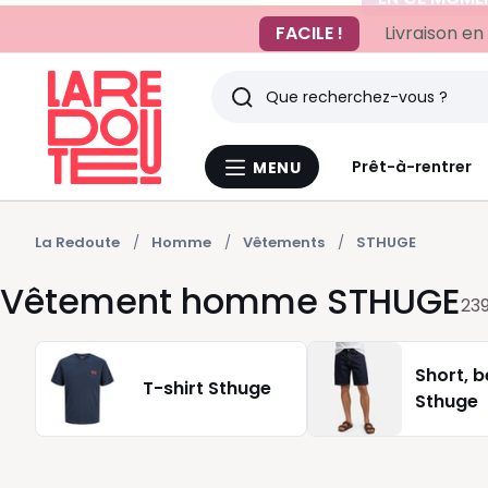
FACILE !
Livraison en
Rechercher
Derniers
Prêt-à-rentrer
MENU
Menu
articles
La
Redoute
vus
La Redoute
Homme
Vêtements
STHUGE
Vêtement homme STHUGE
23
Short, 
T-shirt Sthuge
Sthuge