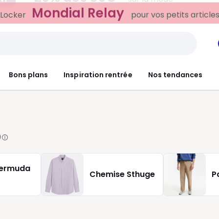
Mondial Relay
 Locker
pour vos petits article
Bons plans
Inspiration rentrée
Nos tendances
9
bermuda
Chemise Sthuge
P