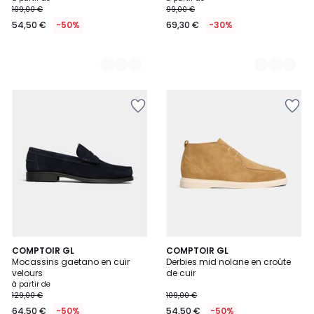
109,00 €
99,00 €
à
54,50 €
-50%
69,30 €
-30%
partir
de
54,50
€
au
lieu
de
109,00
€
50%
de
réduction
appliquée.
2
COMPTOIR GL
2
COMPTOIR GL
Mocassins gaetano en cuir
Derbies mid nolane en croûte
Couleurs
Couleurs
velours
de cuir
à partir de
129,00 €
109,00 €
64,50 €
-50%
54,50 €
-50%