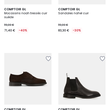
COMPTOIR GL
COMPTOIR GL
Mocassins noah tressés cuir
Sandales nahel cuir
suède
119,00 €
119,00 €
71,40 €
-40%
83,30 €
-30%
3
COMPTOIR GL
2
COMPTOIR GL