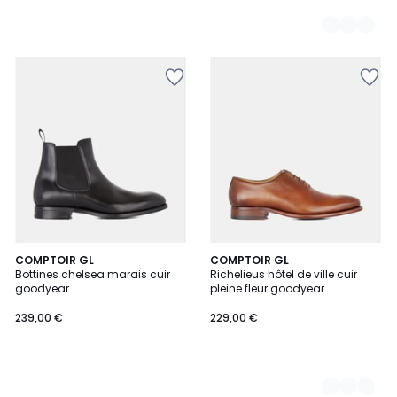
COMPTOIR GL
2
COMPTOIR GL
Bottines chelsea marais cuir
Richelieus hôtel de ville cuir
Couleurs
goodyear
pleine fleur goodyear
239,00 €
229,00 €