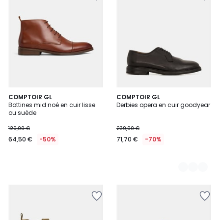
COMPTOIR GL
2
COMPTOIR GL
Bottines mid noé en cuir lisse
Derbies opera en cuir goodyear
Couleurs
ou suède
129,00 €
239,00 €
64,50 €
-50%
71,70 €
-70%