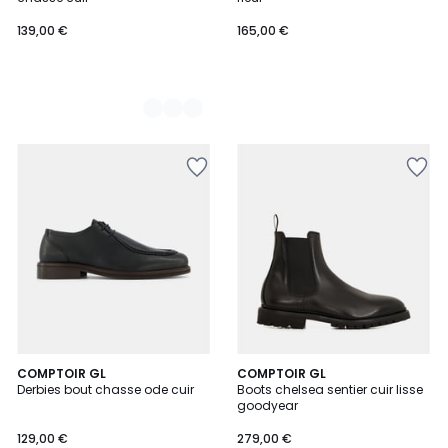
139,00 €
165,00 €
2
COMPTOIR GL
COMPTOIR GL
Derbies bout chasse ode cuir
Boots chelsea sentier cuir lisse
Couleurs
goodyear
129,00 €
279,00 €