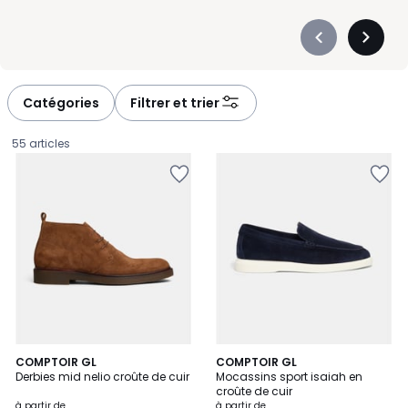
Précédent
Suivan
-
-
défiler
défiler
à
à
Catégories
Filtrer et trier
gauche
droite
55 articles
2
COMPTOIR GL
4
COMPTOIR GL
Derbies mid nelio croûte de cuir
Mocassins sport isaiah en
Couleurs
Couleurs
croûte de cuir
Prix
à partir de
à partir de