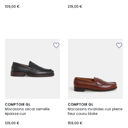
109,00 €
219,00 €
COMPTOIR GL
2
COMPTOIR GL
Mocassins oscar semelle
Mocassins invalides cuir pleine
Couleurs
épaisse cuir
fleur cousu blake
129,00 €
159,00 €