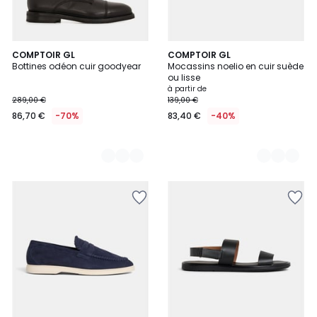
2
COMPTOIR GL
2
COMPTOIR GL
Bottines odéon cuir goodyear
Mocassins noelio en cuir suède
Couleurs
Couleurs
ou lisse
à partir de
289,00 €
139,00 €
86,70 €
-70%
83,40 €
-40%