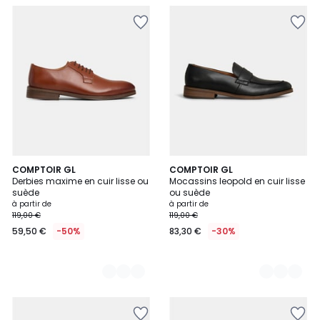
3
COMPTOIR GL
3
COMPTOIR GL
Derbies maxime en cuir lisse ou
Mocassins leopold en cuir lisse
Couleurs
Couleurs
suède
ou suède
à partir de
à partir de
119,00 €
119,00 €
59,50 €
-50%
83,30 €
-30%