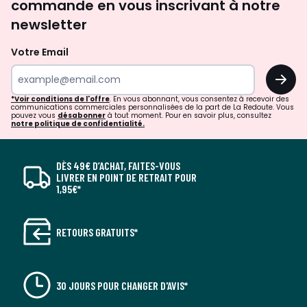
commande en vous inscrivant à notre
newsletter
Votre Email
OK
*Voir conditions de l'offre
. En vous abonnant, vous consentez à recevoir des
communications commerciales personnalisées de la part de La Redoute. Vous
pouvez vous
désabonner
à tout moment. Pour en savoir plus, consultez
notre politique de confidentialité.
DÈS 49€ D’ACHAT, FAITES-VOUS
LIVRER EN POINT DE RETRAIT POUR
1,95€*
RETOURS GRATUITS*
30 JOURS POUR CHANGER D'AVIS*