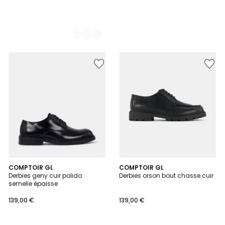
COMPTOIR GL
2
COMPTOIR GL
Derbies geny cuir polido
Derbies orson bout chasse cuir
Couleurs
semelle épaisse
139,00 €
139,00 €