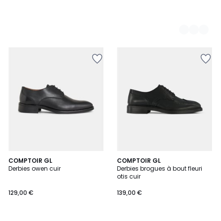
3
COMPTOIR GL
2
COMPTOIR GL
Derbies owen cuir
Derbies brogues à bout fleuri
Couleurs
Couleurs
otis cuir
129,00 €
139,00 €