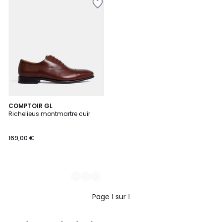
3
COMPTOIR GL
Richelieus montmartre cuir
Couleurs
169,00 €
Page 1 sur 1