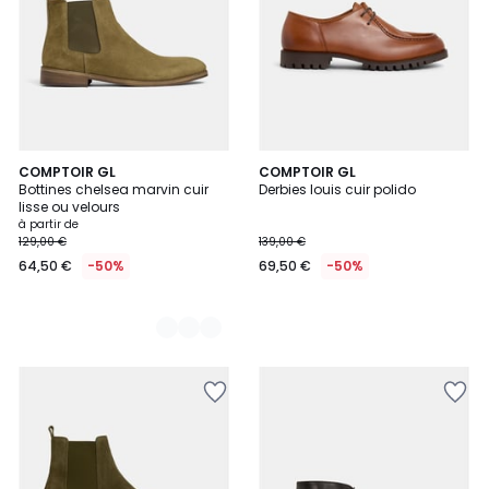
2
COMPTOIR GL
COMPTOIR GL
Bottines chelsea marvin cuir
Derbies louis cuir polido
Couleurs
lisse ou velours
à partir de
129,00 €
139,00 €
64,50 €
-50%
69,50 €
-50%