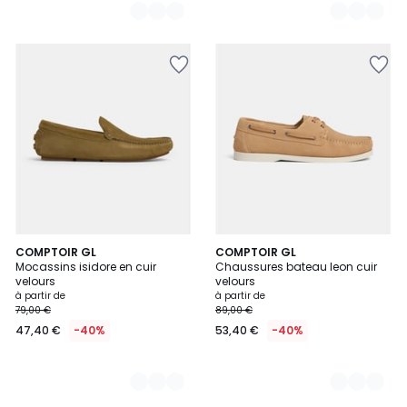
2
COMPTOIR GL
2
COMPTOIR GL
Mocassins isidore en cuir
Chaussures bateau leon cuir
Couleurs
Couleurs
velours
velours
à partir de
à partir de
79,00 €
89,00 €
47,40 €
-40%
53,40 €
-40%