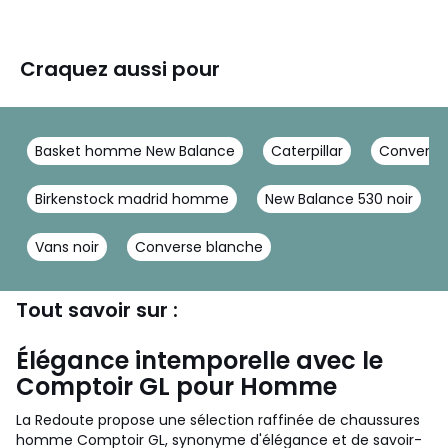
Craquez aussi pour
Basket homme New Balance
Caterpillar
Converse
Birkenstock madrid homme
New Balance 530 noir
Vans noir
Converse blanche
Tout savoir sur :
Élégance intemporelle avec le
Comptoir GL pour Homme
La Redoute propose une sélection raffinée de chaussures
homme Comptoir GL, synonyme d'élégance et de savoir-