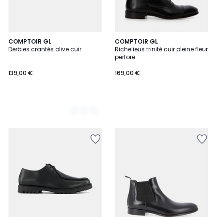
2
COMPTOIR GL
COMPTOIR GL
Derbies crantés olive cuir
Richelieus trinité cuir pleine fleur
Couleurs
perforé
139,00 €
169,00 €