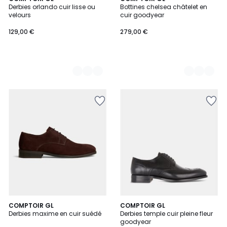
Derbies orlando cuir lisse ou
Bottines chelsea châtelet en
Couleurs
Couleurs
velours
cuir goodyear
129,00 €
279,00 €
COMPTOIR GL
COMPTOIR GL
Derbies maxime en cuir suédé
Derbies temple cuir pleine fleur
goodyear