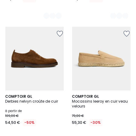
2
COMPTOIR GL
2
COMPTOIR GL
Derbies nelvyn croûte de cuir
Mocassins leeroy en cuir veau
Couleurs
Couleurs
velours
à partir de
109,00 €
79,00 €
54,50 €
-50%
55,30 €
-30%