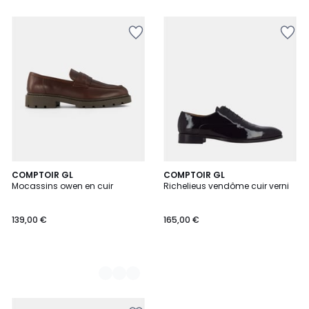
2
COMPTOIR GL
COMPTOIR GL
Mocassins owen en cuir
Richelieus vendôme cuir verni
Couleurs
139,00 €
165,00 €