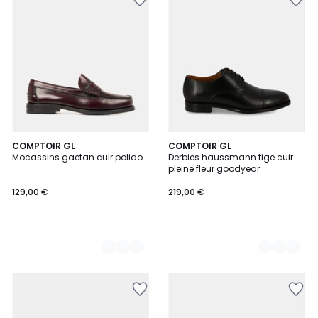
2
COMPTOIR GL
2
COMPTOIR GL
Mocassins gaetan cuir polido
Derbies haussmann tige cuir
Couleurs
Couleurs
pleine fleur goodyear
129,00 €
219,00 €