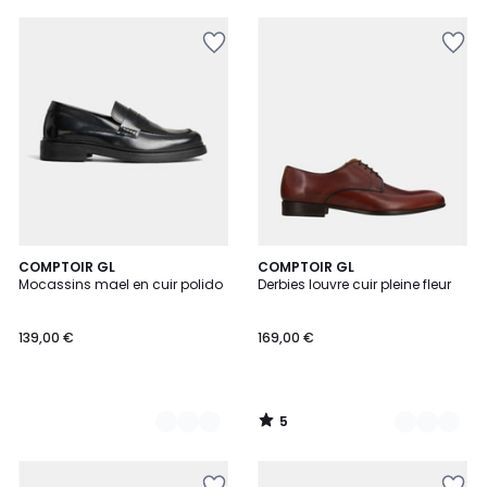
5
2
COMPTOIR GL
2
COMPTOIR GL
/
Mocassins mael en cuir polido
Derbies louvre cuir pleine fleur
Couleurs
Couleurs
5
139,00 €
169,00 €
5
/
5