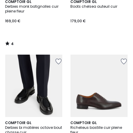
4
COMPTOIR GL
COMPTOIR GL
/
Derbies monk batignolles cuir
Boots chelsea auteuil cuir
5
pleine fleur
169,00 €
179,00 €
4
/
5
2
COMPTOIR GL
COMPTOIR GL
Derbies bi matières octave bout
Richelieus bastille cuir pleine
Couleurs
chasse cuir
fleur