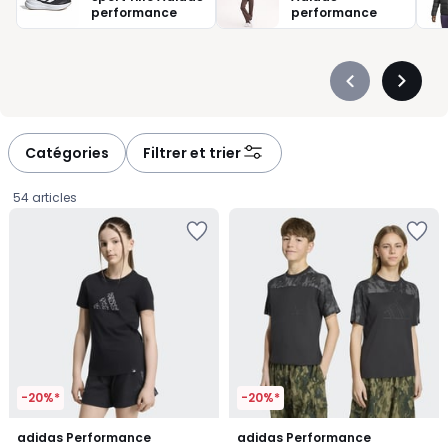
performance
performance
Précédent
Suivan
-
-
défiler
défiler
à
à
Catégories
Filtrer et trier
gauche
droite
54 articles
-20%*
-20%*
adidas Performance
adidas Performance