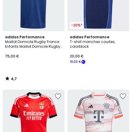
-20%*
4,7
adidas Performance
adidas Performance
/ 5
Maillot Domicile Rugby France
T-shirt manches courtes,
Enfants Maillot Domicile Rugby
colorblock
France Enfants
75,00 €
20,00 €
16,00 €
4,7
/
5