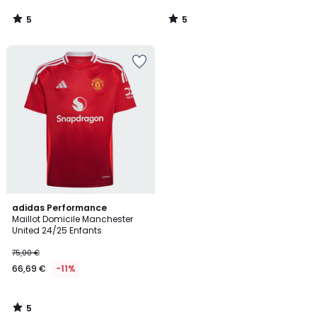
5
5
/
/
5
5
5
adidas Performance
/
Maillot Domicile Manchester
5
United 24/25 Enfants
75,00 €
66,69 €
-11%
5
/