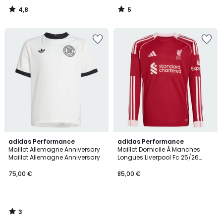
4,8
5
/
/
5
5
3
adidas Performance
adidas Performance
/
Maillot Allemagne Anniversary
Maillot Domicile À Manches
5
Maillot Allemagne Anniversary
Longues Liverpool Fc 25/26
Enfants Maillot Domicile À
Manches Longues Liverpool
75,00 €
85,00 €
Fc 25/26 Enfants
3
/