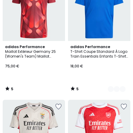
5
5
adidas Performance
3
adidas Performance
/
/
Maillot Extérieur Germany 25
T-Shirt Coupe Standard À Logo
Couleurs
5
5
(Women's Team) Maillot
Train Essentials Enfants T-Shirt
Extérieur Germany 25 (Women's
Coupe Standard À Logo Train
Team)
Essentials Enfants
75,00 €
18,00 €
5
5
/
/
5
5