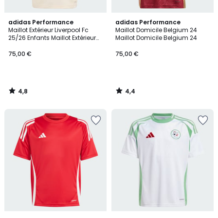
4,8
4,4
adidas Performance
adidas Performance
/ 5
/ 5
Maillot Extérieur Liverpool Fc
Maillot Domicile Belgium 24
25/26 Enfants Maillot Extérieur
Maillot Domicile Belgium 24
Liverpool Fc 25/26 Enfants
75,00 €
75,00 €
4,8
4,4
/
/
5
5