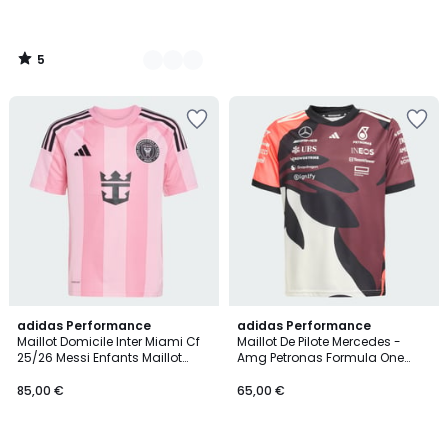
5
/
5
4,8
5
adidas Performance
adidas Performance
/ 5
/
Maillot Domicile Inter Miami Cf
Maillot De Pilote Mercedes -
5
25/26 Messi Enfants Maillot
Amg Petronas Formula One
Domicile Inter Miami Cf 25/26
Team Summer Pack Enfants
Messi Enfants
85,00 €
65,00 €