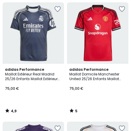
4,9
5
adidas Performance
adidas Performance
/ 5
/
Maillot Extérieur Real Madrid
Maillot Domicile Manchester
5
25/26 Enfants Maillot Extérieur
United 25/26 Enfants Maillot
Real Madrid 25/26 Enfants
Domicile Manchester United
25/26 Enfants
75,00 €
75,00 €
4,9
5
/
/
5
5