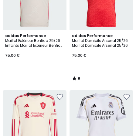
5
adidas Performance
adidas Performance
/
Maillot Extérieur Benfica 25/26
Maillot Domicile Arsenal 25/26
5
Enfants Maillot Extérieur Benfica
Maillot Domicile Arsenal 25/26
25/26 Enfants
75,00 €
75,00 €
5
/
5