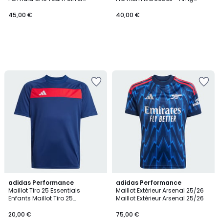
Arrows T-Shirt Enfant Mercedes
Petronas Formula One Team T-
- Amg Petronas Formula One
Shirt Graphique Toile Premium
45,00 €
40,00 €
Team Silver Arrows T-Shirt
Mercedes - Amg Petronas
Enfant
Formula One Team
4,6
5
3
adidas Performance
adidas Performance
/ 5
/
Maillot Tiro 25 Essentials
Maillot Extérieur Arsenal 25/26
Couleurs
5
Enfants Maillot Tiro 25
Maillot Extérieur Arsenal 25/26
Essentials Enfants
20,00 €
75,00 €