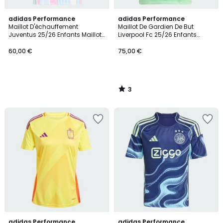
3
adidas Performance
adidas Performance
/
Maillot D'échauffement
Maillot De Gardien De But
5
Juventus 25/26 Enfants Maillot
Liverpool Fc 25/26 Enfants
D'échauffement Juventus
Maillot De Gardien De But
25/26 Enfants
Liverpool Fc 25/26 Enfants
60,00 €
75,00 €
3
/
5
adidas Performance
adidas Performance