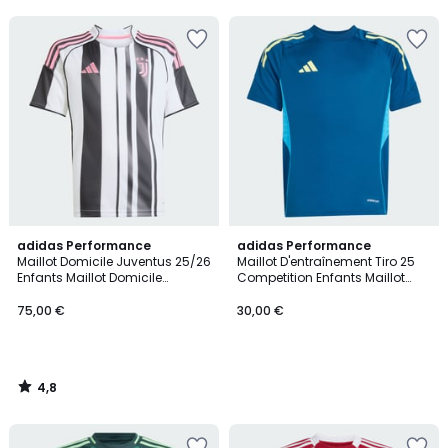
5
4,8
adidas Performance
adidas Performance
/ 5
Maillot Domicile Juventus 25/26
Maillot D'entraînement Tiro 25
Enfants Maillot Domicile
Competition Enfants Maillot
Juventus 25/26 Enfants
D'entraînement Tiro 25
Competition Enfants
75,00 €
30,00 €
4,8
/
5