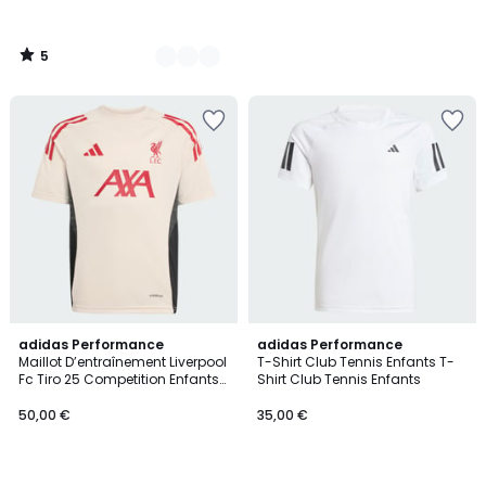
5
/
5
2
adidas Performance
2
adidas Performance
Maillot D’entraînement Liverpool
T-Shirt Club Tennis Enfants T-
Couleurs
Couleurs
Fc Tiro 25 Competition Enfants
Shirt Club Tennis Enfants
Maillot D’entraînement Liverpool
Fc Tiro 25 Competition Enfants
50,00 €
35,00 €