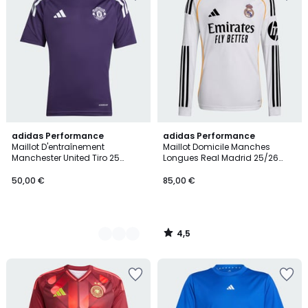
4,5
2
adidas Performance
adidas Performance
/ 5
Maillot D'entraînement
Maillot Domicile Manches
Couleurs
Manchester United Tiro 25
Longues Real Madrid 25/26
Competition Enfants Maillot
Enfants Maillot Domicile
D'entraînement Manchester
Manches Longues Real Madrid
50,00 €
85,00 €
United Tiro 25 Competition
25/26 Enfants
Enfants
4,5
/
5