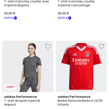
T-shirt manches courtes avec
T-shirt manches courtes,
imprimé léopard
imprimé camouflage
20,00
20,00 €
25,00 €
€
16,00 €
20,00 €
souscrivez
à
notre
programme
pour
payer
à
la
place
16,00
€.
-20%*
4,9
adidas Performance
adidas Performance
/ 5
T-shirt de sport imprimé
Maillot Domicile Benfica 24/25
léopard
Enfants