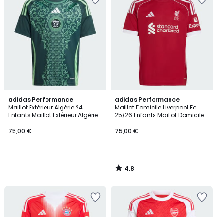
4,8
adidas Performance
adidas Performance
/ 5
Maillot Extérieur Algérie 24
Maillot Domicile Liverpool Fc
Enfants Maillot Extérieur Algérie
25/26 Enfants Maillot Domicile
24 Enfants
Liverpool Fc 25/26 Enfants
75,00 €
75,00 €
4,8
/
5