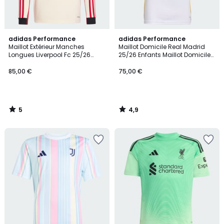
5
4,9
adidas Performance
adidas Performance
/
/ 5
Maillot Extérieur Manches
Maillot Domicile Real Madrid
5
Longues Liverpool Fc 25/26
25/26 Enfants Maillot Domicile
Enfants Maillot Extérieur
Real Madrid 25/26 Enfants
Manches Longues Liverpool Fc
85,00 €
75,00 €
25/26 Enfants
5
4,9
/
/
5
5