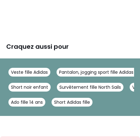
Craquez aussi pour
Veste fille Adidas
Pantalon, jogging sport fille Adidas S
Short noir enfant
Survêtement fille North Sails
Vêt
Ado fille 14 ans
Short Adidas fille