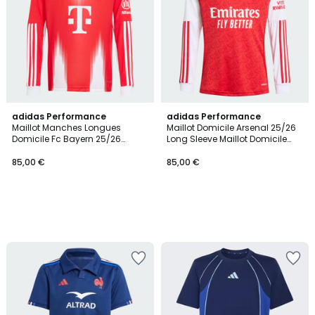
adidas Performance
adidas Performance
Maillot Manches Longues
Maillot Domicile Arsenal 25/26
Domicile Fc Bayern 25/26
Long Sleeve Maillot Domicile
Enfants Maillot Manches
Arsenal 25/26 Long Sleeve
Longues Domicile Fc Bayern
85,00 €
85,00 €
25/26 Enfants