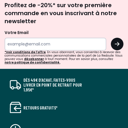
Inscription
Profitez de -20%* sur votre première
newsletter
commande en vous inscrivant à notre
newsletter
Votre Email
OK
*Voir conditions de l'offre
. En vous abonnant, vous consentez à recevoir des
communications commerciales personnalisées de la part de La Redoute. Vous
pouvez vous
désabonner
à tout moment. Pour en savoir plus, consultez
notre politique de confidentialité.
DÈS 49€ D’ACHAT, FAITES-VOUS
LIVRER EN POINT DE RETRAIT POUR
1,95€*
RETOURS GRATUITS*