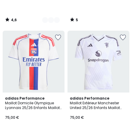
4,6
5
/
/
5
5
5
5
adidas Performance
adidas Performance
/
/
Maillot Domicile Olympique
Maillot Extérieur Manchester
5
5
Lyonnais 25/26 Enfants Maillot
United 25/26 Enfants Maillot
Domicile Olympique Lyonnais
Extérieur Manchester United
25/26 Enfants
25/26 Enfants
75,00 €
75,00 €