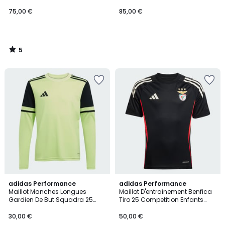
Maillot Gardien De But Domicile
Anniversary Long Sleeve
Real Madrid 25/26 Enfants
75,00 €
85,00 €
5
/
5
5
2
adidas Performance
adidas Performance
/
Maillot Manches Longues
Maillot D'entraînement Benfica
Couleurs
5
Gardien De But Squadra 25
Tiro 25 Competition Enfants
Enfants Maillot Manches
Maillot D'entraînement Benfica
Longues Gardien De But
Tiro 25 Competition Enfants
30,00 €
50,00 €
Squadra 25 Enfants