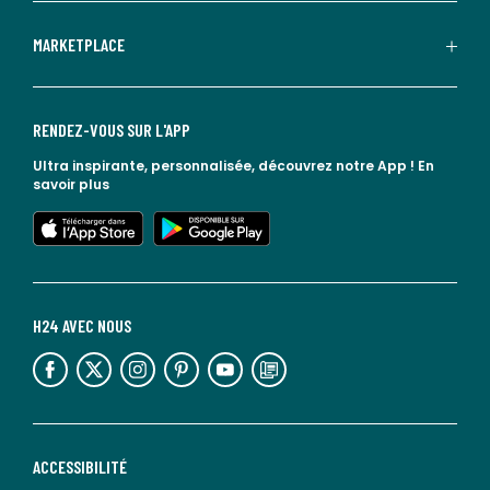
MARKETPLACE
RENDEZ-VOUS SUR L'APP
Ultra inspirante, personnalisée, découvrez notre App !
En
savoir plus
lien vers l'app store
lien vers google play
H24 AVEC NOUS
lien vers l'espace réseaux sociaux
lien vers l'espace réseaux sociaux
lien vers l'espace réseaux sociaux
lien vers l'espace réseaux sociaux
lien vers l'espace réseaux sociaux
lien vers le blog la redoute
ACCESSIBILITÉ