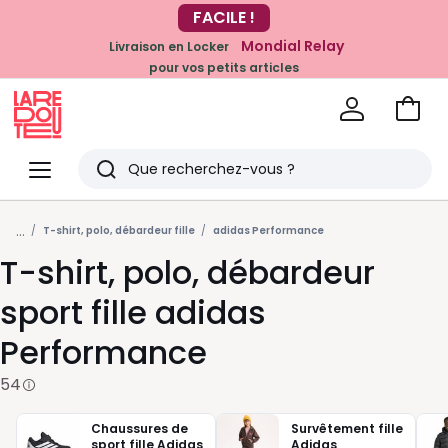
-20% dès 39€*
Mondial Relay
Livraison en Locker
sur la mode
pour vos petits articles
Voir
mon
La
panie
Redoute
Menu
Rechercher
Derniers
...
articles
T-shirt, polo, débardeur fille
adidas Performance
T-shirt, polo, débardeur
vus
sport fille adidas
Performance
54
Chaussures de
Survêtement fille
sport fille Adidas
Adidas