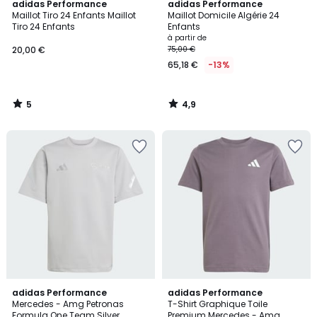
5
4,9
adidas Performance
adidas Performance
/
/ 5
Maillot Tiro 24 Enfants Maillot
Maillot Domicile Algérie 24
5
Tiro 24 Enfants
Enfants
à partir de
20,00 €
75,00 €
65,18 €
-13%
5
4,9
/
/
5
5
adidas Performance
adidas Performance
Mercedes - Amg Petronas
T-Shirt Graphique Toile
Formula One Team Silver
Premium Mercedes - Amg