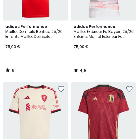
5
4,9
adidas Performance
adidas Performance
/
/ 5
Maillot Domicile Benfica 25/26
Maillot Extérieur Fc Bayern 25/26
5
Enfants Maillot Domicile
Enfants Maillot Extérieur Fc
Benfica 25/26 Enfants
Bayern 25/26 Enfants
75,00 €
75,00 €
5
4,9
/
/
5
5