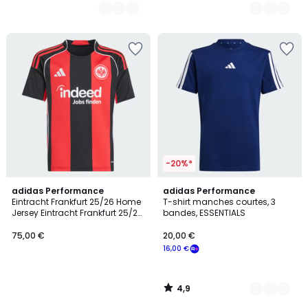
-20%*
4,9
adidas Performance
3
adidas Performance
/ 5
Eintracht Frankfurt 25/26 Home
T-shirt manches courtes, 3
Couleurs
Jersey Eintracht Frankfurt 25/26
bandes, ESSENTIALS
Home Jersey
75,00 €
20,00 €
16,00 €
4,9
/
5