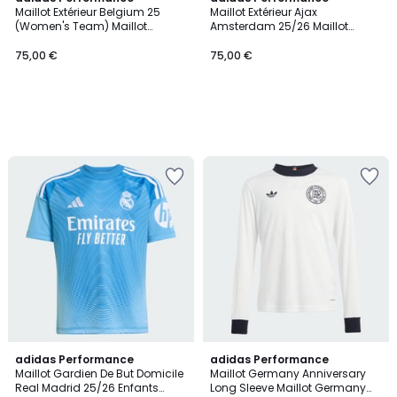
Maillot Extérieur Belgium 25
Maillot Extérieur Ajax
(Women's Team) Maillot
Amsterdam 25/26 Maillot
Extérieur Belgium 25 (Women's
Extérieur Ajax Amsterdam 25/26
Team)
75,00 €
75,00 €
5
adidas Performance
adidas Performance
/
Maillot Gardien De But Domicile
Maillot Germany Anniversary
5
Real Madrid 25/26 Enfants
Long Sleeve Maillot Germany