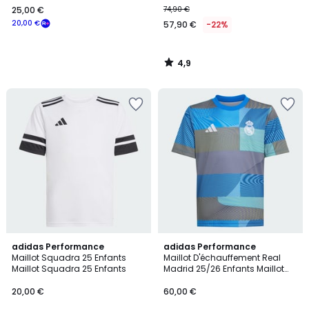
25,00 €
74,90 €
20,00 €
57,90 €
-22%
4,9
/
5
5
2
adidas Performance
adidas Performance
/
Maillot Squadra 25 Enfants
Maillot D'échauffement Real
Couleurs
5
Maillot Squadra 25 Enfants
Madrid 25/26 Enfants Maillot
D'échauffement Real Madrid
25/26 Enfants
20,00 €
60,00 €