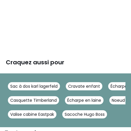
Craquez aussi pour
Sac à dos karl lagerfeld
Cravate enfant
Écharpe v
Casquette Timberland
Écharpe en laine
Noeud cr
Valise cabine Eastpak
Sacoche Hugo Boss