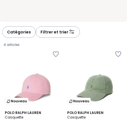
Catégories
Filtrer et trier
4 articles
Nouveau
Nouveau
5
POLO RALPH LAUREN
POLO RALPH LAUREN
/
Casquette
Casquette
5
40,00