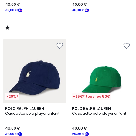
40,00 €
40,00 €
€
36,00 €
36,00 €
souscrivez
à
notre
5
programme
/
5
pour
payer
à
la
place
36,00
€.
-20%*
-25€* tous les 50€
4,4
POLO RALPH LAUREN
POLO RALPH LAUREN
/ 5
Casquette polo player enfant
Casquette polo player enfant
40,00 €
40,00 €
32,00 €
20,00 €