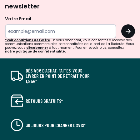
newsletter
Votre Email
OK
*Voir conditions de l'offre
. En vous abonnant, vous consentez à recevoir des
communications commerciales personnalisées de la part de La Redoute. Vous
pouvez vous
désabonner
à tout moment. Pour en savoir plus, consultez
notre politique de confidentialité.
DÈS 49€ D’ACHAT, FAITES-VOUS
LIVRER EN POINT DE RETRAIT POUR
1,95€*
RETOURS GRATUITS*
30 JOURS POUR CHANGER D'AVIS*