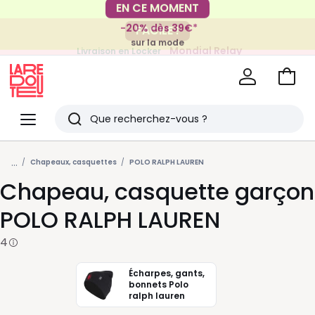
-20% dès 39€*
FACILE !
sur la mode
Mondial Relay
Livraison en Locker
pour vos petits articles
Voir
mon
La
panie
Redoute
Menu
Rechercher
Derniers
...
articles
Chapeaux, casquettes
POLO RALPH LAUREN
Chapeau, casquette garçon
vus
POLO RALPH LAUREN
4
Écharpes, gants,
bonnets Polo
ralph lauren