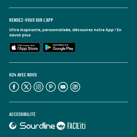
RENDEZ-VOUS SUR L'APP
Ultra inspirante, personnalisée, découvrez notre App !
En
savoir plus
lien vers l'app store
lien vers google play
H24 AVEC NOUS
lien vers l'espace réseaux sociaux
lien vers l'espace réseaux sociaux
lien vers l'espace réseaux sociaux
lien vers l'espace réseaux sociaux
lien vers l'espace réseaux sociaux
lien vers le blog la redoute
ACCESSIBILITÉ
lien vers Sourdline
lien vers Faciliti