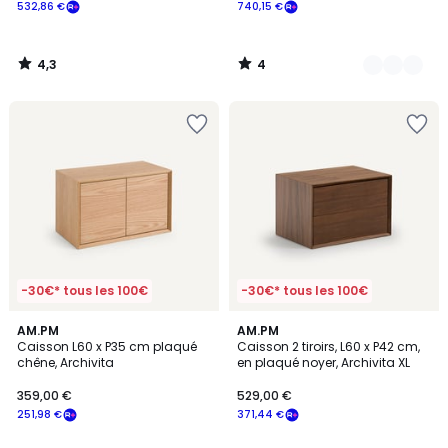
532,86 €
740,15 €
4,3
4
/
/
5
5
-30€* tous les 100€
-30€* tous les 100€
2,5
AM.PM
AM.PM
/ 5
Caisson L60 x P35 cm plaqué
Caisson 2 tiroirs, L60 x P42 cm,
chêne, Archivita
en plaqué noyer, Archivita XL
359,00 €
529,00 €
251,98 €
371,44 €