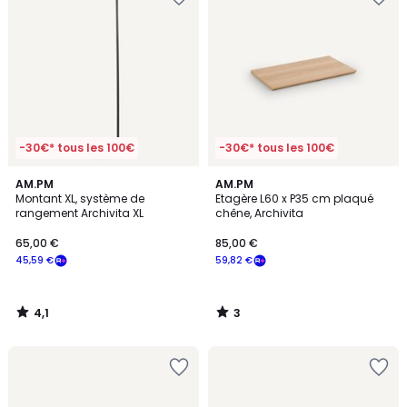
-30€* tous les 100€
-30€* tous les 100€
4,1
3
AM.PM
AM.PM
/ 5
/
Montant XL, système de
Etagère L60 x P35 cm plaqué
5
rangement Archivita XL
chêne, Archivita
65,00 €
85,00 €
45,59 €
59,82 €
4,1
3
/
/
5
5