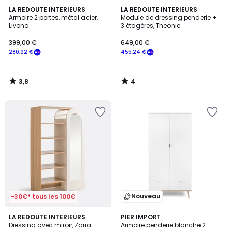
3,8
4
LA REDOUTE INTERIEURS
LA REDOUTE INTERIEURS
/ 5
/
Armoire 2 portes, métal acier,
Module de dressing penderie +
5
Livona
3 étagères, Theonie
399,00 €
649,00 €
280,92 €
455,24 €
3,8
4
/
/
5
5
Nouveau
-30€* tous les 100€
4
2
LA REDOUTE INTERIEURS
PIER IMPORT
/
Dressing avec miroir, Zaria
Armoire penderie blanche 2