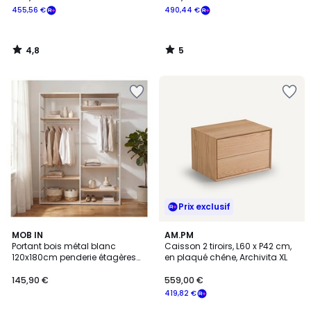
455,56 €
490,44 €
4,8
5
/
/
5
5
Prix exclusif
4
MOB IN
AM.PM
/
Portant bois métal blanc
Caisson 2 tiroirs, L60 x P42 cm,
5
120x180cm penderie étagères
en plaqué chêne, Archivita XL
SCALA
145,90 €
559,00 €
419,82 €