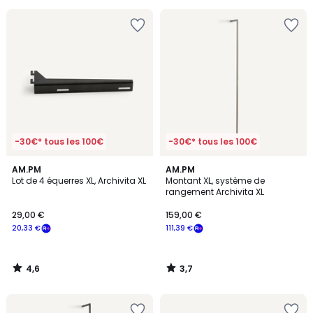
pour
payer
à
la
place
31,53
€.
-30€* tous les 100€
-30€* tous les 100€
4,6
3,7
AM.PM
AM.PM
/ 5
/ 5
Lot de 4 équerres XL, Archivita XL
Montant XL, système de
rangement Archivita XL
29,00 €
159,00 €
20,33 €
111,39 €
4,6
3,7
/
/
5
5