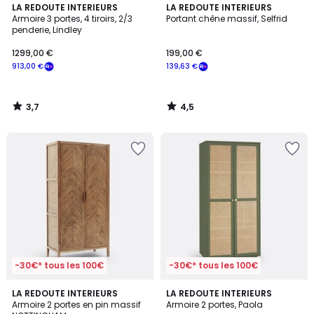
3,7
4,5
LA REDOUTE INTERIEURS
LA REDOUTE INTERIEURS
/ 5
/ 5
Armoire 3 portes, 4 tiroirs, 2/3
Portant chêne massif, Selfrid
penderie, Lindley
1299,00 €
199,00 €
913,00 €
139,63 €
3,7
4,5
/
/
5
5
-30€* tous les 100€
-30€* tous les 100€
4
3
LA REDOUTE INTERIEURS
2
LA REDOUTE INTERIEURS
/
/
Armoire 2 portes en pin massif
Armoire 2 portes, Paola
Couleurs