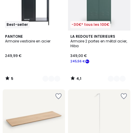
Best-seller
-30€* tous les 100€
5
4,1
4
PANTONE
6
LA REDOUTE INTERIEURS
/
/ 5
Armoire vestiaire en acier
Armoire 2 portes en métal acier,
Couleurs
Couleurs
5
Hiba
249,99 €
349,00 €
245,56 €
5
4,1
/
/
5
5