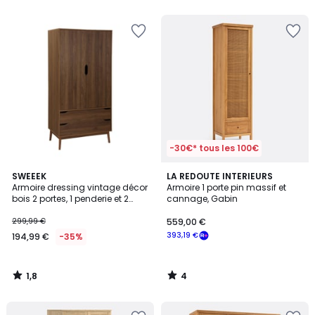
5
-30€* tous les 100€
1,8
4
SWEEEK
LA REDOUTE INTERIEURS
/
/
Armoire dressing vintage décor
Armoire 1 porte pin massif et
5
5
bois 2 portes, 1 penderie et 2
cannage, Gabin
tiroirs NEPAL
299,99 €
559,00 €
393,19 €
194,99 €
-35%
1,8
4
/
/
5
5