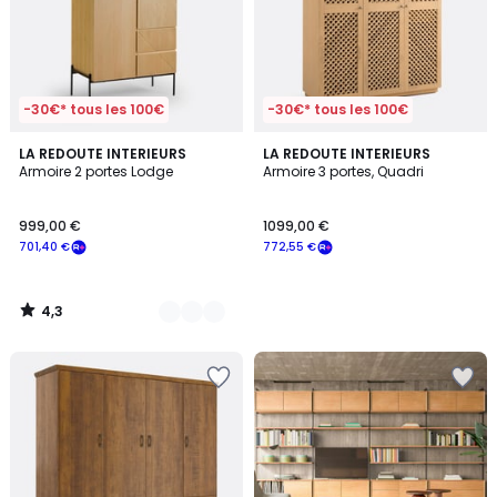
-30€* tous les 100€
-30€* tous les 100€
4,3
2
LA REDOUTE INTERIEURS
LA REDOUTE INTERIEURS
/ 5
Armoire 2 portes Lodge
Armoire 3 portes, Quadri
Couleurs
999,00 €
1099,00 €
701,40 €
772,55 €
4,3
/
5