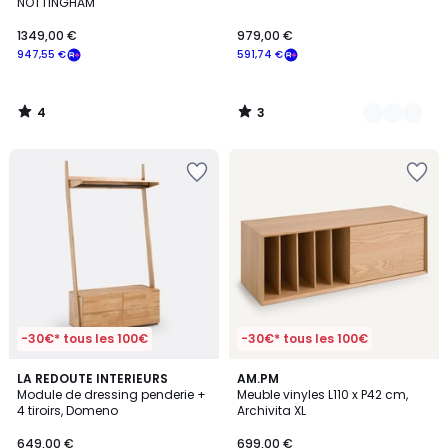
5
5
NOTTINGHAM
1349,00 €
979,00 €
947,55 €
591,74 €
4
3
/
/
5
5
-30€* tous les 100€
-30€* tous les 100€
4,8
5
LA REDOUTE INTERIEURS
AM.PM
/ 5
/
Module de dressing penderie +
Meuble vinyles L110 x P42 cm,
5
4 tiroirs, Domeno
Archivita XL
649,00 €
699,00 €