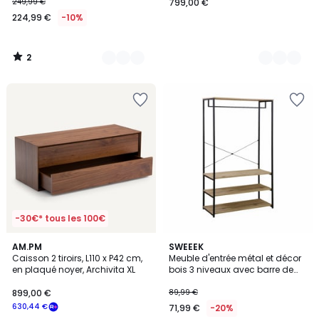
249,99 €
799,00 €
224,99 €
-10%
2
/
5
-30€* tous les 100€
4
4,9
AM.PM
SWEEEK
/
/ 5
Caisson 2 tiroirs, L110 x P42 cm,
Meuble d'entrée métal et décor
5
en plaqué noyer, Archivita XL
bois 3 niveaux avec barre de
penderie LOFT
899,00 €
89,99 €
630,44 €
71,99 €
-20%