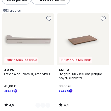
gauche
droite
553 articles
-30€* tous les 100€
-30€* tous les 100€
4,5
4,8
2
AM.PM
AM.PM
/ 5
/ 5
Lot de 4 équerres XL, Archivita XL
Etagère L60 x P35 cm plaqué
Couleurs
noyer, Archivita
45,00
45,00 €
99,00 €
€
31,53 €
69,62 €
souscrivez
à
notre
4,5
4,8
programme
/
/
5
5