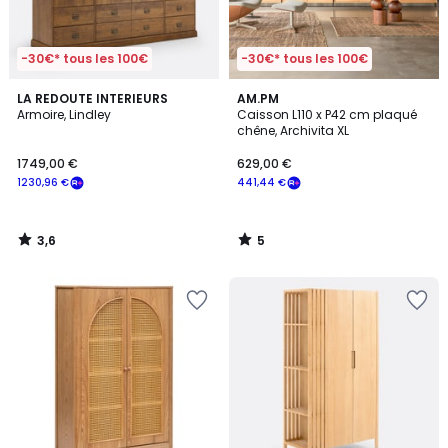
-30€* tous les 100€
-30€* tous les 100€
3,6
5
LA REDOUTE INTERIEURS
AM.PM
/ 5
/
Armoire, Lindley
Caisson L110 x P42 cm plaqué
5
chêne, Archivita XL
1749,00 €
629,00 €
1230,96 €
441,44 €
3,6
5
/
/
5
5