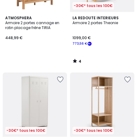
-30€* tous les 100€
4
ATMOSPHERA
LA REDOUTE INTERIEURS
/
Armoire 2 portes cannage en
Armoire 2 portes Theonie
5
rotin placage frêne TIRIA
448,99 €
1099,00 €
773,56 €
4
/
5
-30€* tous les 100€
-30€* tous les 100€