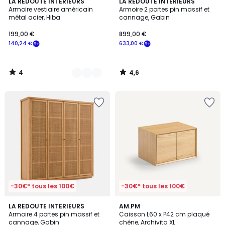
4
4,6
2
LA REDOUTE INTERIEURS
LA REDOUTE INTERIEURS
/
/ 5
Armoire vestiaire américain
Armoire 2 portes pin massif et
Couleurs
5
métal acier, Hiba
cannage, Gabin
199,00 €
899,00 €
140,24 €
633,00 €
4
4,6
/
/
5
5
-30€* tous les 100€
-30€* tous les 100€
3
5
LA REDOUTE INTERIEURS
AM.PM
/
/
Armoire 4 portes pin massif et
Caisson L60 x P42 cm plaqué
5
5
cannage, Gabin
chêne, Archivita XL