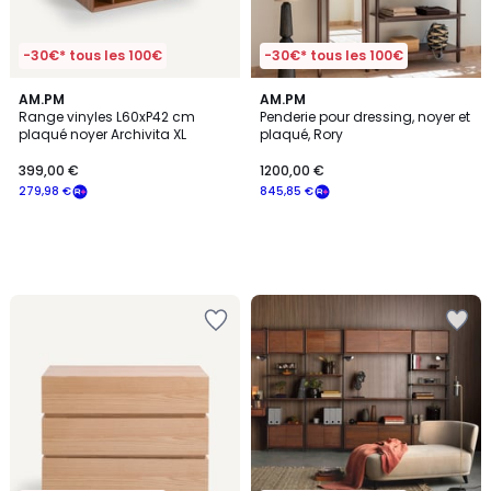
-30€* tous les 100€
-30€* tous les 100€
AM.PM
AM.PM
Range vinyles L60xP42 cm
Penderie pour dressing, noyer et
plaqué noyer Archivita XL
plaqué, Rory
399,00 €
1200,00 €
279,98 €
845,85 €