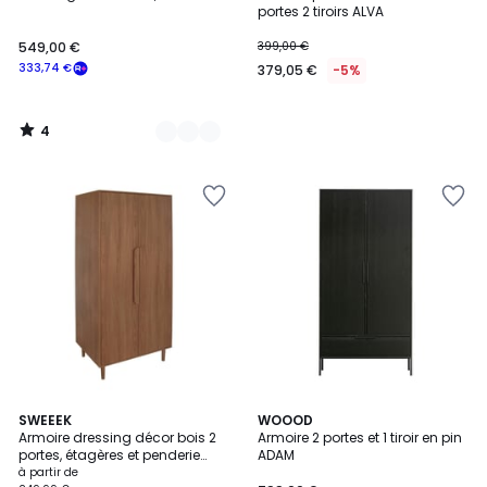
Couleurs
5
portes 2 tiroirs ALVA
549,00 €
399,00 €
333,74 €
379,05 €
-5%
4
/
5
2
2
SWEEEK
2
WOOOD
/
Armoire dressing décor bois 2
Armoire 2 portes et 1 tiroir en pin
Couleurs
Couleurs
5
portes, étagères et penderie
ADAM
JULIANA
à partir de