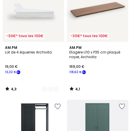
-30€* tous les 100€
-30€* tous les 100€
4,3
4,1
2
AM.PM
AM.PM
/ 5
/ 5
Lot de 4 équerres Archivita
Etagère L110 x P35 cm plaqué
Couleurs
noyer, Archivita
19,00 €
169,00 €
13,32 €
118,62 €
4,3
4,1
/
/
5
5