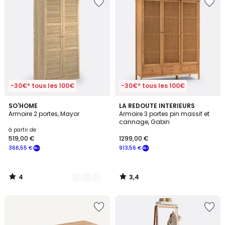
-30€* tous les 100€
-30€* tous les 100€
4
3,4
2
SO'HOME
LA REDOUTE INTERIEURS
/
/ 5
Armoire 2 portes, Mayor
Armoire 3 portes pin massif et
Couleurs
5
cannage, Gabin
à partir de
519,00 €
1299,00 €
366,55 €
913,56 €
4
3,4
/
/
5
5