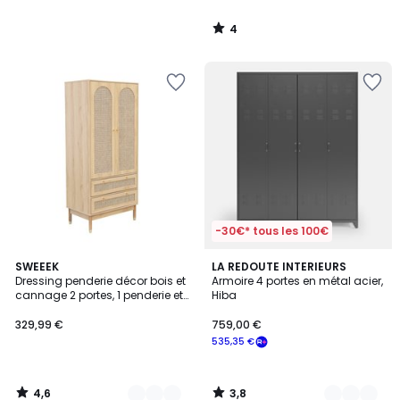
4
/
5
-30€* tous les 100€
4,6
3,8
2
SWEEEK
3
LA REDOUTE INTERIEURS
/ 5
/ 5
Dressing penderie décor bois et
Armoire 4 portes en métal acier,
Couleurs
Couleurs
cannage 2 portes, 1 penderie et
Hiba
2 tiroirs JUDITH
329,99 €
759,00 €
535,35 €
4,6
3,8
/
/