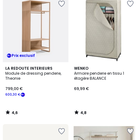
Prix exclusif
4,6
4,8
LA REDOUTE INTERIEURS
WENKO
/ 5
/ 5
Module de dressing penderie,
Armoire penderie en tissu 1
Theonie
étagère BALANCE
799,00 €
69,99 €
600,30 €
4,6
4,8
/
/
5
5