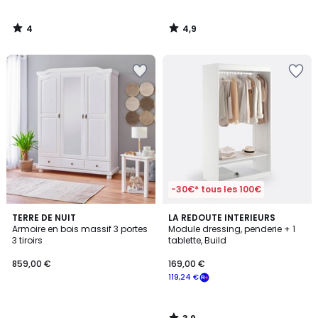
4
4,9
/
/
5
5
-30€* tous les 100€
3,9
TERRE DE NUIT
LA REDOUTE INTERIEURS
/ 5
Armoire en bois massif 3 portes
Module dressing, penderie + 1
3 tiroirs
tablette, Build
859,00 €
169,00 €
119,24 €