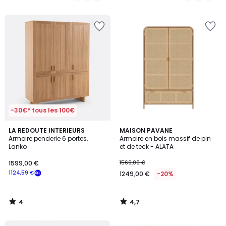
5
5
-30€* tous les 100€
4
4,7
LA REDOUTE INTERIEURS
MAISON PAVANE
/
/ 5
Armoire penderie 6 portes,
Armoire en bois massif de pin
5
Lanko
et de teck - ALATA
1599,00 €
1569,00 €
1124,59 €
1249,00 €
-20%
4
4,7
/
/
5
5