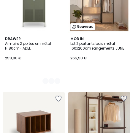
Nouveau
3
DRAWER
MOB IN
Armoire 2 portes en métal
Lot 2 portants bois métal
Couleurs
H180cm- ADEL
160x200cm rangements JUNE
299,00 €
265,90 €