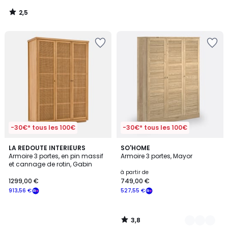
2,5
/
5
-30€* tous les 100€
-30€* tous les 100€
3,8
LA REDOUTE INTERIEURS
2
SO'HOME
/ 5
Armoire 3 portes, en pin massif
Armoire 3 portes, Mayor
Couleurs
et cannage de rotin, Gabin
à partir de
1299,00 €
749,00 €
913,56 €
527,55 €
3,8
/