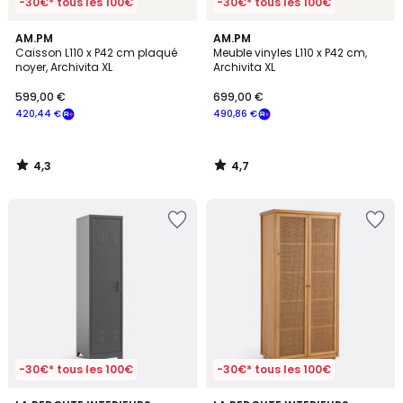
-30€* tous les 100€
-30€* tous les 100€
4,3
4,7
AM.PM
AM.PM
/ 5
/ 5
Caisson L110 x P42 cm plaqué
Meuble vinyles L110 x P42 cm,
noyer, Archivita XL
Archivita XL
599,00 €
699,00 €
420,44 €
490,86 €
4,3
4,7
/
/
5
5
-30€* tous les 100€
-30€* tous les 100€