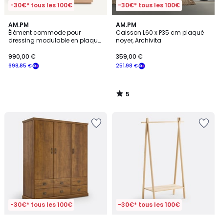
-30€* tous les 100€
-30€* tous les 100€
5
AM.PM
AM.PM
/
Élément commode pour
Caisson L60 x P35 cm plaqué
5
dressing modulable en plaqué
noyer, Archivita
chêne, EVORIA
990,00 €
359,00 €
698,85 €
251,98 €
5
/
5
-30€* tous les 100€
-30€* tous les 100€