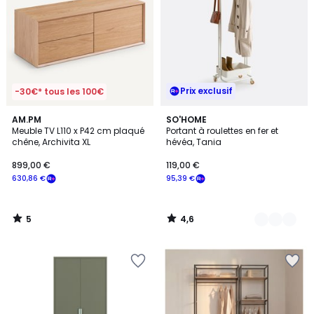
Prix exclusif
-30€* tous les 100€
5
4,6
AM.PM
3
SO'HOME
/
/ 5
Meuble TV L110 x P42 cm plaqué
Portant à roulettes en fer et
Couleurs
5
chêne, Archivita XL
hévéa, Tania
899,00 €
119,00 €
630,86 €
95,39 €
5
4,6
/
/
5
5