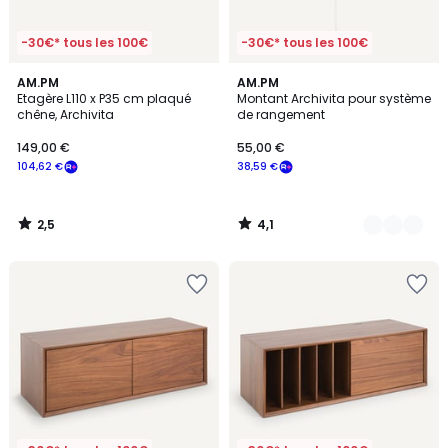
-30€* tous les 100€
-30€* tous les 100€
2,5
4,1
AM.PM
2
AM.PM
/ 5
/ 5
Etagère L110 x P35 cm plaqué
Montant Archivita pour système
Couleurs
chêne, Archivita
de rangement
149,00 €
55,00 €
104,62 €
38,59 €
2,5
4,1
/
/
5
5