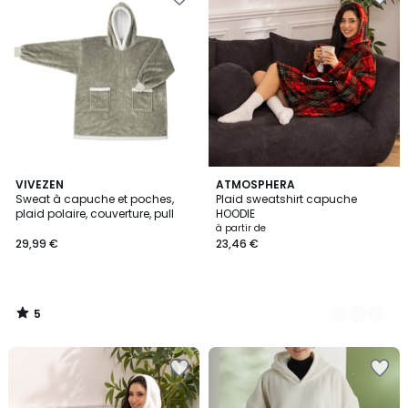
5
VIVEZEN
5
ATMOSPHERA
/
Sweat à capuche et poches,
Plaid sweatshirt capuche
Couleurs
5
plaid polaire, couverture, pull
HOODIE
à partir de
29,99 €
23,46 €
5
/
5