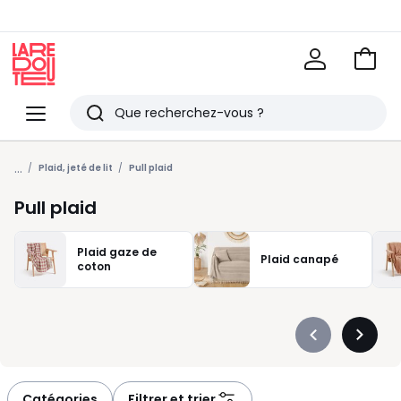
Voir
mon
La
panie
Redoute
Menu
Rechercher
Derniers
...
articles
Plaid, jeté de lit
Pull plaid
vus
Pull plaid
Plaid gaze de
Plaid canapé
coton
Précédent
Suivan
-
-
défiler
défiler
à
à
Catégories
Filtrer et trier