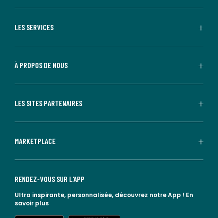
LES SERVICES
À PROPOS DE NOUS
LES SITES PARTENAIRES
MARKETPLACE
RENDEZ-VOUS SUR L'APP
Ultra inspirante, personnalisée, découvrez notre App !
En
savoir plus
lien vers l'app store
lien vers google play