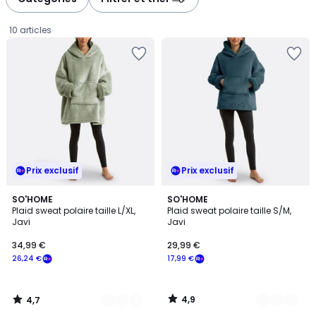
gauche
droite
10 articles
Prix exclusif
Prix exclusif
4,7
4,9
9
SO'HOME
9
SO'HOME
/ 5
/ 5
Plaid sweat polaire taille L/XL,
Plaid sweat polaire taille S/M,
Couleurs
Couleurs
Javi
Javi
34,99
34,99 €
29,99 €
€
26,24 €
17,99 €
souscrivez
à
notre
4,9
4,7
programme
/
/
5