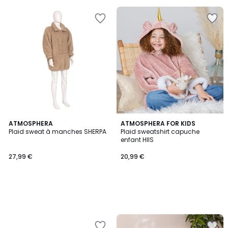
5
pour
payer
à
la
place
26,24
€.
ATMOSPHERA
ATMOSPHERA FOR KIDS
Plaid sweat à manches SHERPA
Plaid sweatshirt capuche
enfant HIIS
27,99 €
20,99 €