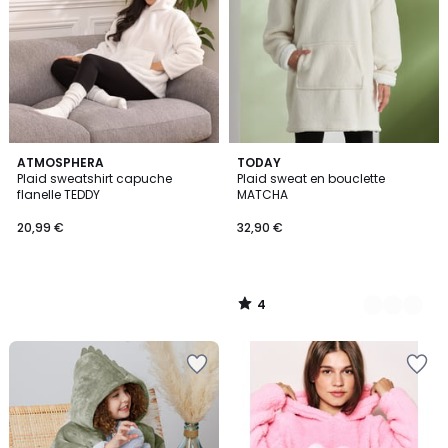
4
ATMOSPHERA
3
TODAY
/
Plaid sweatshirt capuche
Plaid sweat en bouclette
Couleurs
5
flanelle TEDDY
MATCHA
20,99 €
32,90 €
4
/
5