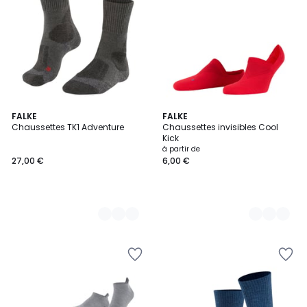
4
FALKE
11
FALKE
Chaussettes TK1 Adventure
Chaussettes invisibles Cool
Couleurs
Couleurs
Kick
à partir de
27,00 €
6,00 €