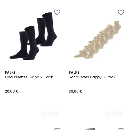
6
FALKE
7
FALKE
Chaussettes Swing 2-Pack
Socquettes Happy 6-Pack
Couleurs
Couleurs
20,00 €
36,00 €