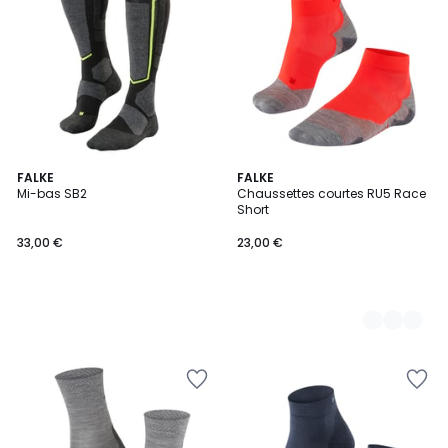
FALKE
4
FALKE
Mi-bas SB2
Chaussettes courtes RU5 Race
Couleurs
Short
33,00 €
23,00 €