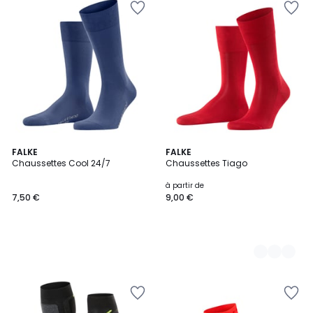
FALKE
2
FALKE
Chaussettes Cool 24/7
Chaussettes Tiago
Couleurs
à partir de
7,50 €
9,00 €