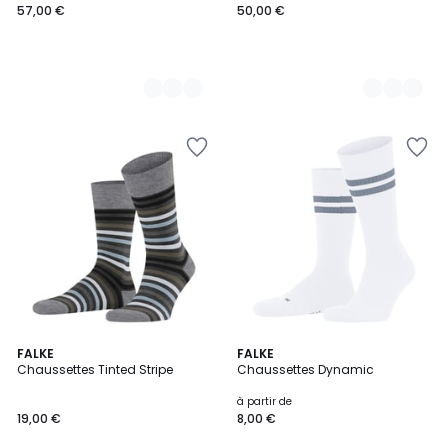
57,00 €
50,00 €
6
FALKE
12
FALKE
Chaussettes Tinted Stripe
Chaussettes Dynamic
Couleurs
Couleurs
à partir de
19,00 €
8,00 €