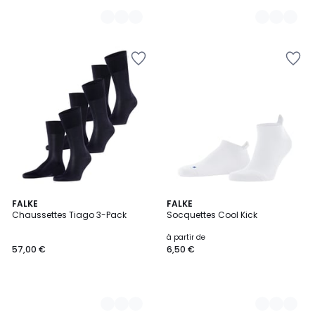
9,00
€.
3
FALKE
11
FALKE
Chaussettes Tiago 3-Pack
Socquettes Cool Kick
Couleurs
Couleurs
à partir de
57,00 €
6,50 €