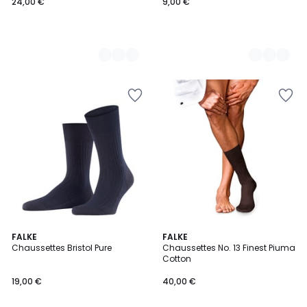
24,00 €
9,00 €
5
FALKE
8
FALKE
Chaussettes Bristol Pure
Chaussettes No. 13 Finest Piuma
Couleurs
Couleurs
Cotton
19,00 €
40,00 €