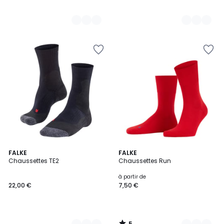
5
3
FALKE
14
FALKE
/
Chaussettes TE2
Chaussettes Run
Couleurs
Couleurs
5
à partir de
22,00 €
7,50 €
5