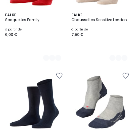
6
FALKE
10
FALKE
Socquettes Family
Chaussettes Sensitive London
Couleurs
Couleurs
à partir de
à partir de
6,00 €
7,50 €