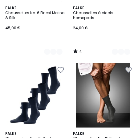
4
9
FALKE
7
FALKE
/
Chaussettes No. 6 Finest Merino
Chaussettes à picots
Couleurs
Couleurs
5
& Silk
Homepads
45,00 €
24,00 €
4
/
5
3
FALKE
FALKE