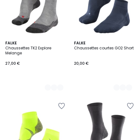
4
FALKE
4
FALKE
Chaussettes TK2 Explore
Chaussettes courtes GO2 Short
Couleurs
Couleurs
Melange
27,00 €
20,00 €