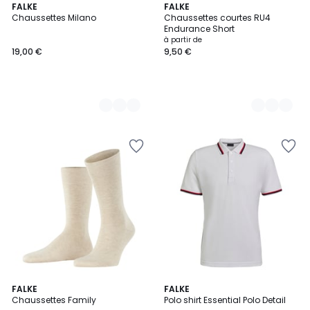
5
FALKE
11
FALKE
Chaussettes Milano
Chaussettes courtes RU4
Couleurs
Couleurs
Endurance Short
à partir de
19,00 €
9,50 €
14
FALKE
FALKE
Chaussettes Family
Polo shirt Essential Polo Detail
Couleurs