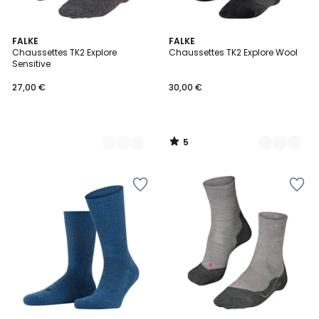
5
2
FALKE
5
FALKE
/
Chaussettes TK2 Explore
Chaussettes TK2 Explore Wool
Couleurs
Couleurs
5
Sensitive
27,00 €
30,00 €
5
/
5