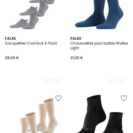
4
FALKE
11
FALKE
Socquettes Cool Kick 3-Pack
Chaussettes pour bottes Walkie
Couleurs
Couleurs
Light
39,00 €
21,00 €