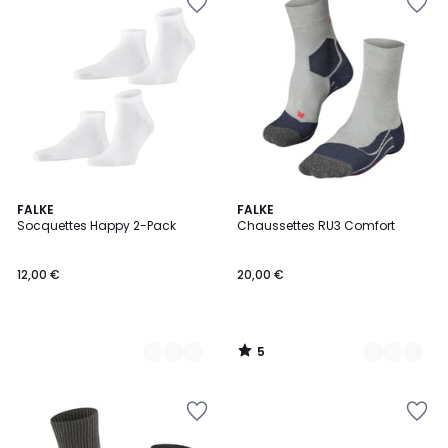
5
6
FALKE
3
FALKE
/
Socquettes Happy 2-Pack
Chaussettes RU3 Comfort
Couleurs
Couleurs
5
12,00 €
20,00 €
5
/
5