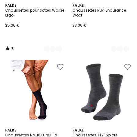
5
12
FALKE
2
FALKE
/
Chaussettes pour bottes Walkie
Chaussettes RU4 Endurance
Couleurs
Couleurs
5
Ergo
Wool
25,00 €
23,00 €
5
/
5
5
11
FALKE
7
FALKE
/
Chaussettes No. 10 Pure Fil d
Chaussettes TK2 Explore
Couleurs
Couleurs