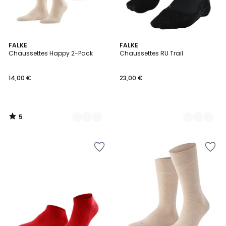
5
10
FALKE
4
FALKE
/
Chaussettes Happy 2-Pack
Chaussettes RU Trail
Couleurs
Couleurs
5
14,00 €
23,00 €
5
/
5