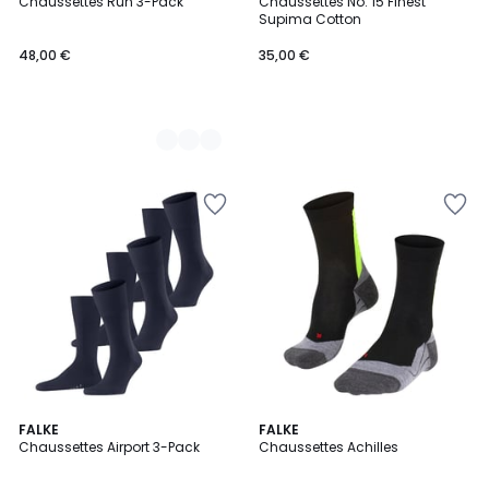
Chaussettes Run 3-Pack
Chaussettes No. 15 Finest
Couleurs
Supima Cotton
48,00 €
35,00 €
3
FALKE
2
FALKE
Chaussettes Airport 3-Pack
Chaussettes Achilles
Couleurs
Couleurs