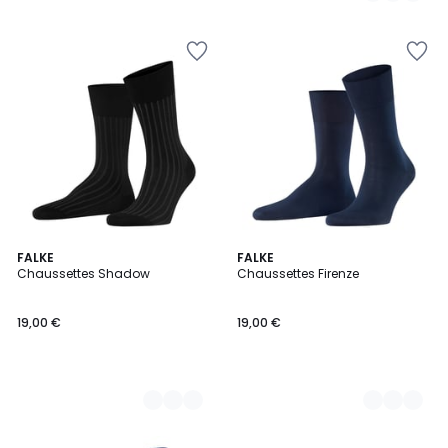
6
FALKE
5
FALKE
Chaussettes Shadow
Chaussettes Firenze
Couleurs
Couleurs
19,00 €
19,00 €