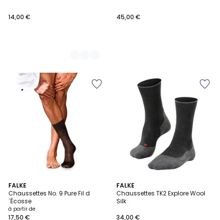
14,00 €
45,00 €
13
FALKE
2
FALKE
Chaussettes No. 9 Pure Fil d
Chaussettes TK2 Explore Wool
Couleurs
Couleurs
´Écosse
Silk
à partir de
17,50 €
34,00 €