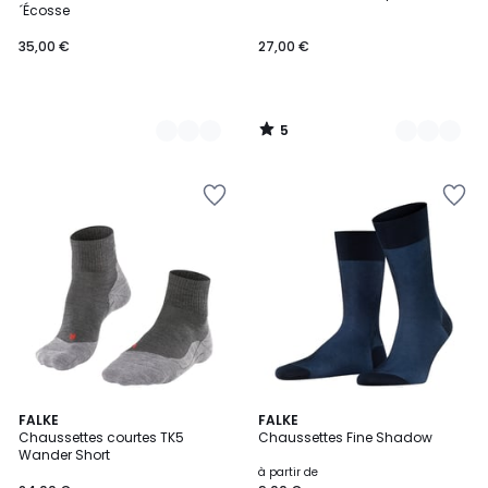
5
´Écosse
35,00 €
27,00 €
5
/
5
3
FALKE
7
FALKE
Chaussettes courtes TK5
Chaussettes Fine Shadow
Couleurs
Couleurs
Wander Short
à partir de