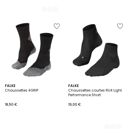
FALKE
3
FALKE
Chaussettes 4GRIP
Chaussettes courtes RU4 Light
Couleurs
Performance Short
18,50 €
19,00 €