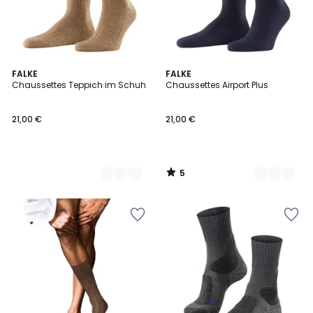
5
7
FALKE
8
FALKE
/
Chaussettes Teppich im Schuh
Chaussettes Airport Plus
Couleurs
Couleurs
5
21,00 €
21,00 €
5
/
5