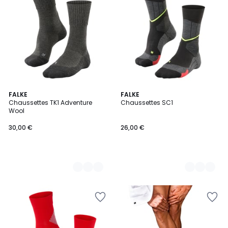
4
FALKE
2
FALKE
Chaussettes TK1 Adventure
Chaussettes SC1
Couleurs
Couleurs
Wool
30,00 €
26,00 €