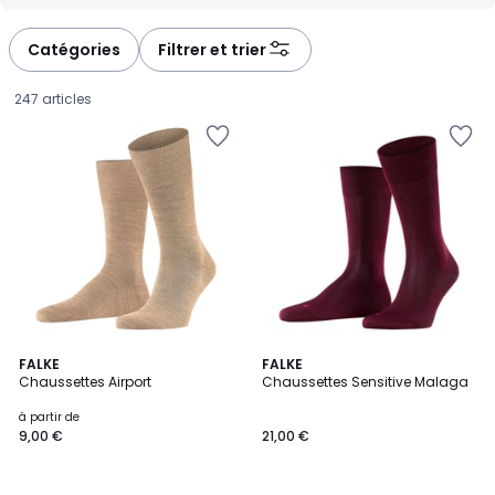
Catégories
Filtrer et trier
247 articles
23
FALKE
7
FALKE
Chaussettes Airport
Chaussettes Sensitive Malaga
Couleurs
Couleurs
Prix
à partir de
9,00 €
21,00 €
à
partir
de