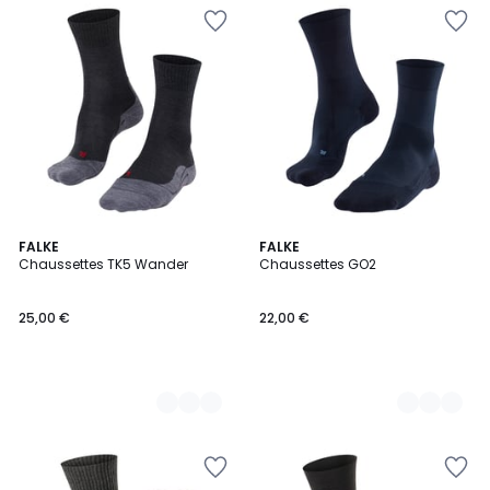
3
FALKE
4
FALKE
Chaussettes TK5 Wander
Chaussettes GO2
Couleurs
Couleurs
25,00 €
22,00 €