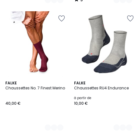
/
5
5
FALKE
11
FALKE
Chaussettes No. 7 Finest Merino
Chaussettes RU4 Endurance
Couleurs
Couleurs
à partir de
40,00 €
10,00 €