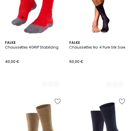
4
FALKE
2
FALKE
Chaussettes 4GRIP Stabilizing
Chaussettes No. 4 Pure Silk Soie
Couleurs
Couleurs
40,00 €
50,00 €