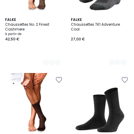
8
FALKE
3
FALKE
Chaussettes No. 2 Finest
Chaussettes TK1 Adventure
Couleurs
Couleurs
Cashmere
Cool
à partir de
42,50 €
27,00 €