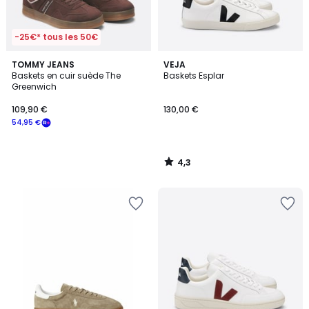
-25€* tous les 50€
4,3
TOMMY JEANS
VEJA
/ 5
Baskets en cuir suède The
Baskets Esplar
Greenwich
109,90 €
130,00 €
54,95 €
4,3
/
5