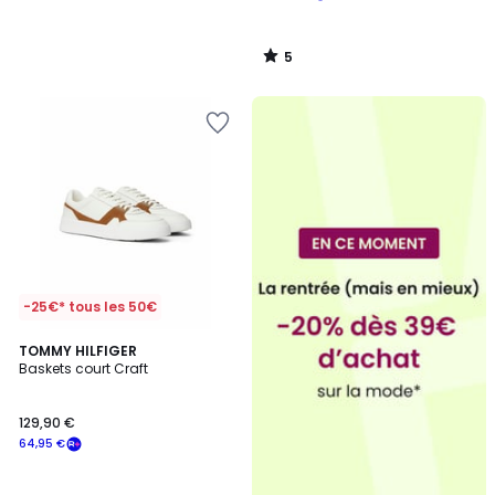
5
/
5
-25€* tous les 50€
TOMMY HILFIGER
Baskets court Craft
129,90 €
64,95 €