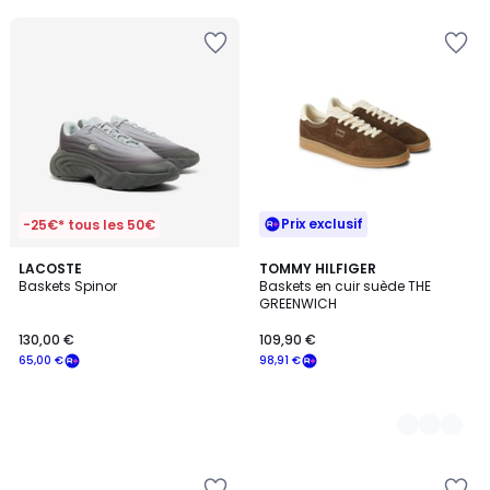
5
Prix exclusif
-25€* tous les 50€
LACOSTE
2
TOMMY HILFIGER
Baskets Spinor
Baskets en cuir suède THE
Couleurs
GREENWICH
130,00 €
109,90 €
65,00 €
98,91 €