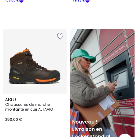
108,00 €
79,92 €
Nouveau
!
Livraison
en
Locker
Mondial
Relay
AIGLE
Chaussures de marche
montante en cuir ALTAVIO
250,00 €
Nouveau !
Livraison en
Locker Mondial