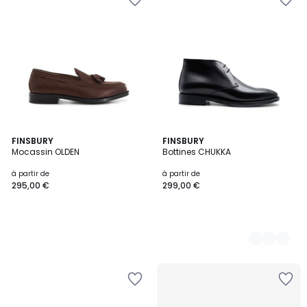
FINSBURY
2
FINSBURY
Mocassin OLDEN
Bottines CHUKKA
Couleurs
à partir de
à partir de
295,00 €
299,00 €