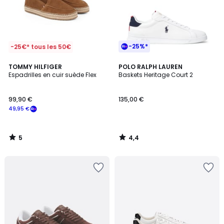
-25%*
-25€* tous les 50€
5
4,4
TOMMY HILFIGER
POLO RALPH LAUREN
/
/ 5
Espadrilles en cuir suède Flex
Baskets Heritage Court 2
5
99,90 €
135,00 €
49,95 €
5
4,4
/
/
5
5