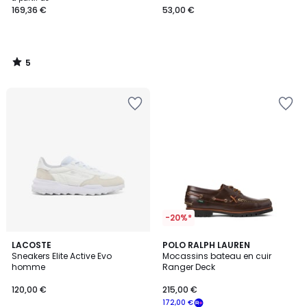
169,36 €
53,00 €
à
partir
de
169,36
5
€.
/
5
-20%*
5
LACOSTE
POLO RALPH LAUREN
/
Sneakers Elite Active Evo
Mocassins bateau en cuir
5
homme
Ranger Deck
120,00 €
215,00 €
172,00 €