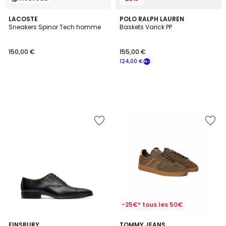
LACOSTE
POLO RALPH LAUREN
Sneakers Spinor Tech homme
Baskets Varick PP
150,00 €
155,00 €
124,00 €
-25€* tous les 50€
2
FINSBURY
TOMMY JEANS