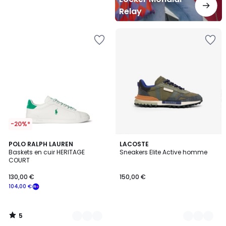
Relay
-20%*
5
2
POLO RALPH LAUREN
2
LACOSTE
/
Baskets en cuir HERITAGE
Sneakers Elite Active homme
Couleurs
Couleurs
5
COURT
130,00 €
150,00 €
104,00 €
5
/