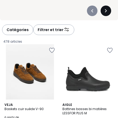
Précédent
Suivan
-
-
défiler
défiler
à
à
Catégories
Filtrer et trier
gauche
droite
478 articles
5
VEJA
AIGLE
/
Baskets cuir suède V-90
Bottines basses bi matières
5
LESSFOR PLUS M
Prix
à partir de