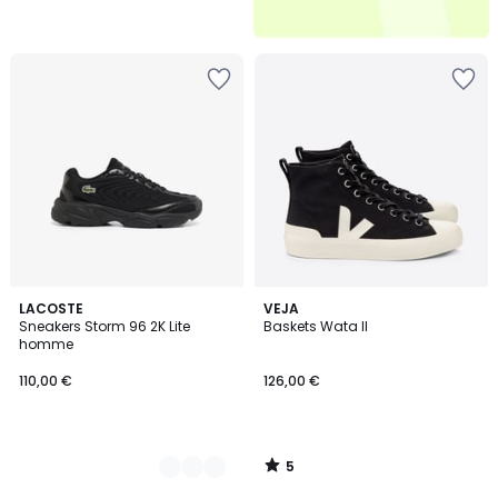
5
2
LACOSTE
VEJA
/
Sneakers Storm 96 2K Lite
Baskets Wata II
Couleurs
5
homme
110,00 €
126,00 €
5
/
5