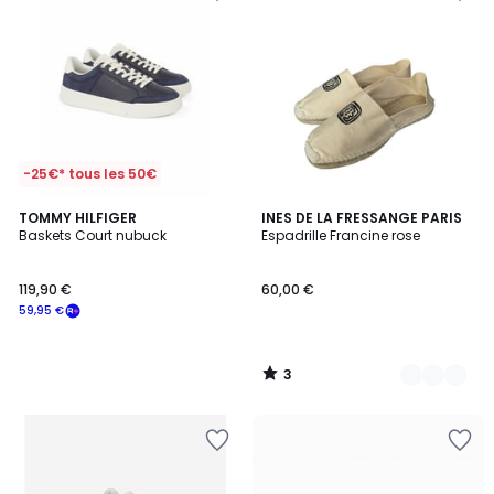
-25€* tous les 50€
3
TOMMY HILFIGER
3
INES DE LA FRESSANGE PARIS
/
Baskets Court nubuck
Espadrille Francine rose
Couleurs
5
119,90 €
60,00 €
59,95 €
3
/
5