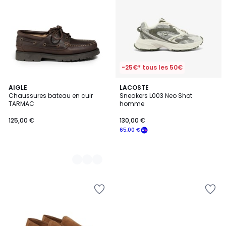
-25€* tous les 50€
2
AIGLE
LACOSTE
Chaussures bateau en cuir
Sneakers L003 Neo Shot
Couleurs
TARMAC
homme
125,00 €
130,00 €
65,00 €