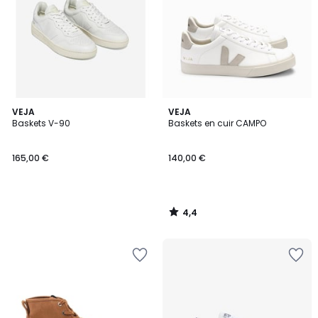
4,4
VEJA
VEJA
/ 5
Baskets V-90
Baskets en cuir CAMPO
165,00 €
140,00 €
4,4
/
5