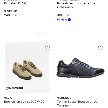
Richelieu PHAREL
Baskets en cuir suède The
Couleurs
Greenwich
à partir de
249,00 €
109,90 €
54,95 €
Nouveau
VEJA
VERSACE
Baskets en cuir suédé V-90
Tennis Basket Basses Linea
Tommy