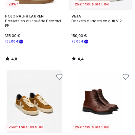
-20%*
-25€* tous les 50€
4,8
4,4
POLO RALPH LAUREN
VEJA
/ 5
/ 5
Baskets en cuir suède Bedford
Baskets à lacets en cuir V12
PP
135,00 €
150,00 €
108,00 €
75,00 €
4,8
4,4
/
/
5
5
-25€* tous les 50€
-25€* tous les 50€