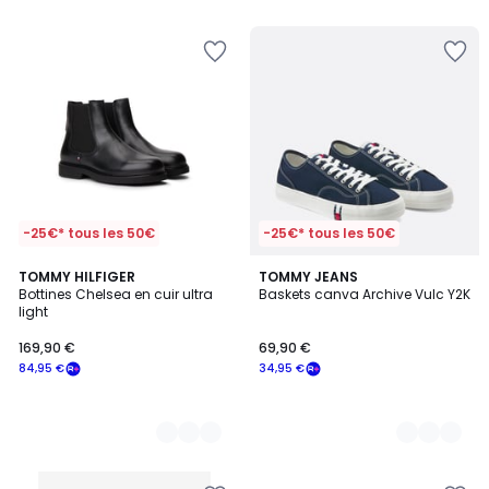
-25€* tous les 50€
-25€* tous les 50€
2
TOMMY HILFIGER
2
TOMMY JEANS
Bottines Chelsea en cuir ultra
Baskets canva Archive Vulc Y2K
Couleurs
Couleurs
light
169,90 €
69,90 €
84,95 €
34,95 €