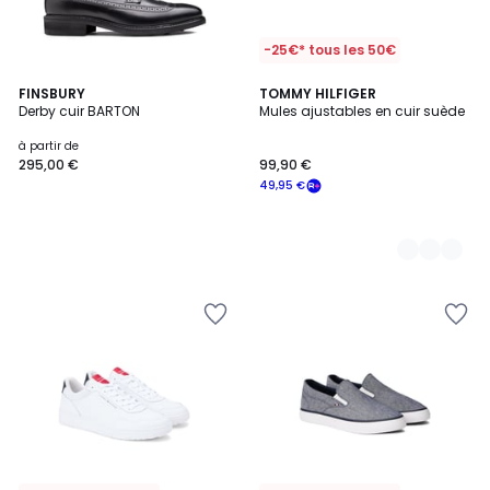
-25€* tous les 50€
FINSBURY
2
TOMMY HILFIGER
Derby cuir BARTON
Mules ajustables en cuir suède
Couleurs
à partir de
295,00 €
99,90 €
49,95 €