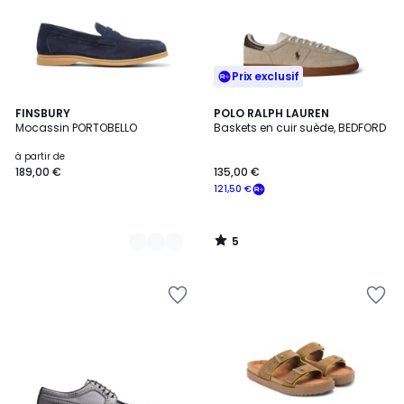
Prix exclusif
5
3
FINSBURY
POLO RALPH LAUREN
/
Mocassin PORTOBELLO
Baskets en cuir suède, BEDFORD
Couleurs
5
à partir de
189,00 €
135,00 €
121,50 €
5
/
5