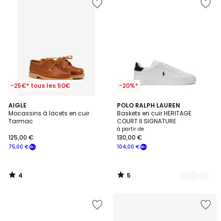
-25€* tous les 50€
-20%*
4
5
AIGLE
2
POLO RALPH LAUREN
/
/
Mocassins à lacets en cuir
Baskets en cuir HERITAGE
Couleurs
5
5
Tarmac
COURT II SIGNATURE
à partir de
125,00 €
130,00 €
75,00 €
104,00 €
4
5
/
/
5
5