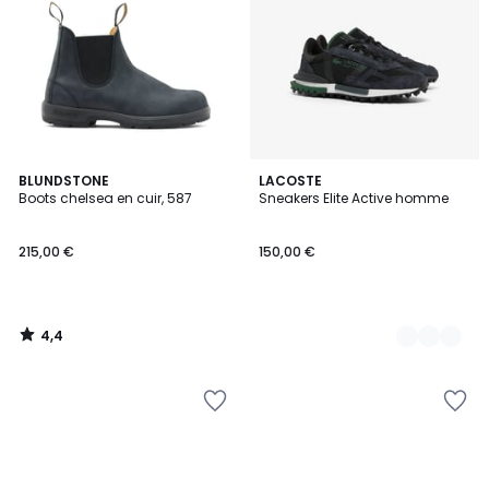
4,4
BLUNDSTONE
3
LACOSTE
/ 5
Boots chelsea en cuir, 587
Sneakers Elite Active homme
Couleurs
215,00 €
150,00 €
4,4
/
5