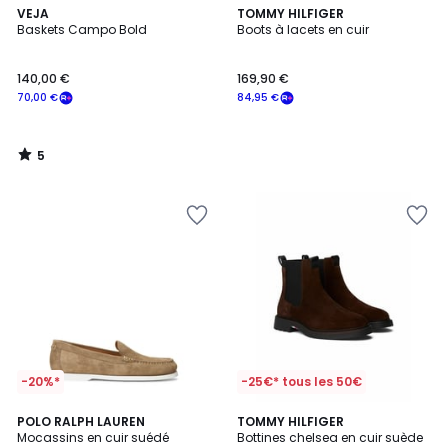
5
VEJA
TOMMY HILFIGER
/
Baskets Campo Bold
Boots à lacets en cuir
5
140,00 €
169,90 €
70,00 €
84,95 €
5
/
5
-20%*
-25€* tous les 50€
3,7
POLO RALPH LAUREN
TOMMY HILFIGER
/ 5
Mocassins en cuir suédé
Bottines chelsea en cuir suède