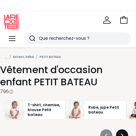
Voir
mon
La
panie
Redoute
Menu
Rechercher
Derniers
...
articles
Enfant, bébé
PETIT BATEAU
Vêtement d'occasion
vus
enfant PETIT BATEAU
796
T-shirt, chemise,
Robe, jupe Petit
blouse Petit
bateau
bateau