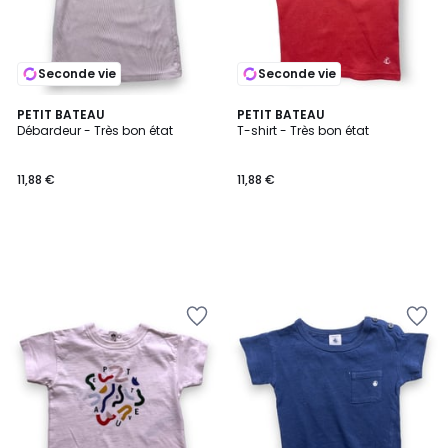
Seconde vie
Seconde vie
PETIT BATEAU
PETIT BATEAU
Débardeur - Très bon état
T-shirt - Très bon état
11,88 €
11,88 €