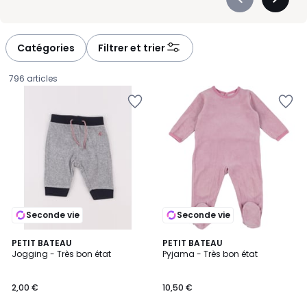
Précédent
Suivan
-
-
défiler
défiler
à
à
Catégories
Filtrer et trier
gauche
droite
796 articles
Seconde vie
Seconde vie
PETIT BATEAU
PETIT BATEAU
Jogging - Très bon état
Pyjama - Très bon état
2,00
2,00 €
10,50 €
€.