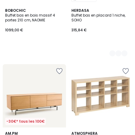
BOBOCHIC
6
HERDASA
Buffet bas en bois massif 4
Buffet bas en placard 1 niche,
Couleurs
portes 210 cm, NAOMIE
SOHO
1099,00 €
315,84 €
-30€* tous les 100€
AM.PM
ATMOSPHERA