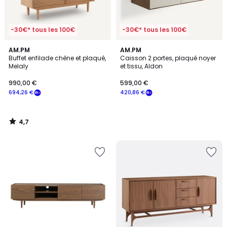
-30€* tous les 100€
-30€* tous les 100€
4,7
AM.PM
AM.PM
/ 5
Buffet enfilade chêne et plaqué,
Caisson 2 portes, plaqué noyer
Melaly
et tissu, Aldon
990,00 €
599,00 €
694,26 €
420,86 €
4,7
/
5