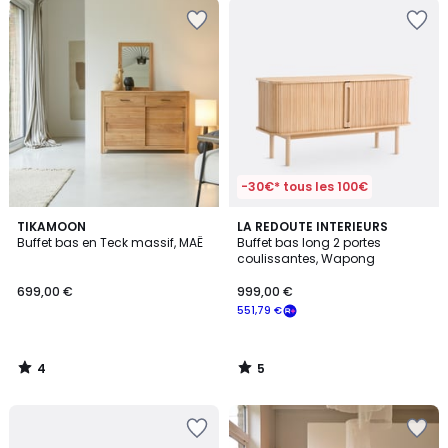
-30€* tous les 100€
4
5
TIKAMOON
LA REDOUTE INTERIEURS
/
/
Buffet bas en Teck massif, MAË
Buffet bas long 2 portes
5
5
coulissantes, Wapong
699,00 €
999,00 €
551,79 €
4
5
/
/
5
5