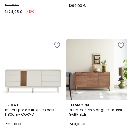
1499,00 €
1299,00 €
1424,05 €
-5%
3
3
TEULAT
TIKAMOON
/
Buffet 1 porte 6 tiroirs en bois
Buffet bas en Manguier massif,
Couleurs
5
L180cm- CORVO
GABRIELLE
729,00 €
749,00 €