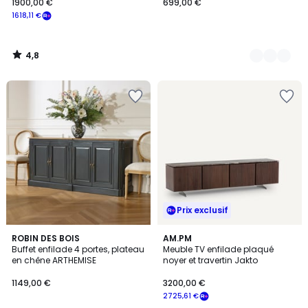
1900,00 €
699,00 €
1618,11 €
4,8
/
5
Prix exclusif
4,6
ROBIN DES BOIS
AM.PM
/ 5
Buffet enfilade 4 portes, plateau
Meuble TV enfilade plaqué
en chêne ARTHEMISE
noyer et travertin Jakto
1149,00 €
3200,00 €
2725,61 €