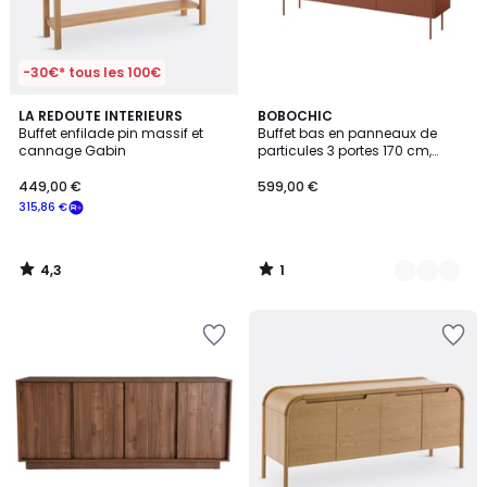
-30€* tous les 100€
4,3
1
LA REDOUTE INTERIEURS
4
BOBOCHIC
/ 5
/
Buffet enfilade pin massif et
Buffet bas en panneaux de
Couleurs
5
cannage Gabin
particules 3 portes 170 cm,
ATLAS
449,00 €
599,00 €
315,86 €
4,3
1
/
/
5
5