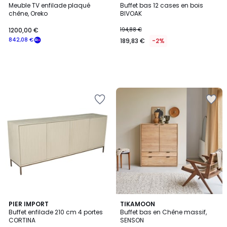
Meuble TV enfilade plaqué
Buffet bas 12 cases en bois
chêne, Oreko
BIVOAK
1200,00 €
194,88 €
842,08 €
189,83 €
-2%
PIER IMPORT
TIKAMOON
Buffet enfilade 210 cm 4 portes
Buffet bas en Chêne massif,
CORTINA
SENSON