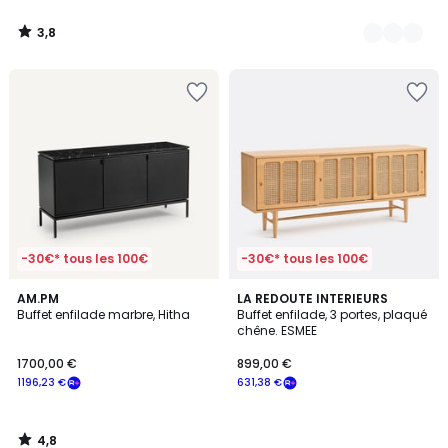
à
notre
3,8
programme
/
5
pour
payer
à
la
place
1542,10
€.
-30€* tous les 100€
-30€* tous les 100€
4,8
AM.PM
LA REDOUTE INTERIEURS
/ 5
Buffet enfilade marbre, Hitha
Buffet enfilade, 3 portes, plaqué
chêne. ESMEE
1700,00 €
899,00 €
1196,23 €
631,38 €
4,8
/