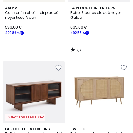
2,7
AM.PM
LA REDOUTE INTERIEURS
/ 5
Caisson 1 niche 1 tiroir plaqué
Buffet 3 portes plaqué noyer,
noyer tissu Aldon
Galdo
599,00 €
699,00 €
420,86 €
492,55 €
2,7
/
5
-30€* tous les 100€
5
4,4
LA REDOUTE INTERIEURS
SWEEEK