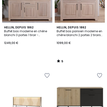
5
HELLIN, DEPUIS 1862
HELLIN, DEPUIS 1862
/
Buffet bas moderne en chêne
Buffet bas parisien moderne en
5
blanchi 3 portes 1 tiroir -
chêne blanchi 2 portes 2 tiroirs
BOSTON
- BOSTON
1249,00 €
1099,00 €
5
/
5