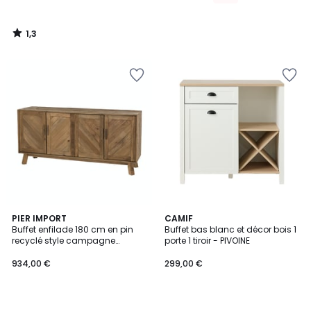
1,3
/
5
PIER IMPORT
CAMIF
Buffet enfilade 180 cm en pin
Buffet bas blanc et décor bois 1
recyclé style campagne
porte 1 tiroir - PIVOINE
DENVER
934,00 €
299,00 €