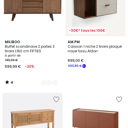
-30€* tous les 100€
4
2
MILIBOO
AM.PM
/
Buffet scandinave 2 portes 3
Caisson 1 niche 2 tiroirs plaqué
Couleurs
5
tiroirs L160 cm FIFTIES
noyer tissu Aldon
à partir de
749,99 €
699,00 €
490,86 €
599,99 €
-20%
4
/
5