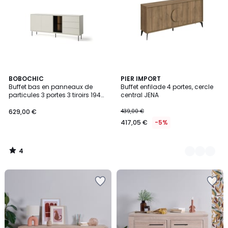
4
BOBOCHIC
2
PIER IMPORT
/
Buffet bas en panneaux de
Buffet enfilade 4 portes, cercle
Couleurs
5
particules 3 portes 3 tiroirs 194
central JENA
cm, ESPERA
629,00 €
439,00 €
417,05 €
-5%
4
/
5