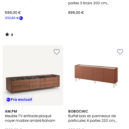
5
portes 3 tiroirs 200 cm,
BEAUBOURG
599,00 €
899,00 €
332,60 €
4
/
5
Prix exclusif
4,8
AM.PM
4
BOBOCHIC
/ 5
Meuble TV enfilade plaqué
Buffet bas en panneaux de
Couleurs
noyer marbre ambré Noham
particules 4 portes 220 cm,
ATLAS