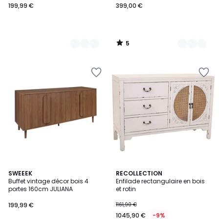
199,99 €
399,00 €
5
/
5
1,3
SWEEEK
RECOLLECTION
/
Buffet vintage décor bois 4
Enfilade rectangulaire en bois
5
portes 160cm JULIANA
et rotin
199,99 €
1161,90 €
1045,90 €
-9%