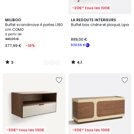
-30€* tous les 100€
3
4,1
2
MILIBOO
LA REDOUTE INTERIEURS
/
/ 5
Buffet scandinave 4 portes L180
Buffet bas chêne et plaqué, Lipa
Couleurs
5
cm COMO
à partir de
449,99 €
899,00 €
630,56 €
377,99 €
-16%
3
4,1
/
/
5
5
-30€* tous les 100€
-30€* tous les 100€