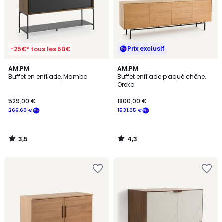
Prix exclusif
-25€* tous les 50€
3,5
4,3
AM.PM
AM.PM
/ 5
/ 5
Buffet en enfilade, Mambo
Buffet enfilade plaqué chêne,
Oreko
529,00 €
1800,00 €
266,60 €
1531,05 €
3,5
4,3
/
/
5
5