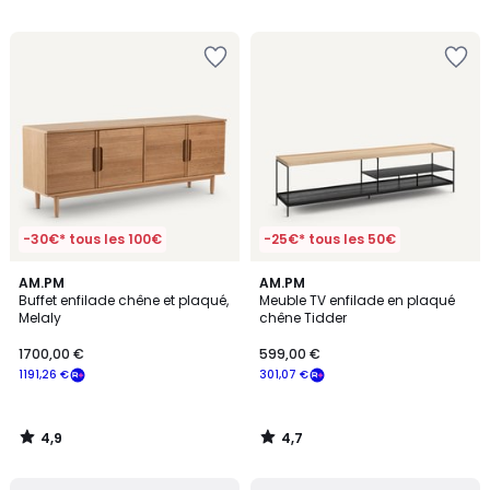
5
-30€* tous les 100€
-25€* tous les 50€
4,9
4,7
AM.PM
AM.PM
/ 5
/ 5
Buffet enfilade chêne et plaqué,
Meuble TV enfilade en plaqué
Melaly
chêne Tidder
1700,00 €
599,00 €
1191,26 €
301,07 €
4,9
4,7
/
/
5
5