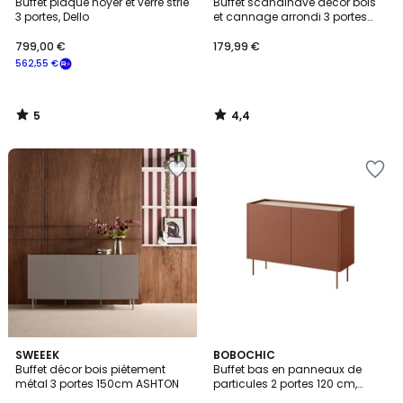
/
/ 5
Buffet plaqué noyer et verre strié
Buffet scandinave décor bois
5
3 portes, Dello
et cannage arrondi 3 portes
120cm EVA
799,00 €
179,99 €
562,55 €
5
4,4
/
/
5
5
5
2
SWEEEK
4
BOBOCHIC
/
Buffet décor bois piétement
Buffet bas en panneaux de
Couleurs
Couleurs
5
métal 3 portes 150cm ASHTON
particules 2 portes 120 cm,
ATLAS