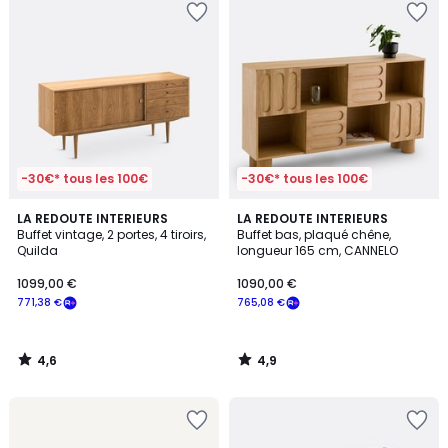
-30€* tous les 100€
-30€* tous les 100€
4,6
4,9
LA REDOUTE INTERIEURS
LA REDOUTE INTERIEURS
/ 5
/ 5
Buffet vintage, 2 portes, 4 tiroirs,
Buffet bas, plaqué chêne,
Quilda
longueur 165 cm, CANNELO
1099,00 €
1090,00 €
771,38 €
765,08 €
4,6
4,9
/
/
5
5