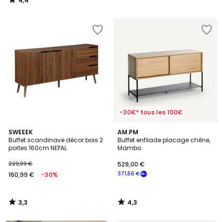
4,4
/
5
-30€* tous les 100€
3,3
4,3
SWEEEK
AM.PM
/ 5
/ 5
Buffet scandinave décor bois 2
Buffet enfilade placage chêne,
portes 160cm NEPAL
Mambo
229,99 €
529,00 €
371,56 €
160,99 €
-30%
3,3
4,3
/
/
5
5