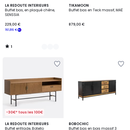
1
2
LA REDOUTE INTERIEURS
TIKAMOON
/
Buffet bas, en plaqué chêne,
Buffet bas en Teck massif, MAË
Couleurs
5
SENSSIA
229,00 €
879,00 €
161,86 €
1
/
5
-30€* tous les 100€
4
LA REDOUTE INTERIEURS
BOBOCHIC
/
Buffet enfilade, Botello
Buffet bas en bois massif 3