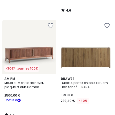
4,6
/
5
-30€* tous les 100€
4,4
AM.PM
DRAWER
/ 5
Meuble TV enfilade noyer,
Buffet 4 portes en bois L180cm-
plaqué et cuir, Liamca
Bois foncé- ENARA
2500,00 €
399,00 €
1752,10 €
239,40 €
-40%