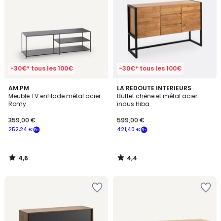
-30€* tous les 100€
-30€* tous les 100€
4,6
4,4
AM.PM
LA REDOUTE INTERIEURS
/ 5
/ 5
Meuble TV enfilade métal acier
Buffet chêne et métal acier
Romy
indus Hiba
359,00 €
599,00 €
252,24 €
421,40 €
4,6
4,4
/
/
5
5