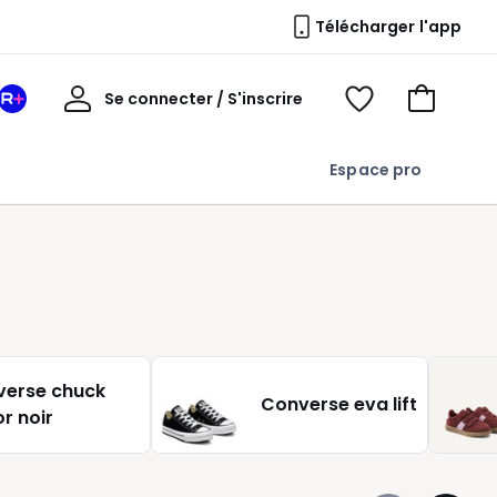
Télécharger l'app
Mon
Se connecter / S'inscrire
Mon
Voir
Voir
compte
espace
mes
mon
La
favoris
panier
Espace pro
Redoute
+
verse chuck
Converse eva lift
or noir