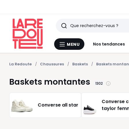
Rechercher
Derniers
Nos tendances
MENU
Menu
articles
La
Redoute
vus
La Redoute
Chaussures
Baskets
Baskets montan
Baskets montantes
1302
Converse 
Converse all star
taylor fem