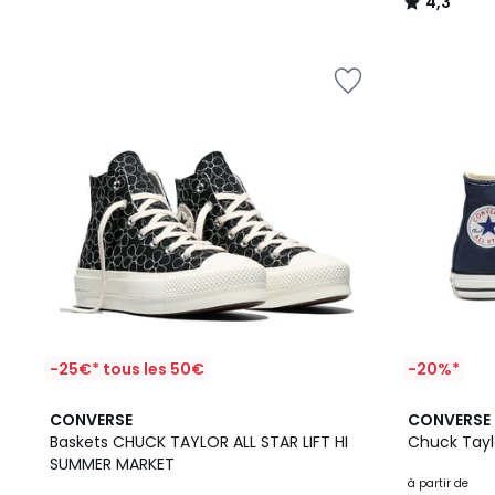
4,3
/
5
-25€* tous les 50€
-20%*
5
6
4,8
CONVERSE
CONVERSE
/
Couleurs
/ 5
Baskets CHUCK TAYLOR ALL STAR LIFT HI
Chuck Taylo
5
SUMMER MARKET
à partir de