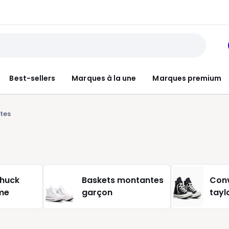
Best-sellers
Marques à la une
Marques premium
tes
chuck
Baskets montantes
Con
me
garçon
tayl