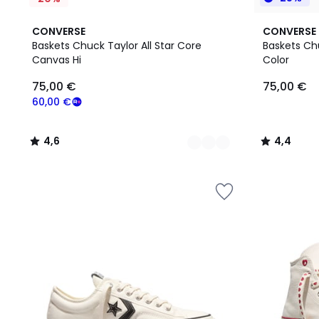
7
4,6
13
4,4
CONVERSE
CONVERSE
Couleurs
/ 5
Couleurs
/ 5
Baskets Chuck Taylor All Star Core
Baskets Chu
Canvas Hi
Color
75,00
75,00 €
75,00 €
€
souscrivez
60,00 €
à
notre
4,6
4,4
programme
/
/
pour
5
5
payer
à
la
place
60,00
€.