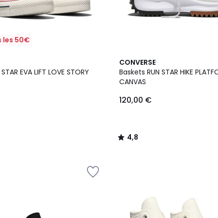
 les 50€
2
4,8
CONVERSE
Couleurs
/ 5
L STAR EVA LIFT LOVE STORY
Baskets RUN STAR HIKE PLAT
CANVAS
120,00 €
4,8
/
5