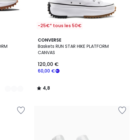
-25€* tous les 50€
4,8
CONVERSE
/ 5
FORM
Baskets RUN STAR HIKE PLATFORM
CANVAS
120,00 €
60,00 €
4,8
/
5