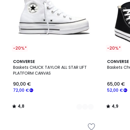
-20%*
-20%*
2
4,8
4,9
CONVERSE
CONVERSE
Couleurs
/ 5
/ 5
Baskets CHUCK TAYLOR ALL STAR LIFT
Baskets Chu
PLATFORM CANVAS
90,00 €
65,00 €
72,00 €
52,00 €
4,8
4,9
/
/
5
5