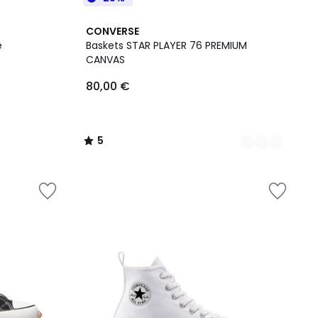
2
5
CONVERSE
Couleurs
/
e
Baskets STAR PLAYER 76 PREMIUM
5
CANVAS
80,00 €
5
/
5