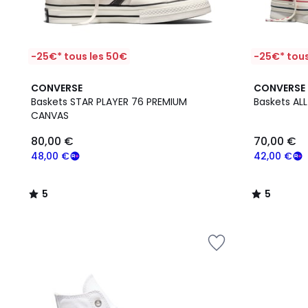
-25€* tous les 50€
-25€* tous
5
5
CONVERSE
CONVERSE
/
/
Baskets STAR PLAYER 76 PREMIUM
Baskets AL
5
5
CANVAS
80,00 €
70,00 €
48,00 €
42,00 €
5
5
/
/
5
5