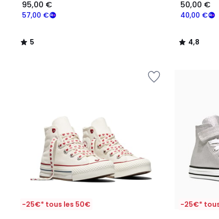
95,00 €
50,00 €
57,00 €
40,00 €
5
4,8
/
/
5
5
-25€* tous les 50€
-25€* tous