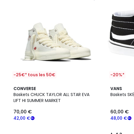
-25€* tous les 50€
-20%*
4,3
CONVERSE
VANS
/ 5
Baskets CHUCK TAYLOR ALL STAR EVA
Baskets SK
LIFT HI SUMMER MARKET
70,00 €
60,00 €
42,00 €
48,00 €