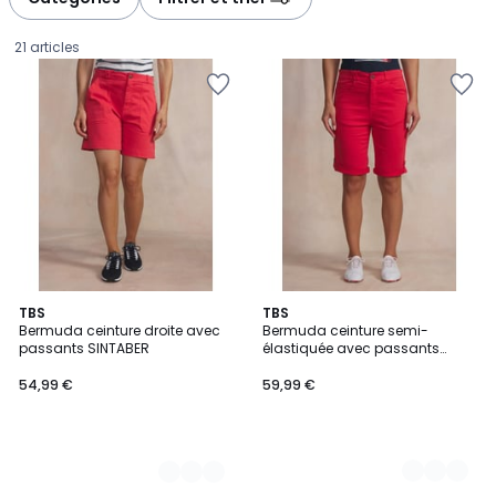
gauche
droite
21 articles
5
TBS
4
TBS
Bermuda ceinture droite avec
Bermuda ceinture semi-
Couleurs
Couleurs
passants SINTABER
élastiquée avec passants
54,99
SINTAMID
54,99 €
59,99 €
€.