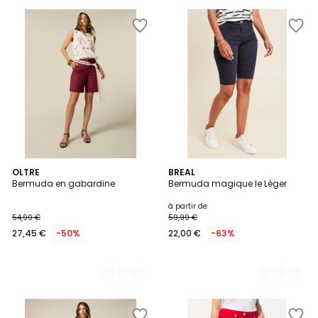
3
OLTRE
4
BREAL
Bermuda en gabardine
Bermuda magique le Léger
Couleurs
Couleurs
à partir de
54,90 €
59,99 €
27,45 €
-50%
22,00 €
-63%