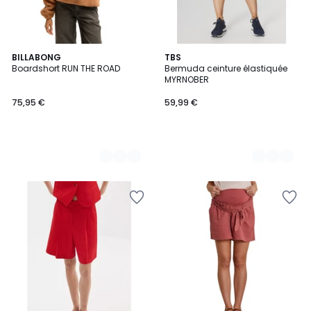
5
BILLABONG
4
TBS
Boardshort RUN THE ROAD
Bermuda ceinture élastiquée
Couleurs
Couleurs
MYRNOBER
75,95 €
59,99 €