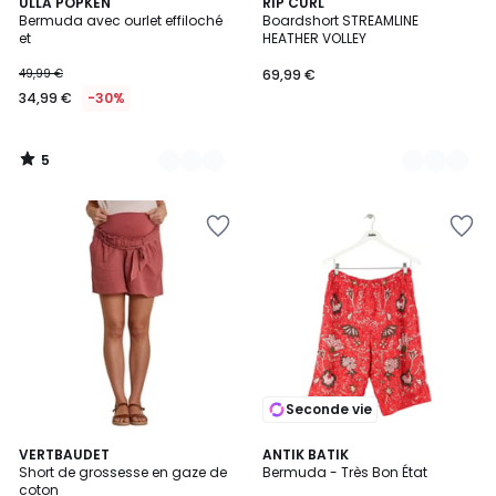
5
5
ULLA POPKEN
2
RIP CURL
/
Bermuda avec ourlet effiloché
Boardshort STREAMLINE
Couleurs
Couleurs
5
et
HEATHER VOLLEY
49,99 €
69,99 €
34,99 €
-30%
5
/
5
Seconde vie
VERTBAUDET
ANTIK BATIK
Short de grossesse en gaze de
Bermuda - Très Bon État
coton