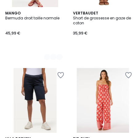
2
MANGO
VERTBAUDET
Bermuda droit taille normale
Short de grossesse en gaze de
Couleurs
coton
45,99 €
35,99 €