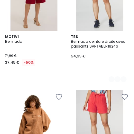
MOTIVI
3
TBS
Bermuda
Bermuda ceinture droite avec
Couleurs
passants SANTABER19246
74,90 €
54,99 €
37,45 €
-50%