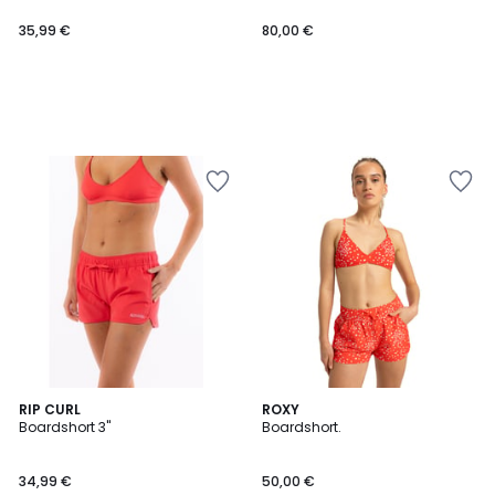
35,99 €
80,00 €
3
RIP CURL
ROXY
Boardshort 3"
Boardshort.
Couleurs
34,99 €
50,00 €