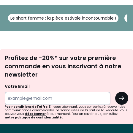
Le short femme : la pièce estivale incontournable !
Id
Inscription
Profitez de -20%* sur votre première
newsletter
commande en vous inscrivant à notre
newsletter
Votre Email
OK
*Voir conditions de l'offre
. En vous abonnant, vous consentez à recevoir des
communications commerciales personnalisées de la part de La Redoute. Vous
pouvez vous
désabonner
à tout moment. Pour en savoir plus, consultez
notre politique de confidentialité.