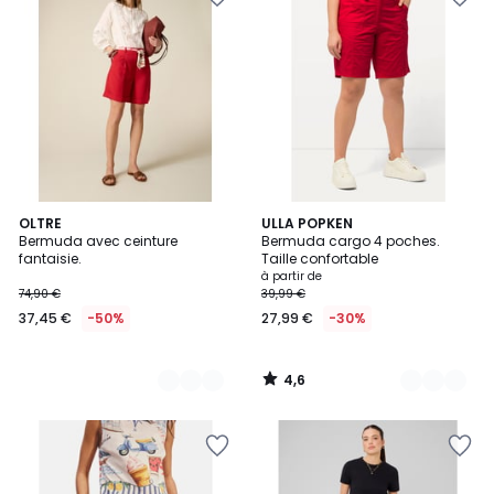
4,6
3
OLTRE
17
ULLA POPKEN
/ 5
Bermuda avec ceinture
Bermuda cargo 4 poches.
Couleurs
Couleurs
fantaisie.
Taille confortable
à partir de
74,90 €
39,99 €
37,45 €
-50%
27,99 €
-30%
4,6
/
5