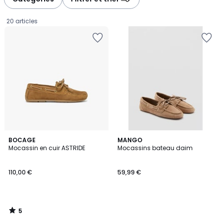
gauche
droite
20 articles
5
BOCAGE
MANGO
/
Mocassin en cuir ASTRIDE
Mocassins bateau daim
5
110,00
110,00 €
59,99 €
€.
5
/