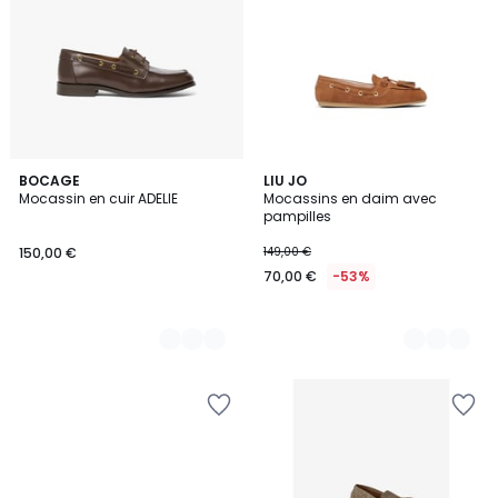
2
BOCAGE
3
LIU JO
Mocassin en cuir ADELIE
Mocassins en daim avec
Couleurs
Couleurs
pampilles
150,00 €
149,00 €
70,00 €
-53%