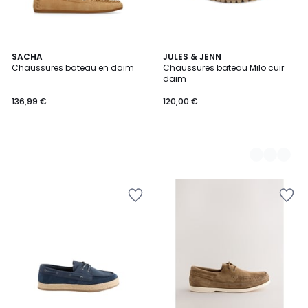
SACHA
3
JULES & JENN
Chaussures bateau en daim
Chaussures bateau Milo cuir
Couleurs
daim
136,99 €
120,00 €