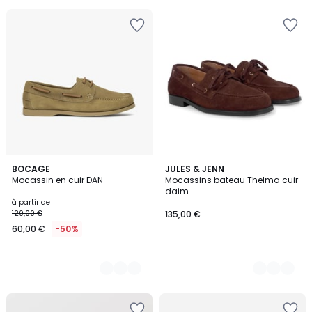
5
3
BOCAGE
2
JULES & JENN
Mocassin en cuir DAN
Mocassins bateau Thelma cuir
Couleurs
Couleurs
daim
à partir de
120,00 €
135,00 €
60,00 €
-50%