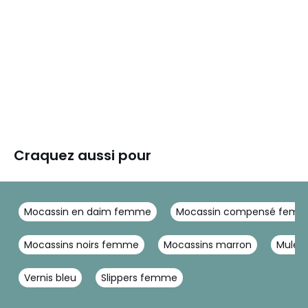
Craquez aussi pour
Mocassin en daim femme
Mocassin compensé fem
Mocassins noirs femme
Mocassins marron
Mule 
Vernis bleu
Slippers femme