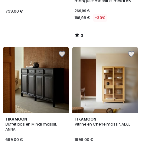
5
manguier massif et métal 65
cm (lot de 2) RUNKO
799,00 €
269,99 €
188,99 €
-30%
3
/
5
TIKAMOON
TIKAMOON
Buffet bas en Mindi massif,
Vitrine en Chêne massif, ADEL
ANNA
699,00 €
1999,00 €