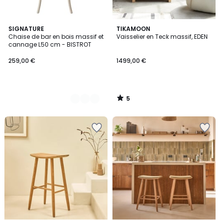
5
2
SIGNATURE
TIKAMOON
/
Chaise de bar en bois massif et
Vaisselier en Teck massif, EDEN
Couleurs
5
cannage L50 cm - BISTROT
259,00 €
1499,00 €
5
/
5