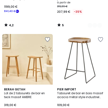
velours texturé terracotta et bois
à partir de
hêtre massif H65 cm (lot de 2)
1199,00 €
319,99 €
HASTA
841,40 €
207,99 €
-35%
4,2
5
/
/
5
5
3,4
BERAH GETAH
PIER IMPORT
/ 5
Lot de 2 tabourets de bar en
Tabouret de bar en bois massif
teck massif AMBRE
acacia métal style industriel
TRIBECA
319,00 €
109,00 €