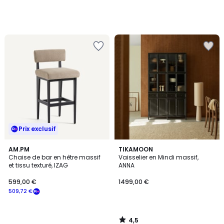
Prix exclusif
4,5
AM.PM
TIKAMOON
/ 5
Chaise de bar en hêtre massif
Vaisselier en Mindi massif,
et tissu texturé, IZAG
ANNA
599,00 €
1499,00 €
509,72 €
4,5
/