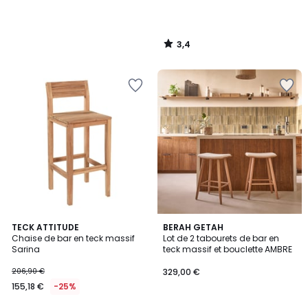
3,4
/
5
TECK ATTITUDE
BERAH GETAH
Chaise de bar en teck massif
Lot de 2 tabourets de bar en
Sarina
teck massif et bouclette AMBRE
206,90 €
329,00 €
155,18 €
-25%