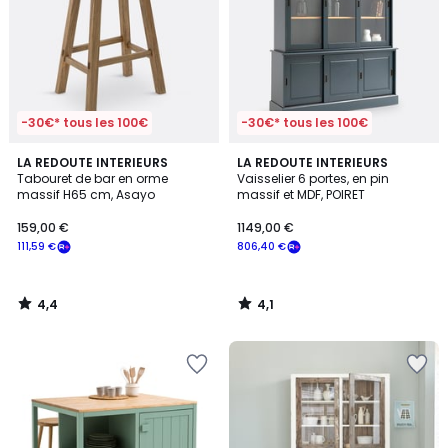
-30€* tous les 100€
-30€* tous les 100€
4,4
4,1
LA REDOUTE INTERIEURS
LA REDOUTE INTERIEURS
/ 5
/ 5
Tabouret de bar en orme
Vaisselier 6 portes, en pin
massif H65 cm, Asayo
massif et MDF, POIRET
159,00 €
1149,00 €
111,59 €
806,40 €
4,4
4,1
/
/
5
5