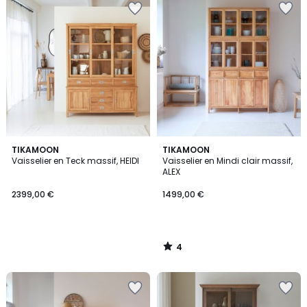
4
TIKAMOON
TIKAMOON
/
Vaisselier en Teck massif, HEIDI
Vaisselier en Mindi clair massif,
5
ALEX
2399,00 €
1499,00 €
4
/
5