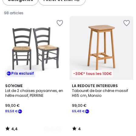
gauche
droite
98 articles
Prix exclusif
-30€* tous les 100€
4,4
4
5
SO'HOME
LA REDOUTE INTERIEURS
/ 5
/
Lot de 2 chaises paysannes, en
Tabouret de bar chêne massif
Couleurs
5
hêtre massif, PERRINE
H65 cm, Monsio
99,00
99,00 €
99,00 €
€
89,58 €
69,48 €
souscrivez
à
notre
4,4
4
programme
/
/
5
5