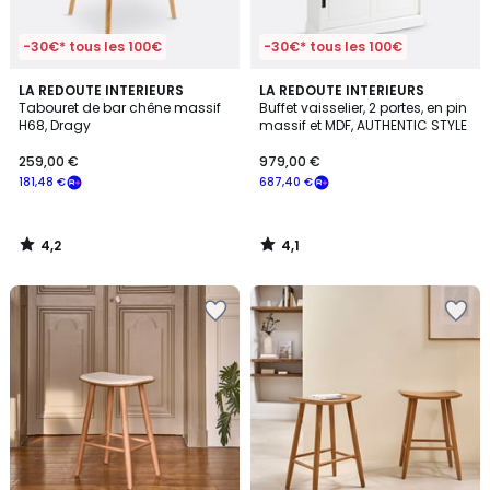
-30€* tous les 100€
-30€* tous les 100€
4,2
4,1
LA REDOUTE INTERIEURS
LA REDOUTE INTERIEURS
/ 5
/ 5
Tabouret de bar chêne massif
Buffet vaisselier, 2 portes, en pin
H68, Dragy
massif et MDF, AUTHENTIC STYLE
259,00 €
979,00 €
181,48 €
687,40 €
4,2
4,1
/
/
5
5