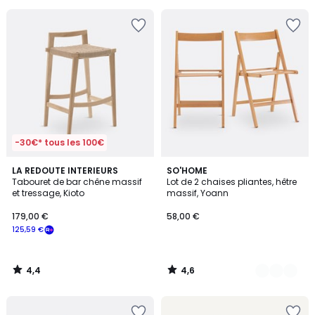
pour
payer
à
la
place
89,58
€.
-30€* tous les 100€
4,4
4,6
LA REDOUTE INTERIEURS
2
SO'HOME
/ 5
/ 5
Tabouret de bar chêne massif
Lot de 2 chaises pliantes, hêtre
Couleurs
et tressage, Kioto
massif, Yoann
179,00 €
58,00 €
125,59 €
4,4
4,6
/
/
5
5