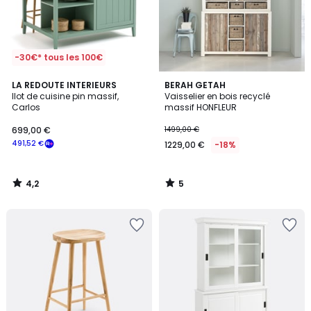
-30€* tous les 100€
4,2
5
LA REDOUTE INTERIEURS
BERAH GETAH
/ 5
/
Ilot de cuisine pin massif,
Vaisselier en bois recyclé
5
Carlos
massif HONFLEUR
699,00 €
1499,00 €
491,52 €
1229,00 €
-18%
4,2
5
/
/
5
5