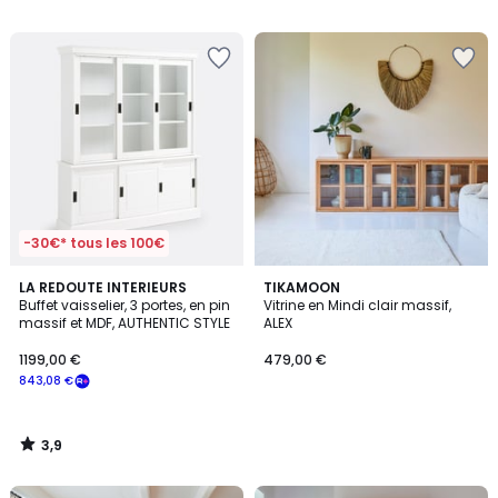
5
-30€* tous les 100€
3,9
LA REDOUTE INTERIEURS
TIKAMOON
/ 5
Buffet vaisselier, 3 portes, en pin
Vitrine en Mindi clair massif,
massif et MDF, AUTHENTIC STYLE
ALEX
1199,00 €
479,00 €
843,08 €
3,9
/
5