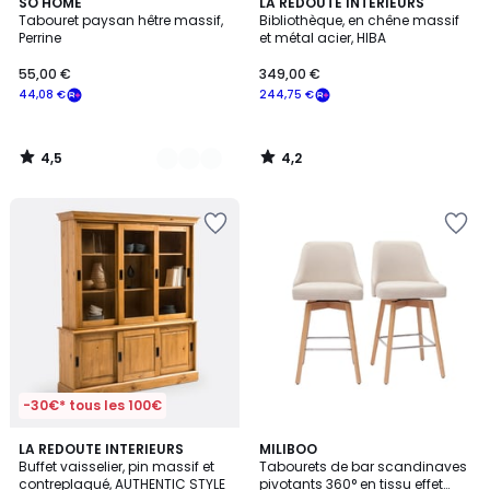
4,5
4,2
4
SO'HOME
LA REDOUTE INTERIEURS
/ 5
/ 5
Tabouret paysan hêtre massif,
Bibliothèque, en chêne massif
Couleurs
Perrine
et métal acier, HIBA
55,00 €
349,00 €
44,08 €
244,75 €
4,5
4,2
/
/
5
5
-30€* tous les 100€
4,2
5
LA REDOUTE INTERIEURS
3
MILIBOO
/ 5
/
Buffet vaisselier, pin massif et
Tabourets de bar scandinaves
Couleurs
5
contreplaqué, AUTHENTIC STYLE
pivotants 360° en tissu effet