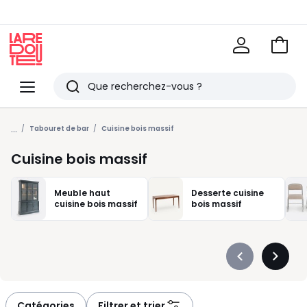
Voir
mon
La
panie
Redoute
Menu
Rechercher
Derniers
...
articles
Tabouret de bar
Cuisine bois massif
vus
Cuisine bois massif
Meuble haut
Desserte cuisine
cuisine bois massif
bois massif
Précédent
Suivan
-
-
défiler
défiler
à
à
Catégories
Filtrer et trier