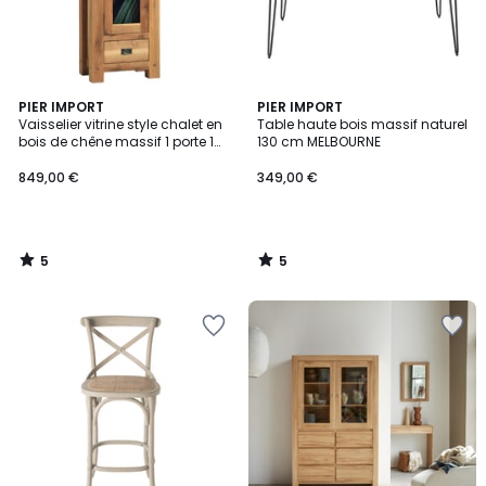
5
5
PIER IMPORT
PIER IMPORT
/
/
Vaisselier vitrine style chalet en
Table haute bois massif naturel
5
5
bois de chêne massif 1 porte 1
130 cm MELBOURNE
tiroir 59x180cm FJORD
849,00 €
349,00 €
5
5
/
/
5
5