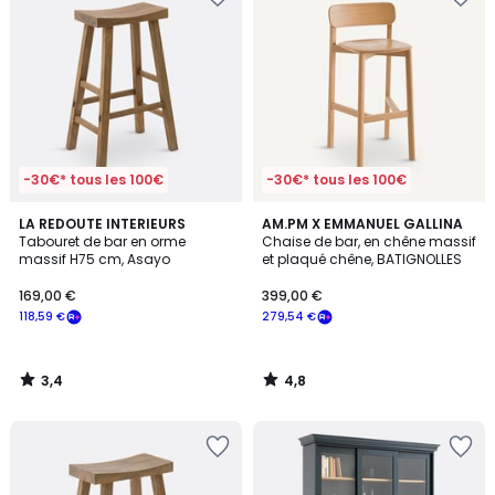
-30€* tous les 100€
-30€* tous les 100€
3,4
4,8
LA REDOUTE INTERIEURS
AM.PM X EMMANUEL GALLINA
/ 5
/ 5
Tabouret de bar en orme
Chaise de bar, en chêne massif
massif H75 cm, Asayo
et plaqué chêne, BATIGNOLLES
169,00 €
399,00 €
118,59 €
279,54 €
3,4
4,8
/
/
5
5