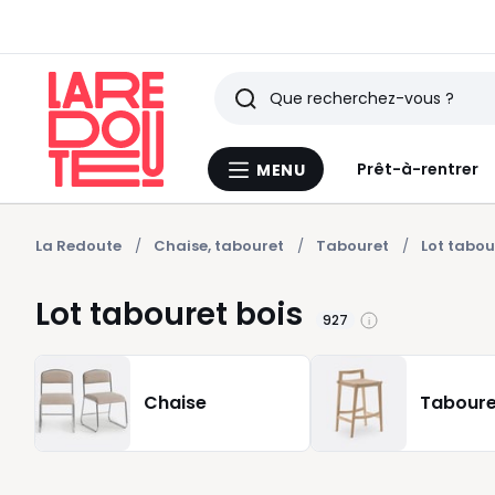
Rechercher
Derniers
Prêt-à-rentrer
MENU
Menu
articles
La
Redoute
vus
La Redoute
Chaise, tabouret
Tabouret
Lot tabou
Lot tabouret bois
927
Chaise
Taboure