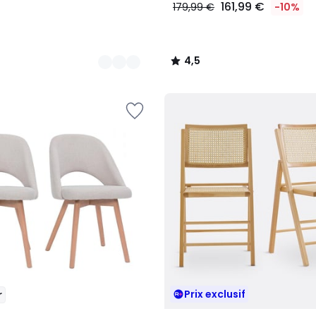
161,99 €
179,99 €
-10%
4,5
/
5
Prix exclusif
r