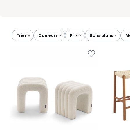
Trier
couleurs
prix
bons plans