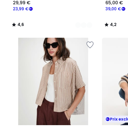
29,99 €
65,00 €
23,99 €
39,00 €
4,6
4,2
/
/
5
5
Prix excl