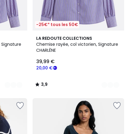
-25€* tous les 50€
2
3,9
LA REDOUTE COLLECTIONS
Couleurs
/ 5
, Signature
Chemise rayée, col victorien, Signature
CHARLÈNE
39,99 €
20,00 €
3,9
/
5