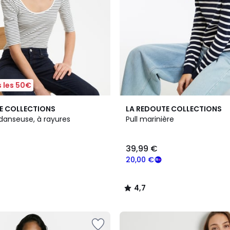
 les 50€
3
4,7
E COLLECTIONS
LA REDOUTE COLLECTIONS
Couleurs
/ 5
 danseuse, à rayures
Pull marinière
39,99 €
20,00 €
4,7
/
5