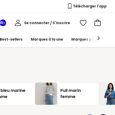
Télécharger l'app
Mon
Se connecter / S'inscrire
Mon
Voir
Voir
compte
espace
mes
mon
La
favoris
panier
Best-sellers
Marques à la une
Marques premium
Redoute
+
l bleu marine
Pull marin
mme
femme