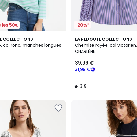
 les 50€
-20%*
2
3,9
E COLLECTIONS
LA REDOUTE COLLECTIONS
Couleurs
/ 5
é, col rond, manches longues
Chemise rayée, col victorien
CHARLÈNE
39,99 €
31,99 €
3,9
/
5