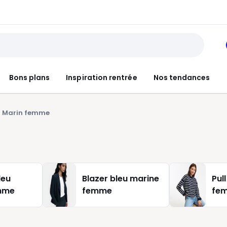
Bons plans
Inspiration rentrée
Nos tendances
Marin femme
leu
Blazer bleu marine
Pul
mme
femme
fe