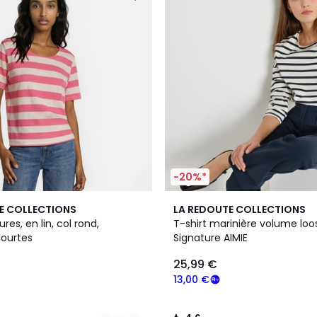
-20%*
3
4,6
E COLLECTIONS
LA REDOUTE COLLECTIONS
Couleurs
/ 5
ures, en lin, col rond,
T-shirt marinière volume loo
ourtes
Signature AIMIE
25,99 €
13,00 €