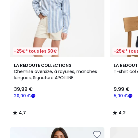
-25€* tous les 50€
-25€* tous
4,7
4,2
LA REDOUTE COLLECTIONS
LA REDOUT
/ 5
/ 5
Chemise oversize, à rayures, manches
T-shirt col
longues, Signature APOLLINE
39,99 €
9,99 €
20,00 €
5,00 €
4,7
4,2
/
/
5
5