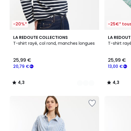
-20%*
-25€* tous
3
4,3
4,3
LA REDOUTE COLLECTIONS
LA REDOUT
Couleurs
/ 5
/ 5
T-shirt rayé, col rond, manches longues
T-shirt ray
25,99 €
25,99 €
20,79 €
13,00 €
4,3
4,3
/
/
5
5