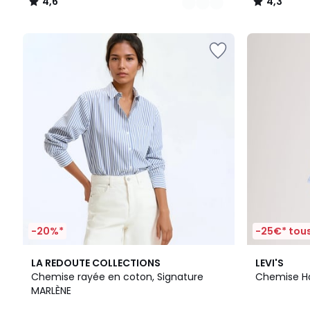
4,6
4,3
/
/
5
5
-20%*
-25€* tous
2
4,6
4,2
LA REDOUTE COLLECTIONS
LEVI'S
Couleurs
/ 5
/ 5
Chemise rayée en coton, Signature
Chemise Ha
MARLÈNE