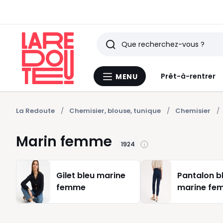
Rechercher
Derniers
Prêt-à-rentrer
MENU
Menu
articles
La
Redoute
vus
La Redoute
Chemisier, blouse, tunique
Chemisier
Marin femme
1924
Gilet bleu marine
Pantalon b
femme
marine fe