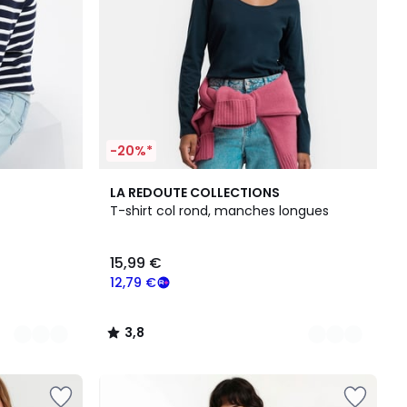
-20%*
3
3,8
LA REDOUTE COLLECTIONS
Couleurs
/ 5
T-shirt col rond, manches longues
15,99 €
12,79 €
3,8
/
5