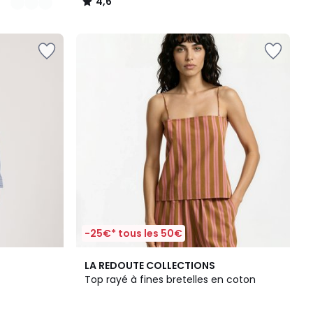
4,6
/
5
-25€* tous les 50€
5
LA REDOUTE COLLECTIONS
/
Top rayé à fines bretelles en coton
5