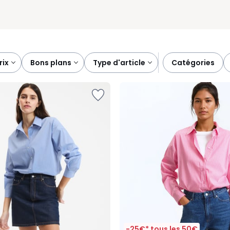
prix
bons plans
type d'article
catégories
-25€* tous les 50€