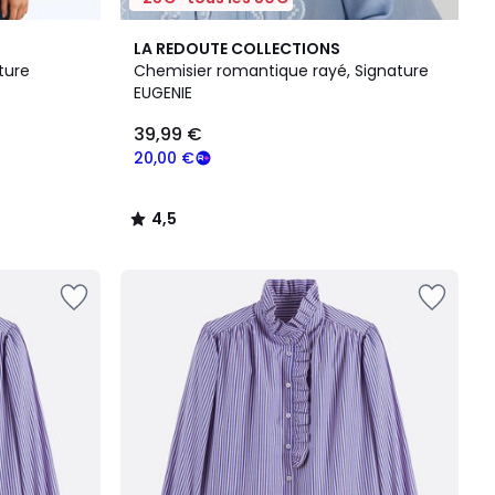
4,5
LA REDOUTE COLLECTIONS
/ 5
ture
Chemisier romantique rayé, Signature
EUGENIE
39,99 €
20,00 €
4,5
/
5