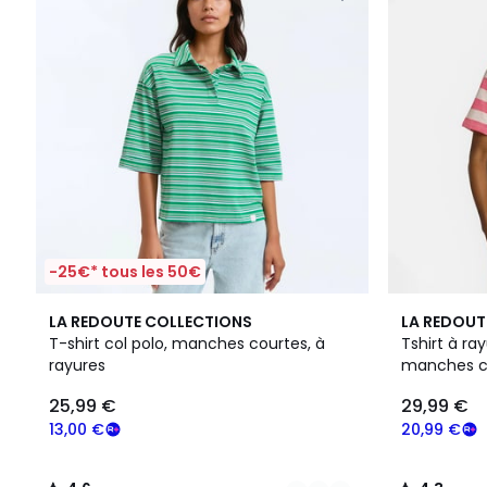
-25€* tous les 50€
2
4,6
2
4,3
LA REDOUTE COLLECTIONS
LA REDOUT
Couleurs
/ 5
Couleurs
/ 5
T-shirt col polo, manches courtes, à
Tshirt à ray
rayures
manches c
25,99 €
29,99 €
13,00 €
20,99 €