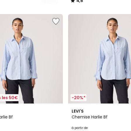
4,6
/
5
 les 50€
-20%*
5
4,2
LEVI'S
Couleurs
/ 5
rlie Bf
Chemise Harlie Bf
à partir de