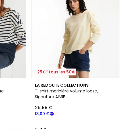
-25€* tous les 50€
4,6
LA REDOUTE COLLECTIONS
/ 5
se,
T-shirt marinière volume loose,
Signature AIMIE
25,99 €
13,00 €