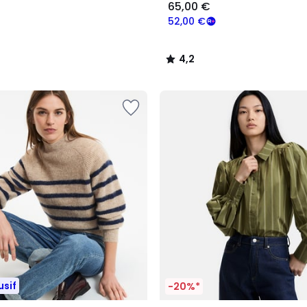
65,00 €
52,00 €
4,2
/
5
usif
-20%*