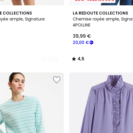
4,5
E COLLECTIONS
LA REDOUTE COLLECTIONS
/ 5
yée ample, Signature
Chemise rayée ample, Signa
APOLLINE
39,99 €
20,00 €
4,5
/
5