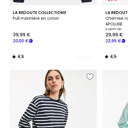
2
4,5
3
4,5
LA REDOUTE COLLECTIONS
LA REDOUT
Couleurs
/ 5
Couleurs
/ 5
Pull marinière en coton
Chemise ra
APOLLINE
39,99
à partir de
39,99 €
29,99 €
€
souscrivez
20,00 €
23,99 €
à
notre
4,5
4,5
programme
/
/
pour
5
5
payer
à
la
place
20,00
€.