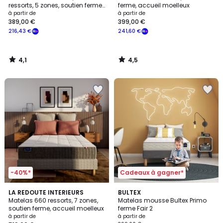
ressorts, 5 zones, soutien ferme,
ferme, accueil moelleux
accueil moelleux
à partir de
à partir de
389,00 €
399,00 €
216,43 €
241,60 €
4,1
4,5
/
/
5
5
-40%*
Cadeaux à gagner*
4,2
4,7
LA REDOUTE INTERIEURS
BULTEX
/ 5
/ 5
Matelas 660 ressorts, 7 zones,
Matelas mousse Bultex Primo
soutien ferme, accueil moelleux
ferme Fair 2
à partir de
à partir de