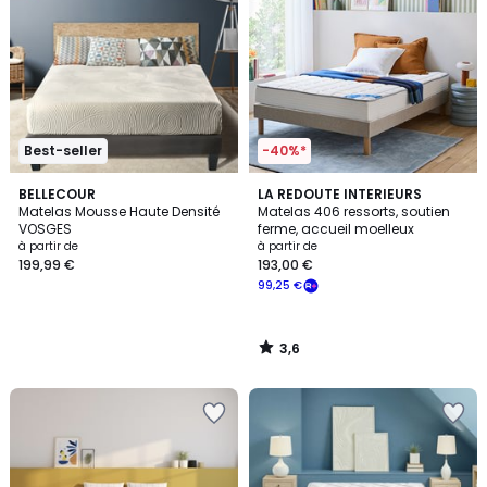
Best-seller
-40%*
3,6
BELLECOUR
LA REDOUTE INTERIEURS
/ 5
Matelas Mousse Haute Densité
Matelas 406 ressorts, soutien
VOSGES
ferme, accueil moelleux
à partir de
à partir de
199,99 €
193,00 €
99,25 €
3,6
/
5