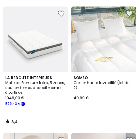
3,4
LA REDOUTE INTERIEURS
SOMEO
/ 5
Matelas Premium latex, 5 zones,
Oreiller haute lavabilité (lot de
soutien ferme, accueil mémoire
2)
de forme
à partir de
1049,00 €
49,99 €
579,43 €
3,4
/
5