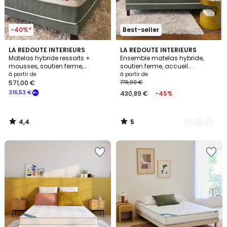
-40%*
Best-seller
4,4
5
LA REDOUTE INTERIEURS
2
LA REDOUTE INTERIEURS
/ 5
/
Matelas hybride ressorts +
Ensemble matelas hybride,
Couleurs
5
mousses, soutien ferme,
soutien ferme, accueil
accueil enveloppant
enveloppant et sommier
à partir de
à partir de
571,00 €
776,00 €
316,53 €
430,89 €
-45%
4,4
5
/
/
5
5