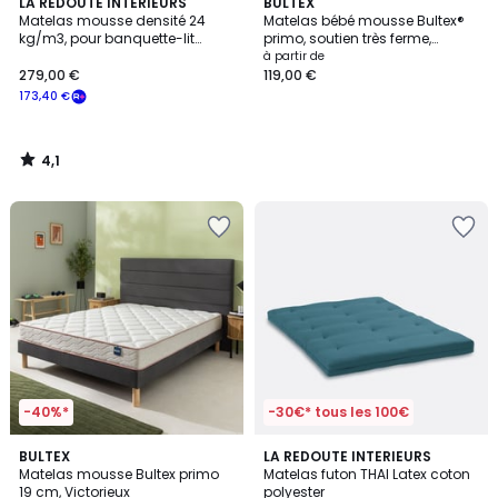
4,1
LA REDOUTE INTERIEURS
BULTEX
/ 5
Matelas mousse densité 24
Matelas bébé mousse Bultex®
kg/m3, pour banquette-lit
primo, soutien très ferme,
extensible, hauteur 10 cm
accueil ferme, PILOU BÉBÉ
à partir de
279,00 €
119,00 €
173,40 €
4,1
/
5
-40%*
-30€* tous les 100€
2,5
3,5
BULTEX
4
LA REDOUTE INTERIEURS
/ 5
/ 5
Matelas mousse Bultex primo
Matelas futon THAI Latex coton
Couleurs
19 cm, Victorieux
polyester