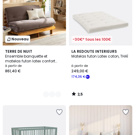
Nouveau
-30€* tous les 100€
2,5
4
TERRE DE NUIT
LA REDOUTE INTERIEURS
/ 5
Ensemble banquette et
Matelas futon Latex coton, THAÏ
Couleurs
matelas futon latex confort
ferme velours côtelé
à partir de
à partir de
861,40 €
249,00 €
174,36 €
2,5
/
5