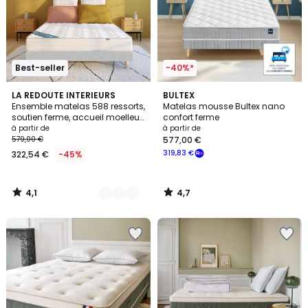
Best-seller
-40%*
4,1
4,7
2
LA REDOUTE INTERIEURS
BULTEX
/ 5
/ 5
Ensemble matelas 588 ressorts,
Matelas mousse Bultex nano
Couleurs
soutien ferme, accueil moelleux
confort ferme
et sommier
à partir de
à partir de
579,00 €
577,00 €
319,83 €
322,54 €
-45%
4,1
4,7
/
/
5
5