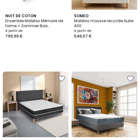
NUIT DE COTON
SOMEO
Ensemble Matelas Mémoire de
Matelas mousse recyclée Aube
forme + Sommier Bois
400
SYMPHONIE 2.0
à partir de
à partir de
799,99 €
546,57 €