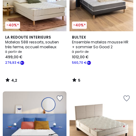
-40%*
-40%*
4,2
5
LA REDOUTE INTERIEURS
BULTEX
/ 5
/
Matelas 588 ressorts, soutien
Ensemble matelas mousse HR
5
très ferme, accueil moelleux
+ sommier So Good 2
à partir de
à partir de
499,00 €
1012,00 €
276,93 €
560,70 €
4,2
5
/
/
5
5