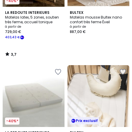
-40%*
3,7
LA REDOUTE INTERIEURS
BULTEX
/ 5
Matelas latex, 5 zones, soutien
Matelas mousse Bultex nano
très ferme, accueil tonique
confort très ferme Éveil
à partir de
à partir de
729,00 €
887,00 €
403,43 €
3,7
/
5
Prix exclusif
-40%*