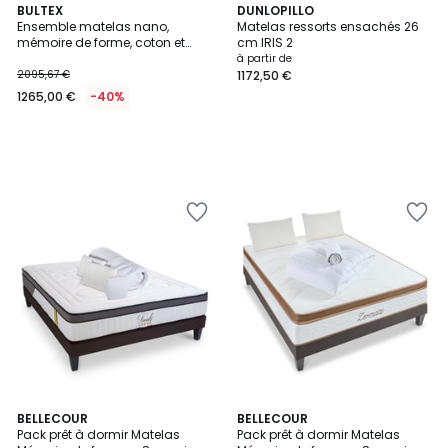
BULTEX
DUNLOPILLO
Ensemble matelas nano,
Matelas ressorts ensachés 26
mémoire de forme, coton et
cm IRIS 2
laine RECOVERY, sommier
à partir de
MEDIANO gris fumé et pieds
2095,67 €
1172,50 €
1265,00 €
-40%
5
BELLECOUR
BELLECOUR
/
Pack prêt à dormir Matelas
Pack prêt à dormir Matelas