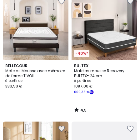
-40%*
4,5
BELLECOUR
BULTEX
/ 5
Matelas Mousse avec mémoire
Matelas mousse Recovery
de forme TIVOLI
BULTEX® 24 cm
à partir de
à partir de
339,99 €
1087,00 €
600,33 €
4,5
/
5