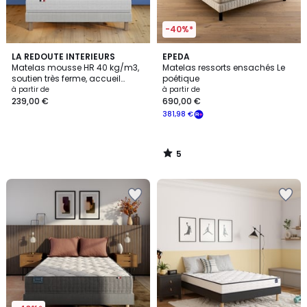
-40%*
5
LA REDOUTE INTERIEURS
EPEDA
/
Matelas mousse HR 40 kg/m3,
Matelas ressorts ensachés Le
5
soutien très ferme, accueil
poétique
moelleux, traité non feu
à partir de
à partir de
239,00 €
690,00 €
381,98 €
5
/
5