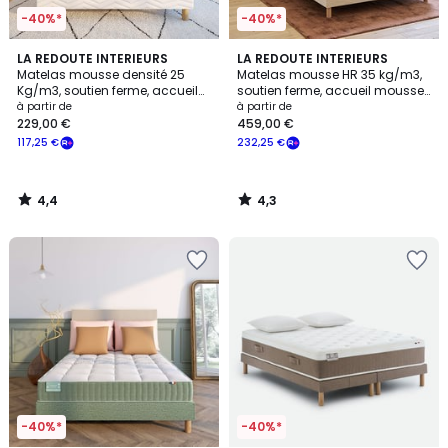
-40%*
-40%*
4,4
4,3
LA REDOUTE INTERIEURS
LA REDOUTE INTERIEURS
/ 5
/ 5
Matelas mousse densité 25
Matelas mousse HR 35 kg/m3,
Kg/m3, soutien ferme, accueil
soutien ferme, accueil mousse
moelleux
viscoélastique
à partir de
à partir de
229,00 €
459,00 €
117,25 €
232,25 €
4,4
4,3
/
/
5
5
-40%*
-40%*