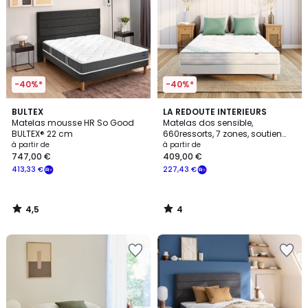
-40%*
-40%*
4,5
4
BULTEX
LA REDOUTE INTERIEURS
/ 5
/
Matelas mousse HR So Good
Matelas dos sensible,
5
BULTEX® 22 cm
660ressorts, 7 zones, soutien
très ferme, accueil moelleux
à partir de
à partir de
747,00 €
409,00 €
413,33 €
227,43 €
4,5
4
/
/
5
5