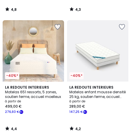
4,8
4,3
/
/
5
5
-40%*
-40%*
4,4
4,2
LA REDOUTE INTERIEURS
LA REDOUTE INTERIEURS
/ 5
/ 5
Matelas 651 ressorts, 5 zones,
Matelas enfant mousse densité
soutien ferme, accueil moelleux
25 kg, soutien ferme, accueil
moelleux
à partir de
à partir de
499,00 €
289,00 €
276,93 €
147,25 €
4,4
4,2
/
/