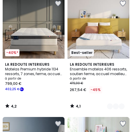
-40%*
Best-seller
4,2
4,1
LA REDOUTE INTERIEURS
2
LA REDOUTE INTERIEURS
/ 5
/ 5
Matelas Premium hybride 1134
Ensemble matelas 406 ressorts,
Couleurs
ressorts, 7 zones, ferme, accueil
soutien ferme, accueil moelleux
mémoire de forme
et sommier
à partir de
à partir de
799,00 €
479,00 €
402,25 €
267,54 €
-45%
4,2
4,1
/
/
5
5