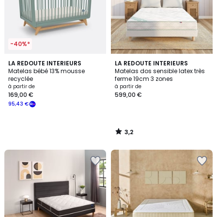
-40%*
3,2
LA REDOUTE INTERIEURS
LA REDOUTE INTERIEURS
/ 5
Matelas bébé 13% mousse
Matelas dos sensible latex très
recyclée
ferme 19cm 3 zones
à partir de
à partir de
169,00 €
599,00 €
95,43 €
3,2
/
5