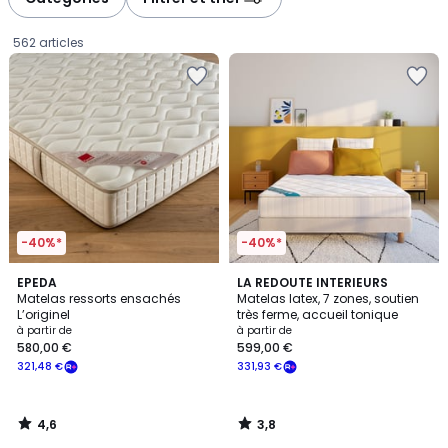
gauche
droite
562 articles
-40%*
-40%*
4,6
3,8
EPEDA
LA REDOUTE INTERIEURS
/ 5
/ 5
Matelas ressorts ensachés
Matelas latex, 7 zones, soutien
L’originel
très ferme, accueil tonique
Prix
à partir de
à partir de
580,00 €
599,00 €
à
321,48 €
331,93 €
partir
de
580,00
4,6
3,8
€
/
/
5
5