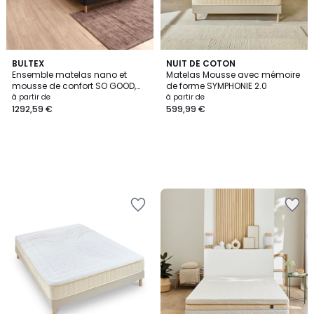
BULTEX
NUIT DE COTON
Ensemble matelas nano et
Matelas Mousse avec mémoire
mousse de confort SO GOOD,
de forme SYMPHONIE 2.0
sommier Vigoroso gris fumé et
à partir de
à partir de
pieds
1292,59 €
599,99 €