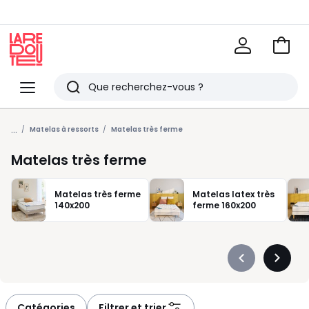
Voir
mon
La
panie
Redoute
Menu
Rechercher
Derniers
...
articles
Matelas à ressorts
Matelas très ferme
vus
Matelas très ferme
Matelas très ferme
Matelas latex très
140x200
ferme 160x200
Précédent
Suivan
-
-
défiler
défiler
à
à
Catégories
Filtrer et trier