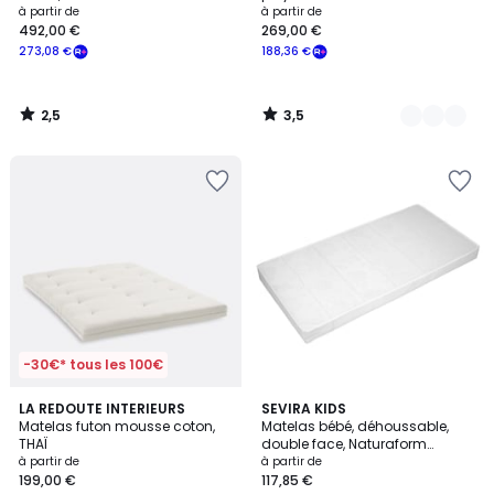
à partir de
à partir de
492,00 €
269,00 €
273,08 €
188,36 €
2,5
3,5
/
/
5
5
-30€* tous les 100€
2,5
LA REDOUTE INTERIEURS
SEVIRA KIDS
/ 5
Matelas futon mousse coton,
Matelas bébé, déhoussable,
THAÏ
double face, Naturaform
MAISON SEVIRA
à partir de
à partir de
199,00 €
117,85 €