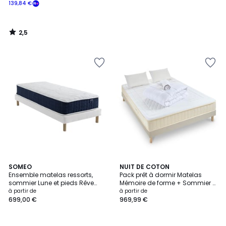
139,84 €
2,5
/
5
SOMEO
NUIT DE COTON
Ensemble matelas ressorts,
Pack prêt à dormir Matelas
sommier Lune et pieds Rêve
Mémoire de forme + Sommier +
400
Accessoires SYMPHONIE 2.0
à partir de
à partir de
699,00 €
969,99 €