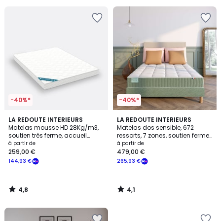
souscrivez
à
notre
programme
pour
payer
à
la
place
321,48
€.
-40%*
-40%*
4,8
4,1
LA REDOUTE INTERIEURS
LA REDOUTE INTERIEURS
/ 5
/ 5
Matelas mousse HD 28Kg/m3,
Matelas dos sensible, 672
soutien très ferme, accueil
ressorts, 7 zones, soutien ferme,
moelleux
accueil moelleux
à partir de
à partir de
259,00 €
479,00 €
144,93 €
265,93 €
4,8
4,1
/
/
5
5