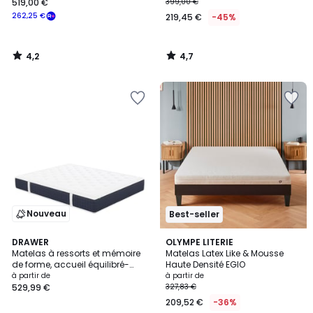
519,00 €
399,00 €
262,25 €
219,45 €
-45%
4,2
4,7
/
/
5
5
Nouveau
Best-seller
4,6
DRAWER
OLYMPE LITERIE
/ 5
Matelas à ressorts et mémoire
Matelas Latex Like & Mousse
de forme, accueil équilibré-
Haute Densité EGIO
MOJO
à partir de
à partir de
529,99 €
327,83 €
209,52 €
-36%