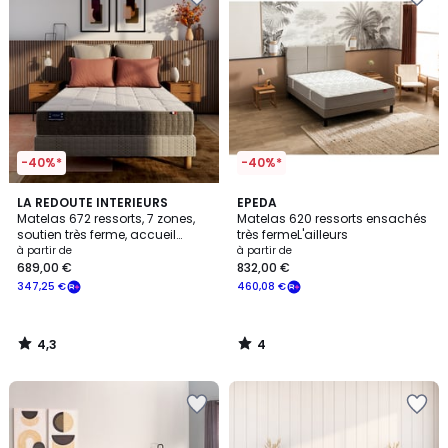
-40%*
-40%*
4,3
4
LA REDOUTE INTERIEURS
EPEDA
/ 5
/
Matelas 672 ressorts, 7 zones,
Matelas 620 ressorts ensachés
5
soutien très ferme, accueil
très fermeL'ailleurs
moelleux
à partir de
à partir de
689,00 €
832,00 €
347,25 €
460,08 €
4,3
4
/
/
5
5