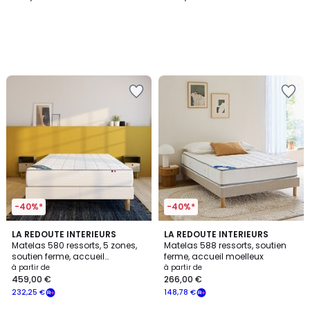
-40%*
-40%*
4,8
4,3
LA REDOUTE INTERIEURS
LA REDOUTE INTERIEURS
/ 5
/ 5
Matelas 580 ressorts, 5 zones,
Matelas 588 ressorts, soutien
soutien ferme, accueil
ferme, accueil moelleux
enveloppant
à partir de
à partir de
459,00 €
266,00 €
232,25 €
148,78 €