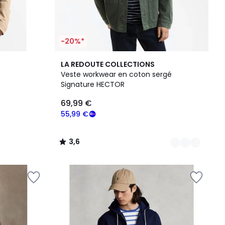
-20%*
3
3,6
LA REDOUTE COLLECTIONS
Couleurs
/ 5
Veste workwear en coton sergé
Signature HECTOR
69,99 €
55,99 €
3,6
/
5