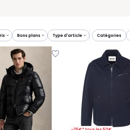
prix
bons plans
type d'article
catégories
-25€* tous les 50€