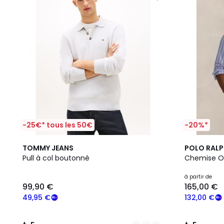
-25€* tous les 50€
-20%*
2
5
2
5
TOMMY JEANS
POLO RALP
Couleurs
/
Couleurs
/
Pull à col boutonné
Chemise Ox
5
5
à partir de
99,90 €
165,00 €
49,95 €
132,00 €