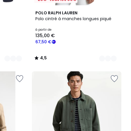
2
4,5
POLO RALPH LAUREN
Couleurs
/ 5
Polo cintré à manches longues piqué
à partir de
135,00 €
67,50 €
4,5
/
5