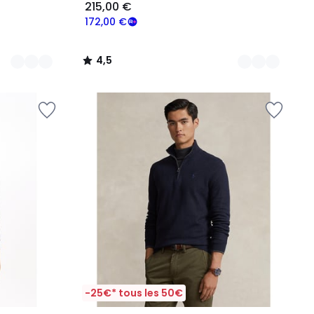
215,00 €
172,00 €
4,5
/
5
-25€* tous les 50€