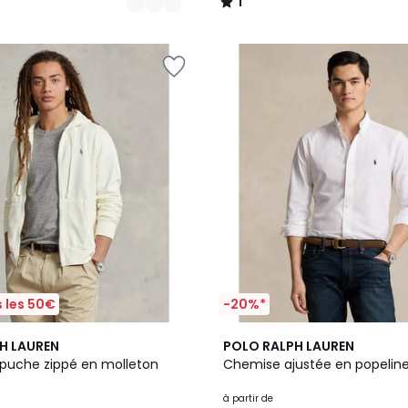
1
/
5
 les 50€
-20%*
4
4,6
H LAUREN
POLO RALPH LAUREN
Couleurs
/ 5
puche zippé en molleton
Chemise ajustée en popeline
à partir de