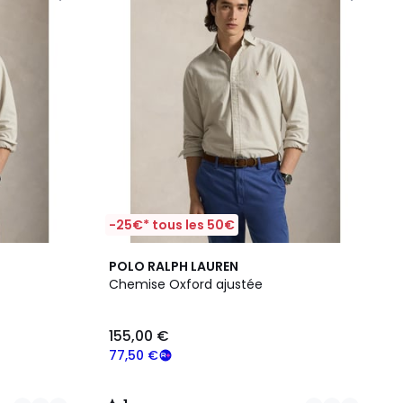
-25€* tous les 50€
2
1
POLO RALPH LAUREN
Couleurs
/
Chemise Oxford ajustée
5
155,00 €
77,50 €