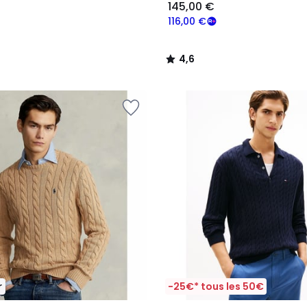
145,00 €
116,00 €
4,6
/
5
r
-25€* tous les 50€