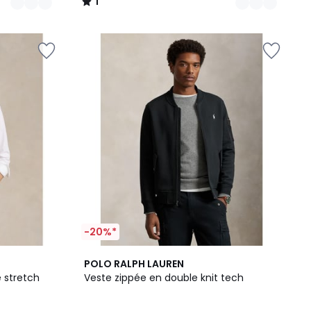
1
/
5
-20%*
2
4,5
POLO RALPH LAUREN
Couleurs
/ 5
 stretch
Veste zippée en double knit tech