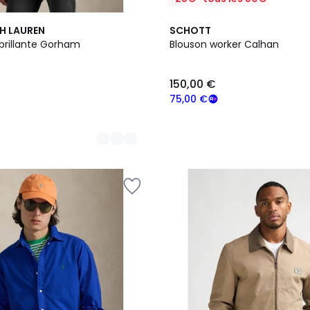
2
H LAUREN
SCHOTT
Couleurs
rillante Gorham
Blouson worker Calhan
150,00 €
75,00 €