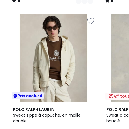
5
5
/
/
5
5
Prix exclusif
-25€* tous
7
5
POLO RALPH LAUREN
POLO RALP
Couleurs
/
Sweat zippé à capuche, en maille
Sweat à ca
5
double
bouclé