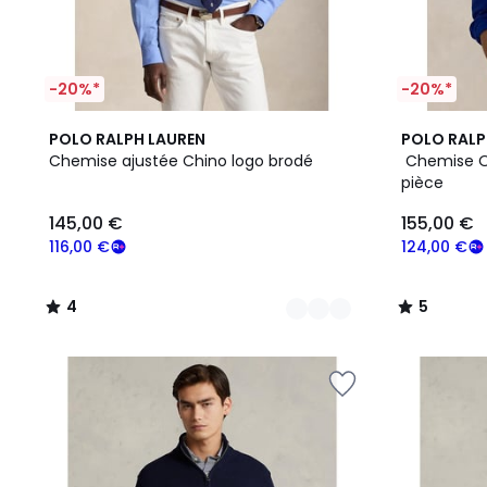
-20%*
-20%*
2
4
5
5
POLO RALPH LAUREN
POLO RALP
Couleurs
/
Couleurs
/
Chemise ajustée Chino logo brodé
Chemise Ox
5
5
pièce
145,00 €
155,00 €
116,00 €
124,00 €
4
5
/
/
5
5