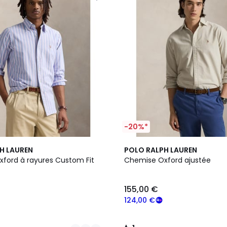
-20%*
4
1
H LAUREN
POLO RALPH LAUREN
Couleurs
/
ford à rayures Custom Fit
Chemise Oxford ajustée
5
155,00 €
124,00 €