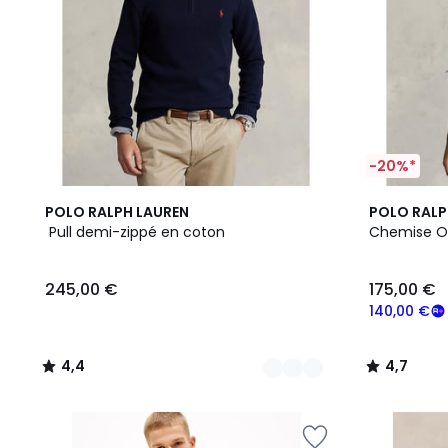
-20%*
4
4,4
4,7
POLO RALPH LAUREN
POLO RALP
Couleurs
/ 5
/ 5
Pull demi-zippé en coton
Chemise Ox
245,00 €
175,00 €
140,00 €
4,4
4,7
/
/
5
5