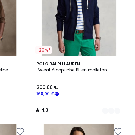
-20%*
3
4,3
POLO RALPH LAUREN
Couleurs
/ 5
line
Sweat à capuche RL en molleton
200,00 €
160,00 €
4,3
/
5