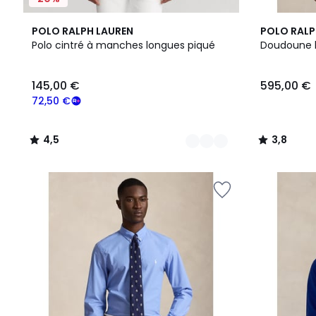
3
4,5
2
3,8
POLO RALPH LAUREN
POLO RALP
Couleurs
/ 5
Couleurs
/ 5
Polo cintré à manches longues piqué
Doudoune b
145,00
145,00 €
595,00 €
€
souscrivez
72,50 €
à
notre
4,5
3,8
programme
/
/
pour
5
5
payer
à
la
place
72,50
€.