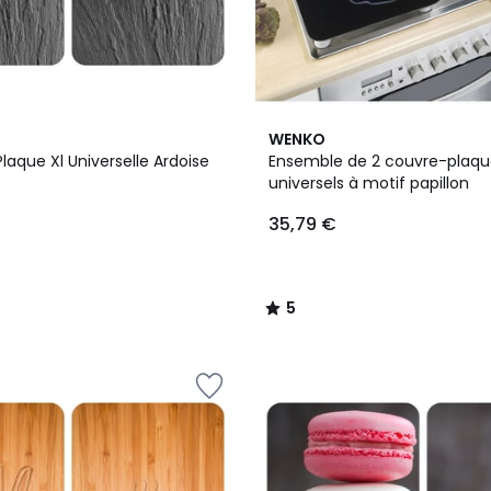
5
WENKO
/
laque Xl Universelle Ardoise
Ensemble de 2 couvre-plaqu
5
universels à motif papillon
35,79 €
5
/
5