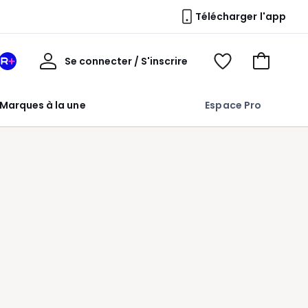
Télécharger l'app
Mon
Se connecter / S'inscrire
Mon
Voir
Voir
compte
espace
mes
mon
La
favoris
panier
Marques à la une
Espace Pro
Redoute
+