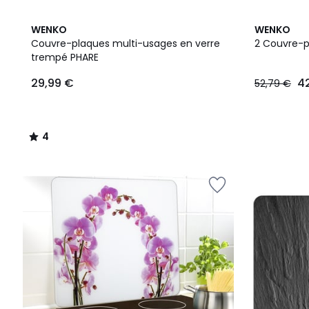
4
WENKO
WENKO
/
Couvre-plaques multi-usages en verre
2 Couvre-p
5
trempé PHARE
29,99
29,99 €
4
52,79 €
€.
4
/
5