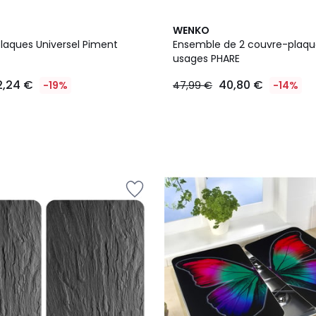
WENKO
laques Universel Piment
Ensemble de 2 couvre-plaqu
usages PHARE
2,24 €
40,80 €
-19%
47,99 €
-14%