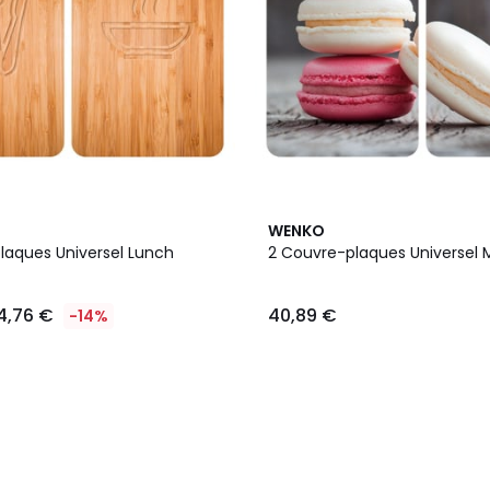
WENKO
laques Universel Lunch
2 Couvre-plaques Universel
4,76 €
40,89 €
-14%