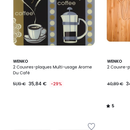
5
WENKO
WENKO
/
2 Couvres-plaques Multi-usage Arome
2 Couvre-p
5
Du Café
35,84 €
3
51,19 €
-29%
40,89 €
5
/
5