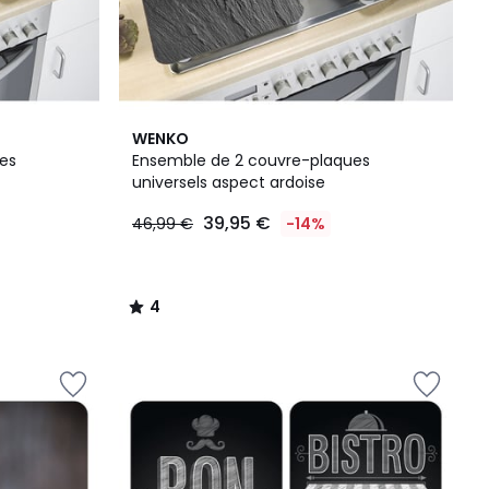
4
WENKO
/
es
Ensemble de 2 couvre-plaques
5
universels aspect ardoise
39,95 €
46,99 €
-14%
4
/
5